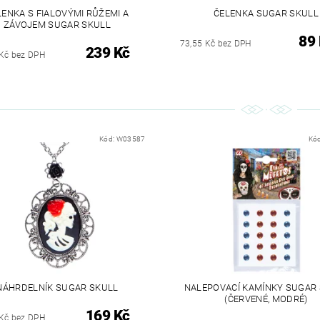
LENKA S FIALOVÝMI RŮŽEMI A
ČELENKA SUGAR SKULL
ZÁVOJEM SUGAR SKULL
89
73,55 Kč bez DPH
239 Kč
Kč bez DPH
Kód:
W03587
Kó
NÁHRDELNÍK SUGAR SKULL
NALEPOVACÍ KAMÍNKY SUGAR
(ČERVENÉ, MODRÉ)
169 Kč
Kč bez DPH