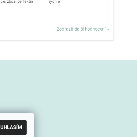
e, zboží perfektní
rychle
Zobrazit další hodnocení
OUHLASÍM