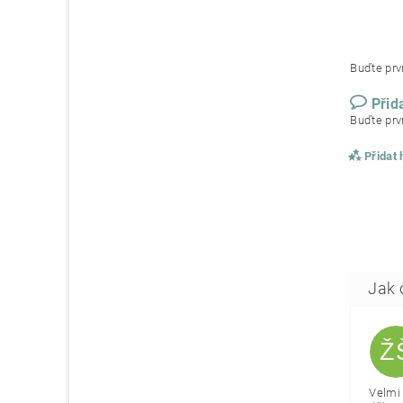
Buďte prvn
Přid
Buďte prvn
Přidat
Ž
Velmi 