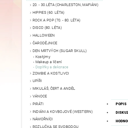
20. - 30.LÉTA (CHARLESTON, MAFIÁNI)
HIPPIES (60. LÉTA)
ROCK A POP (70. - 80. LÉTA)
DISCO (80. LÉTA)
HALLOWEEN
ČARODĚJNICE
DEN MRTVÝCH (SUGAR SKULL)
Kostýmy
Makeup a líčení
Doplňky a dekorace
ZOMBIE A KOSTLIVCI
UPÍŘI
MIKULÁŠ, ČERT A ANDĚL
VÁNOCE
PIRÁTI
POPIS
INDIÁNI A KOVBOJOVÉ (WESTERN)
DISKU
NÁMOŘNÍCI
HODNO
ROZLUČKA SE SVOBODOU