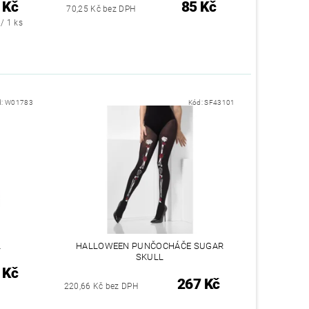
 Kč
85 Kč
70,25 Kč bez DPH
/ 1 ks
d:
W01783
Kód:
SF43101
L
HALLOWEEN PUNČOCHÁČE SUGAR
SKULL
 Kč
267 Kč
220,66 Kč bez DPH