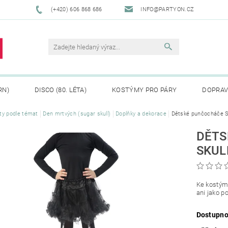
(+420) 606 868 686
INFO@PARTYON.CZ
RN)
DISCO (80. LÉTA)
KOSTÝMY PRO PÁRY
DOPRAV
ty podle témat
Den mrtvých (sugar skull)
Doplňky a dekorace
Dětské punčocháče S
CENÍ ZBOŽÍ
REKLAMACE
DĚTS
SKUL
Ke kostýmu
ani jako p
Dostupno