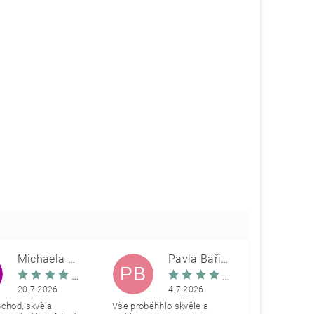
Michaela Škovranová
Pavla Bařinová
PB
20.7.2026
4.7.2026
bchod, skvělá
Vše proběhhlo skvěle a