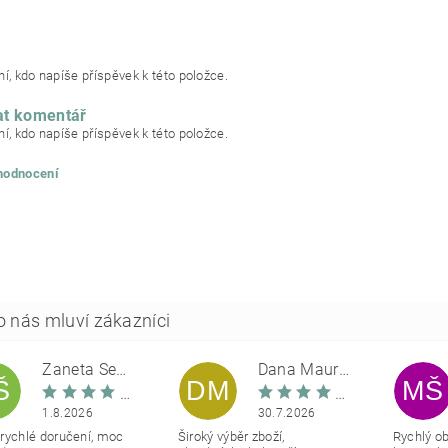
í, kdo napíše příspěvek k této položce.
at komentář
í, kdo napíše příspěvek k této položce.
 hodnocení
Žaneta Šemberová
Dana Maurerová
Š
DM
MŠ
1.8.2026
30.7.2026
rychlé doručení, moc
Široký výběr zboží,
Rychlý o