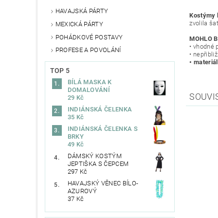
HAVAJSKÁ PÁRTY
Kostýmy 
zvolila ša
MEXICKÁ PÁRTY
POHÁDKOVÉ POSTAVY
MOHLO B
• vhodné p
PROFESE A POVOLÁNÍ
• nepřibl
• materiá
TOP 5
BÍLÁ MASKA K
DOMALOVÁNÍ
SOUVI
29 Kč
INDIÁNSKÁ ČELENKA
35 Kč
INDIÁNSKÁ ČELENKA S
BRKY
49 Kč
DÁMSKÝ KOSTÝM
JEPTIŠKA S ČEPCEM
297 Kč
HAVAJSKÝ VĚNEC BÍLO-
AZUROVÝ
37 Kč