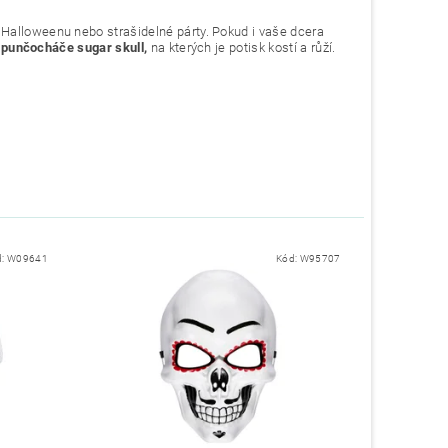
 Halloweenu nebo strašidelné párty. Pokud i vaše dcera
 punčocháče sugar skull,
na kterých je potisk kostí a růží.
d:
W09641
Kód:
W95707