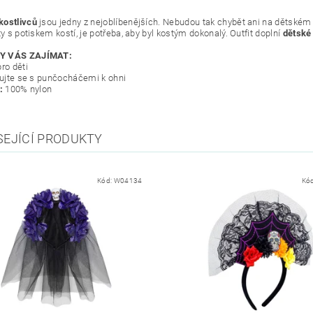
kostlivců
jsou jedny z nejoblíbenějších. Nebudou tak chybět ani na dětském
ty s potiskem kostí, je potřeba, aby byl kostým dokonalý. Outfit doplní
dětské
Y VÁS ZAJÍMAT:
ro děti
ižujte se s punčocháčemi k ohni
l:
100% nylon
SEJÍCÍ PRODUKTY
Kód:
W04134
Kó