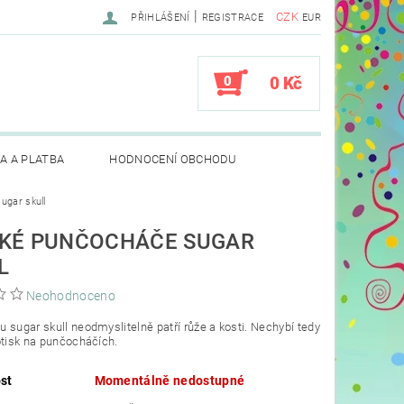
|
CZK
PŘIHLÁŠENÍ
REGISTRACE
EUR
0
0 Kč
A A PLATBA
HODNOCENÍ OBCHODU
ugar skull
KÉ PUNČOCHÁČE SUGAR
L
Neohodnoceno
 sugar skull neodmyslitelně patří růže a kosti. Nechybí tedy
otisk na punčocháčích.
st
Momentálně nedostupné