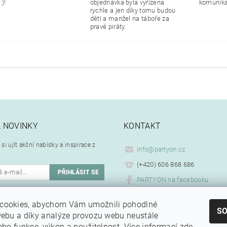
:)!
objednávka byla vyřízena
komunikac
rychle a jen díky tomu budou
děti a manžel na táboře za
pravé piráty.
A NOVINKY
KONTAKT
si ujít akční nabídky a inspirace z
info
@
partyon.cz
(+420) 606 868 686
PARTYON na facebooku
ím emailu souhlasíte se
cookies, abychom Vám umožnili pohodlné
.
ním osobních údajů
S
webu a díky analýze provozu webu neustále
jeho funkce, výkon a použitelnost.
Více informací zde