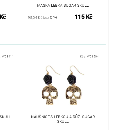
MASKA LEBKA SUGAR SKULL
 Kč
115 Kč
95,04 Kč bez DPH
d:
W03411
Kód:
W03504
 SKULL
NÁUŠNICE S LEBKOU A RŮŽÍ SUGAR
SKULL