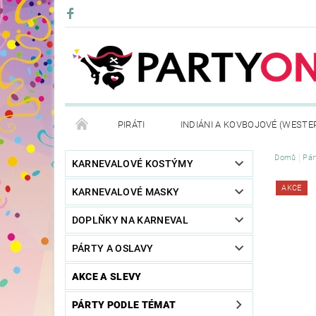
PIRÁTI
INDIÁNI A KOVBOJOVÉ (WESTE
Domů
Pár
KONTAKTY
OBCHODNÍ PODMÍNKY
VRÁ
KARNEVALOVÉ KOSTÝMY
AKCE
KARNEVALOVÉ MASKY
DOPLŇKY NA KARNEVAL
PÁRTY A OSLAVY
AKCE A SLEVY
PÁRTY PODLE TÉMAT