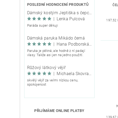
POSLEDNÍ HODNOCENÍ PRODUKTŮ
ČE
Dámský kostým Jeptiška s čepcem
|
Lenka Pulcová
197,52 
Paráda super děkuji
Dámská paruka Mikádo černá
|
Hana Podborská TRIXIE
Paruka je pěkná, ale hodně z ní padají
vlasy. Takže asi jen na jedno použití.
Růžový látkový vějíř
|
Michaela Škovranová
skvělý vějíř za velmi nízkou cenu,
spokojenost
PŘIJÍMÁME ONLINE PLATBY
139,67 