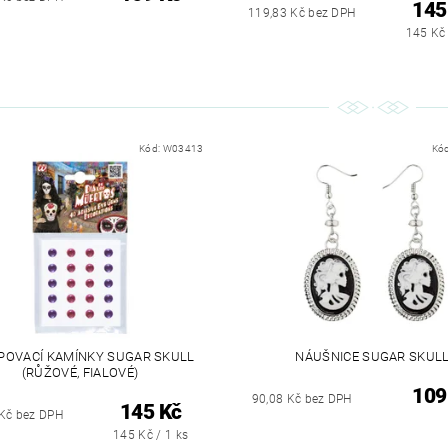
145
119,83 Kč bez DPH
145 Kč 
Kód:
W03413
Kó
POVACÍ KAMÍNKY SUGAR SKULL
NÁUŠNICE SUGAR SKUL
(RŮŽOVÉ, FIALOVÉ)
109
90,08 Kč bez DPH
145 Kč
Kč bez DPH
145 Kč / 1 ks