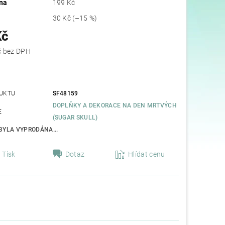
na
199 Kč
30 Kč
(–15 %)
Kč
139,67 Kč bez DPH
UKTU
SF48159
DOPLŇKY A DEKORACE NA DEN MRTVÝCH
E
(SUGAR SKULL)
BYLA VYPRODÁNA...
Tisk
Dotaz
Hlídat cenu