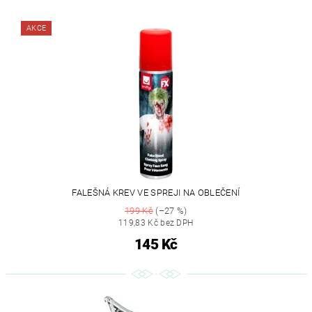
AKCE
FALEŠNÁ KREV VE SPREJI NA OBLEČENÍ
199 Kč
(–27 %)
119,83 Kč bez DPH
145 Kč