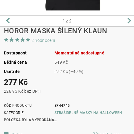
1
z 2
HOROR MASKA ŠÍLENÝ KLAUN
2 hodnocení
Dostupnost
Momentálně nedostupné
Běžná cena
549 Kč
Ušetříte
272 Kč
(–49 %)
277 Kč
228,93 Kč bez DPH
KÓD PRODUKTU
SF44745
KATEGORIE
STRAŠIDELNÉ MASKY NA HALLOWEEN
POLOŽKA BYLA VYPRODÁNA...