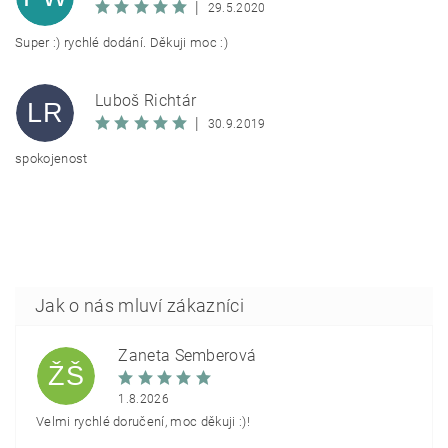
|
29.5.2020
Super :) rychlé dodání. Děkuji moc :)
Luboš Richtár
LR
|
30.9.2019
spokojenost
Žaneta Šemberová
ŽŠ
1.8.2026
Velmi rychlé doručení, moc děkuji :)!