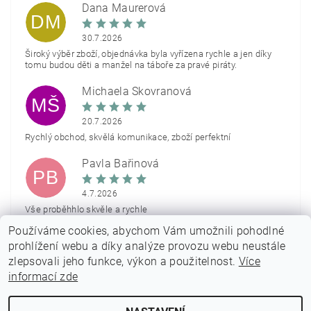
Dana Maurerová
DM
30.7.2026
Široký výběr zboží, objednávka byla vyřízena rychle a jen díky
tomu budou děti a manžel na táboře za pravé piráty.
Michaela Škovranová
MŠ
20.7.2026
Rychlý obchod, skvělá komunikace, zboží perfektní
Pavla Bařinová
PB
4.7.2026
Vše proběhhlo skvěle a rychle
Používáme cookies, abychom Vám umožnili pohodlné
Zobrazit další hodnocení
prohlížení webu a díky analýze provozu webu neustále
zlepsovali jeho funkce, výkon a použitelnost.
Více
informací zde