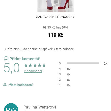
ZAKRVÁCENÉ PUNČOCHY
98,35 Kč bez DPH
119 Kč
Buďte první, kdo napíše příspěvek k této položce.
Přidat komentář
5,0
5
2x
4
0x
2 hodnocení
3
0x
2
0x
Přidat hodnocení
1
0x
Pavlína Wetterová
PW