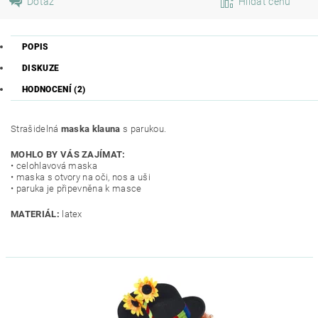
Dotaz
Hlídat cenu
POPIS
DISKUZE
HODNOCENÍ (2)
Strašidelná
maska klauna
s parukou.
MOHLO BY VÁS ZAJÍMAT:
• celohlavová maska
• maska s otvory na oči, nos a uši
• paruka je připevněna k masce
MATERIÁL:
latex