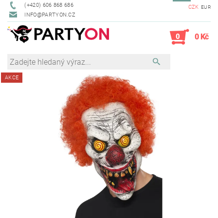
(+420) 606 868 686
CZK
EUR
INFO@PARTYON.CZ
0
0 Kč
AKCE