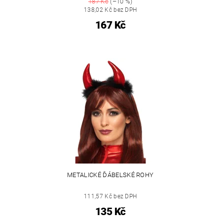
187 Kč
(–10 %)
138,02 Kč bez DPH
167 Kč
METALICKÉ ĎÁBELSKÉ ROHY
111,57 Kč bez DPH
135 Kč