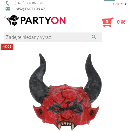
(+420) 606 868 686
CZK
EUR
INFO@PARTYON.CZ
0
0 Kč
AKCE