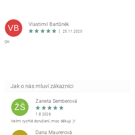
Vlastimil Bartůněk
VB
|
25.11.2020
OK
Žaneta Šemberová
ŽŠ
1.8.2026
Velmi rychlé doručení, moc děkuji :)!
Dana Maurerová