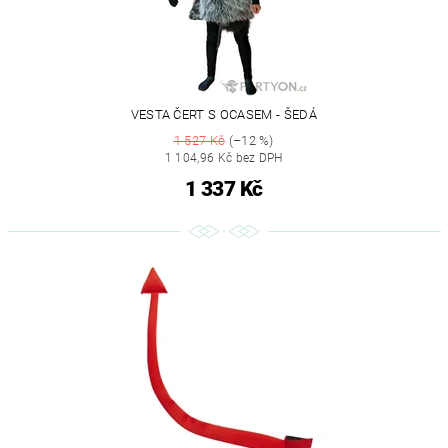
VESTA ČERT S OCASEM - ŠEDÁ
1 527 Kč
(–12 %)
1 104,96 Kč bez DPH
1 337 Kč