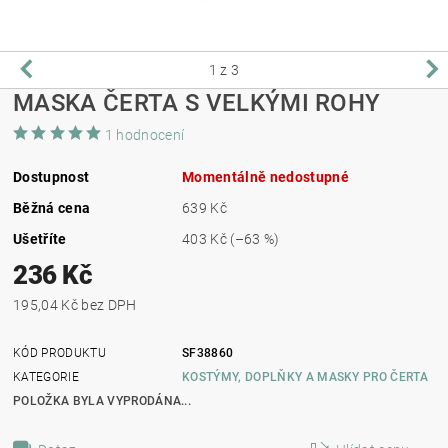
1
z 3
MASKA ČERTA S VELKÝMI ROHY
1 hodnocení
Dostupnost
Momentálně nedostupné
Běžná cena
639 Kč
Ušetříte
403 Kč
(–63 %)
236 Kč
195,04 Kč bez DPH
KÓD PRODUKTU
SF38860
KATEGORIE
KOSTÝMY, DOPLŇKY A MASKY PRO ČERTA
POLOŽKA BYLA VYPRODÁNA...