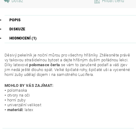
Dotaz
Hlídat cenu
POPIS
DISKUZE
HODNOCENÍ (1)
Děsivý pekelník je noční můrou pro všechny hříšníky. Ztělesněte právě
vy takovou strašidelnou bytost a dejte hříšným duším pořádnou lekci.
Díky latexové
polomasce čerta
se vám to zaručeně podaří a váš zjev
jim nedá ještě dlouho spát. Velké špičaté rohy, špičaté uši a vyceněné
horní zuby udělají dojem i na samotného Lucifera.
MOHLO BY VÁS ZAJÍMAT:
•
polomaska
•
otvory na oči
•
horní zuby
•
univerzální velikost
•
materiál:
latex