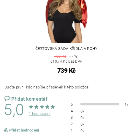
ČERTOVSKÁ SADA KŘÍDLA A ROHY
799 Kč
(–7 %)
610,74 Kč bez DPH
739 Kč
Buďte první, kdo napíše příspěvek k této položce.
Přidat komentář
5,0
5
1x
4
0x
1 hodnocení
3
0x
2
0x
Přidat hodnocení
1
0x