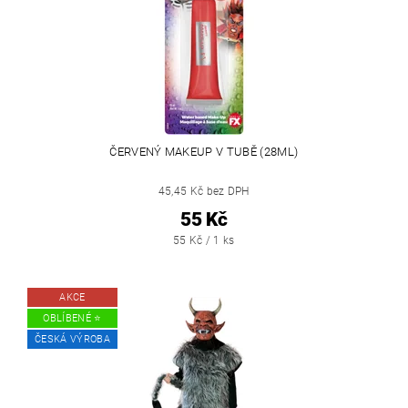
ČERVENÝ MAKEUP V TUBĚ (28ML)
45,45 Kč bez DPH
55 Kč
55 Kč / 1 ks
AKCE
OBLÍBENÉ ⭐️
ČESKÁ VÝROBA