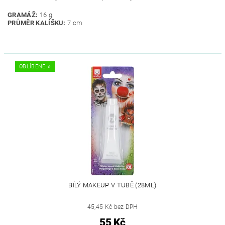
GRAMÁŽ:
16 g
PRŮMĚR KALÍŠKU:
7 cm
OBLÍBENÉ ⭐️
BÍLÝ MAKEUP V TUBĚ (28ML)
45,45 Kč bez DPH
55 Kč