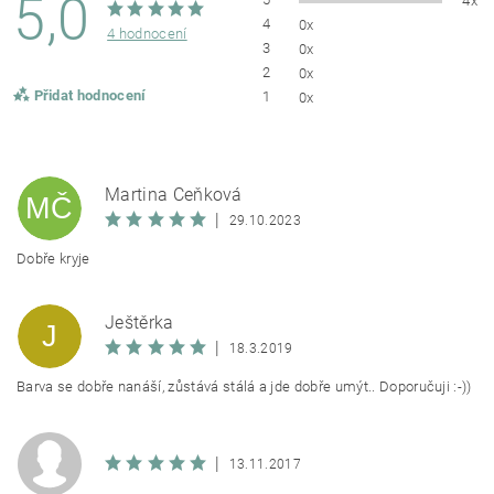
5,0
4
0x
4 hodnocení
3
0x
2
0x
Přidat hodnocení
1
0x
Martina Čeňková
MČ
|
29.10.2023
Dobře kryje
Ještěrka
J
|
18.3.2019
Barva se dobře nanáší, zůstává stálá a jde dobře umýt.. Doporučuji :-))
|
13.11.2017