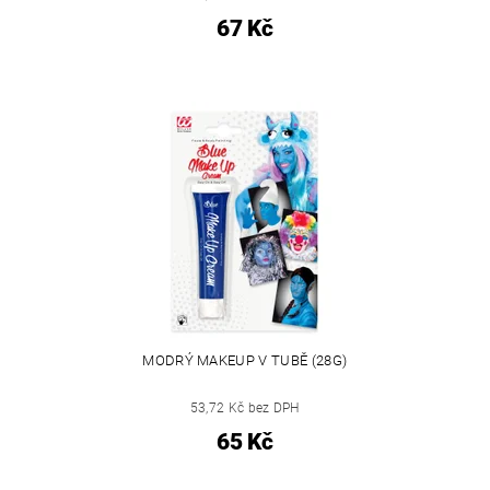
67 Kč
MODRÝ MAKEUP V TUBĚ (28G)
53,72 Kč bez DPH
65 Kč