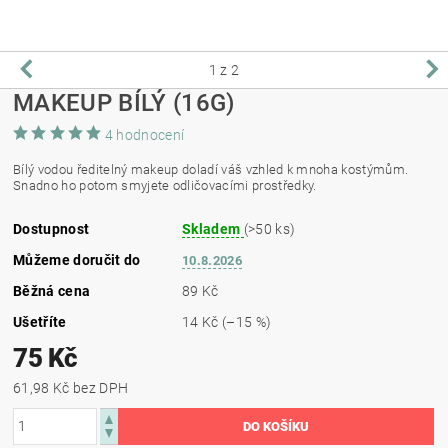
1
z 2
MAKEUP BÍLÝ (16G)
4 hodnocení
Bílý vodou ředitelný makeup doladí váš vzhled k mnoha kostýmům.
Snadno ho potom smyjete odličovacími prostředky.
Dostupnost
Skladem
(>50 ks)
Můžeme doručit do
10.8.2026
Běžná cena
89 Kč
Ušetříte
14 Kč
(–15 %)
75 Kč
61,98 Kč bez DPH