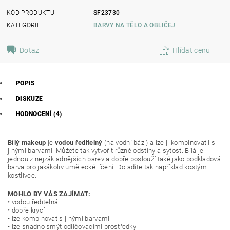
KÓD PRODUKTU
SF23730
KATEGORIE
BARVY NA TĚLO A OBLIČEJ
Dotaz
Hlídat cenu
POPIS
DISKUZE
HODNOCENÍ (4)
Bílý makeup
je
vodou ředitelný
(na vodní bázi) a lze ji kombinovat i s
jinými barvami. Můžete tak vytvořit různé odstíny a sytost. Bílá je
jednou z nejzákladnějších barev a dobře poslouží také jako podkladová
barva pro jakákoliv umělecké líčení. Doladíte tak například kostým
kostlivce.
MOHLO BY VÁS ZAJÍMAT:
• vodou ředitelná
• dobře krycí
• lze kombinovat s jinými barvami
• lze snadno smýt odličovacími prostředky