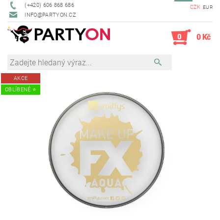
(+420) 606 868 686
CZK
EUR
INFO@PARTYON.CZ
0
0 Kč
AKCE
OBLÍBENÉ ⭐️