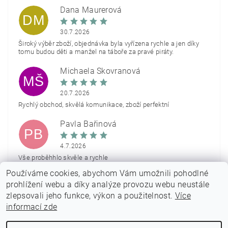
Dana Maurerová
DM
30.7.2026
Široký výběr zboží, objednávka byla vyřízena rychle a jen díky
tomu budou děti a manžel na táboře za pravé piráty.
Michaela Škovranová
MŠ
20.7.2026
Rychlý obchod, skvělá komunikace, zboží perfektní
Pavla Bařinová
PB
4.7.2026
Vše proběhhlo skvěle a rychle
Používáme cookies, abychom Vám umožnili pohodlné
Zobrazit další hodnocení
prohlížení webu a díky analýze provozu webu neustále
zlepsovali jeho funkce, výkon a použitelnost.
Více
informací zde