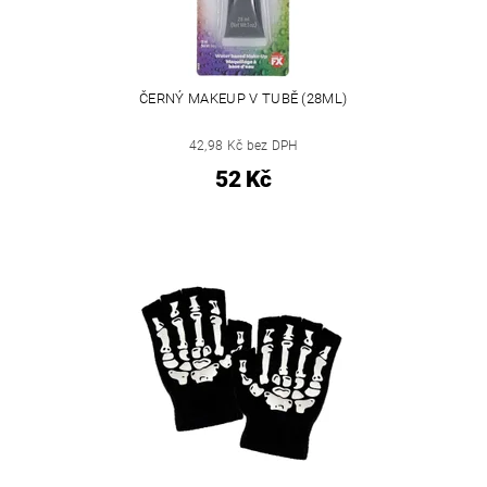
ČERNÝ MAKEUP V TUBĚ (28ML)
42,98 Kč bez DPH
52 Kč