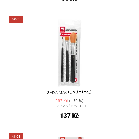
AKCE
SADA MAKEUP ŠTĚTCŮ
287 Kč
(–52 %)
113,22 Kč bez DPH
137 Kč
AKCE