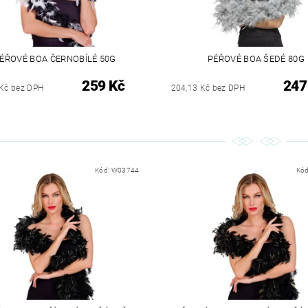
ÉŘOVÉ BOA ČERNOBÍLÉ 50G
PÉŘOVÉ BOA ŠEDÉ 80G
259 Kč
247
 Kč bez DPH
204,13 Kč bez DPH
Kód:
W03744
Kó