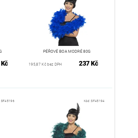
G
PÉŘOVÉ BOA MODRÉ 80G
 Kč
237 Kč
195,87 Kč bez DPH
:
SF45196
Kód:
SF45194