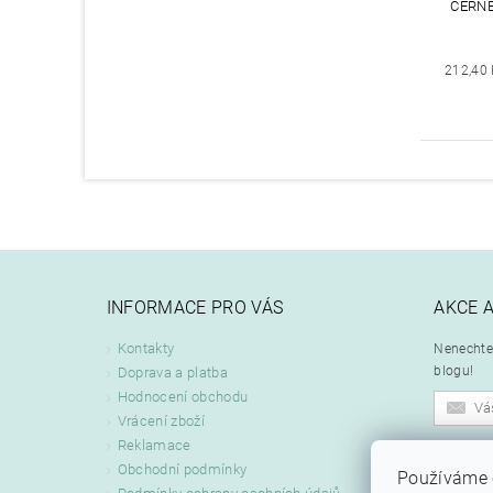
ČERNÉ
212,40
INFORMACE PRO VÁS
AKCE 
Kontakty
Nenechte 
blogu!
Doprava a platba
Hodnocení obchodu
Vrácení zboží
Reklamace
Odeslán
Obchodní podmínky
Používáme 
zpracová