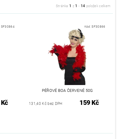
1
1
14
Stránka
z
-
položek celkem
:
SF30864
Kód:
SF30866
PÉŘOVÉ BOA ČERVENÉ 50G
 Kč
159 Kč
131,40 Kč bez DPH