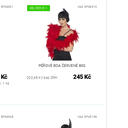
:
SF38301
Kód:
SF38310
OBLÍBENÉ ⭐️
PÉŘOVÉ BOA ČERVENÉ 80G
 Kč
245 Kč
202,48 Kč bez DPH
/ 1 ks
:
SF38308
Kód:
SF45136