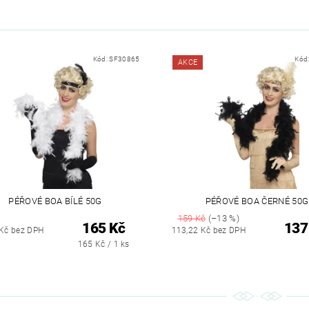
Kód:
SF30865
Kód
AKCE
PÉŘOVÉ BOA BÍLÉ 50G
PÉŘOVÉ BOA ČERNÉ 50G
159 Kč
(–13 %)
165 Kč
137
 Kč bez DPH
113,22 Kč bez DPH
165 Kč / 1 ks