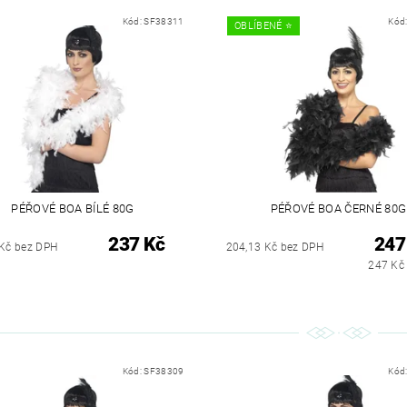
Kód:
SF38311
Kód
OBLÍBENÉ ⭐️
PÉŘOVÉ BOA BÍLÉ 80G
PÉŘOVÉ BOA ČERNÉ 80G
237 Kč
247
 Kč bez DPH
204,13 Kč bez DPH
247 Kč 
Kód:
SF38309
Kód