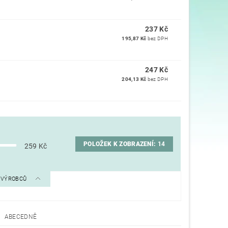
237 Kč
195,87 Kč
bez DPH
247 Kč
204,13 Kč
bez DPH
POLOŽEK K ZOBRAZENÍ:
14
259
Kč
A VÝROBCŮ
ABECEDNĚ