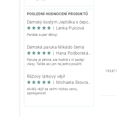
POSLEDNÍ HODNOCENÍ PRODUKTŮ
Dámský kostým Jeptiška s čepcem
|
Lenka Pulcová
Paráda super děkuji
Dámská paruka Mikádo černá
|
Hana Podborská TRIXIE
Paruka je pěkná, ale hodně z ní padají
vlasy. Takže asi jen na jedno použití.
195,87
Růžový látkový vějíř
|
Michaela Škovranová
skvělý vějíř za velmi nízkou cenu,
spokojenost