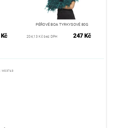
PÉŘOVÉ BOA TYRKYSOVÉ 80G
 Kč
247 Kč
204,13 Kč bez DPH
d:
W03743