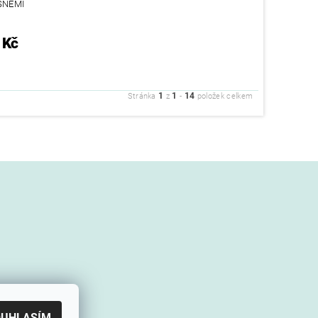
SNĚMI
 Kč
1
1
14
Stránka
z
-
položek celkem
OUHLASÍM