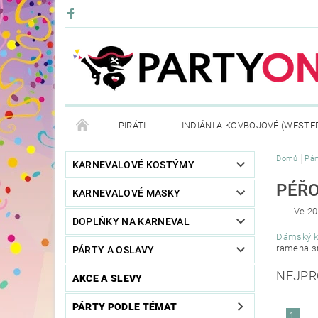
PIRÁTI
INDIÁNI A KOVBOJOVÉ (WESTE
Domů
Pár
KONTAKTY
OBCHODNÍ PODMÍNKY
VRÁ
KARNEVALOVÉ KOSTÝMY
PÉŘO
KARNEVALOVÉ MASKY
Ve 20
DOPLŇKY NA KARNEVAL
Dámský 
ramena sn
PÁRTY A OSLAVY
NEJPR
AKCE A SLEVY
PÁRTY PODLE TÉMAT
1.