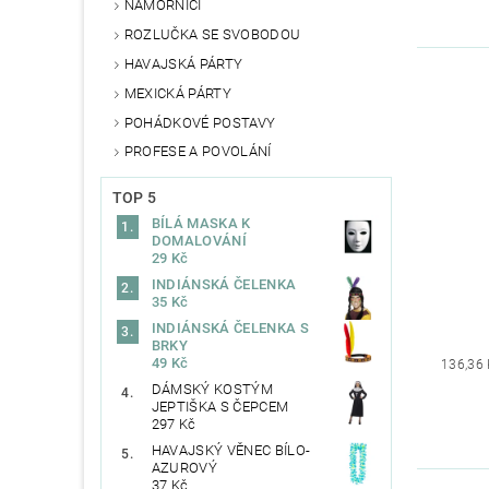
NÁMOŘNÍCI
ROZLUČKA SE SVOBODOU
HAVAJSKÁ PÁRTY
MEXICKÁ PÁRTY
POHÁDKOVÉ POSTAVY
PROFESE A POVOLÁNÍ
TOP 5
BÍLÁ MASKA K
DOMALOVÁNÍ
29 Kč
INDIÁNSKÁ ČELENKA
35 Kč
INDIÁNSKÁ ČELENKA S
BRKY
49 Kč
136,36
DÁMSKÝ KOSTÝM
JEPTIŠKA S ČEPCEM
297 Kč
HAVAJSKÝ VĚNEC BÍLO-
AZUROVÝ
37 Kč