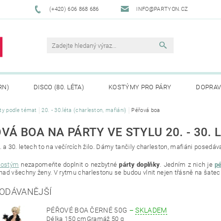
(+420) 606 868 686
INFO@PARTYON.CZ
RN)
DISCO (80. LÉTA)
KOSTÝMY PRO PÁRY
DOPRAV
ty podle témat
20. - 30.léta (charleston, mafiáni)
Péřová boa
CENÍ ZBOŽÍ
REKLAMACE
VÁ BOA NA PÁRTY VE STYLU 20. - 30. 
. a 30. letech to na večírcích žilo. Dámy tančily charleston, mafiáni posedával
kostým
nezapomeňte doplnit o nezbytné
párty doplňky
. Jedním z nich je
p
ad všechny ženy. V rytmu charlestonu se budou vlnit nejen třásně na šatech,
ODÁVANĚJŠÍ
PÉŘOVÉ BOA ČERNÉ 50G
–
SKLADEM
Délka 150 cmGramáž 50 g