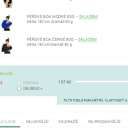
PÉŘOVÉ BOA MODRÉ 80G
–
SKLADEM
Délka 180 cm Gramáž 80 g
PÉŘOVÉ BOA ČERNÉ 80G
–
SKLADEM
Délka 180 cmGramáž 80 g
SKLADĚ
137
Kč
CE
NOVINKA
OBLÍBENÉ ⭐️
FILTR PODLE PARAMETRŮ, VLASTNOSTÍ 
UČUJEME
NEJLEVNĚJŠÍ
NEJDRAŽŠÍ
NEJPRODÁVANĚJŠÍ