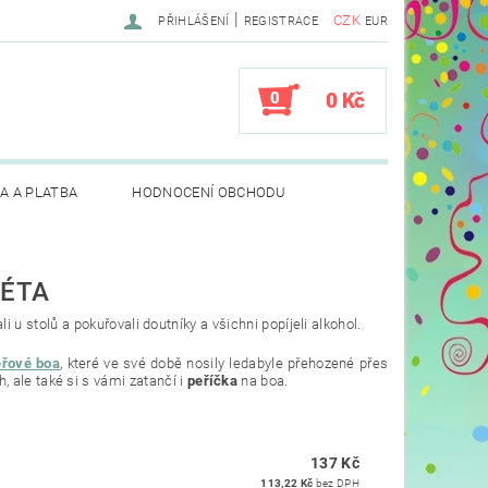
|
CZK
PŘIHLÁŠENÍ
REGISTRACE
EUR
0
0 Kč
A A PLATBA
HODNOCENÍ OBCHODU
LÉTA
i u stolů a pokuřovali doutníky a všichni popíjeli alkohol.
éřové boa
, které ve své době nosily ledabyle přehozené přes
 ale také si s vámi zatančí i
peříčka
na boa.
137 Kč
113,22 Kč
bez DPH