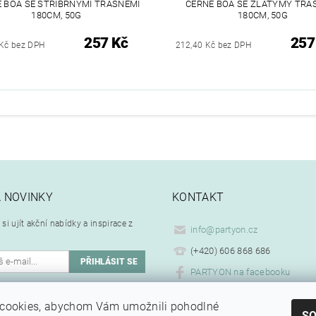
 BOA SE STŘÍBRNÝMI TŘÁSNĚMI
ČERNÉ BOA SE ZLATÝMY TŘÁ
180CM, 50G
180CM, 50G
257 Kč
257
 Kč bez DPH
212,40 Kč bez DPH
A NOVINKY
KONTAKT
si ujít akční nabídky a inspirace z
info
@
partyon.cz
(+420) 606 868 686
PARTYON na facebooku
ím emailu souhlasíte se
cookies, abychom Vám umožnili pohodlné
.
ním osobních údajů
S