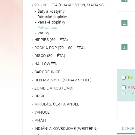
20. - 30.LÉTA (CHARLESTON, MAFIÁNI)
Šaty a kostýmy
Dámské doplňky
Pánské doplňky
2.
Péřová boa
Paruky
HIPPIES (60. LÉTA)
3.
ROCK A POP (70. - 80. LÉTA)
DISCO (80. LÉTA)
HALLOWEEN
ČARODĚJNICE
NA 
DEN MRTVÝCH (SUGAR SKULL)
AK
ZOMBIE A KOSTLIVCI
TIP
UPÍŘI
MIKULÁŠ, ČERT A ANDĚL
VÁNOCE
PIRÁTI
INDIÁNI A KOVBOJOVÉ (WESTERN)
DOPOR