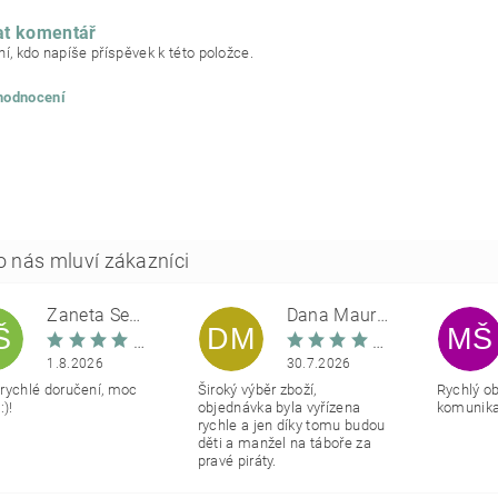
at komentář
í, kdo napíše příspěvek k této položce.
 hodnocení
Žaneta Šemberová
Dana Maurerová
Š
DM
MŠ
1.8.2026
30.7.2026
rychlé doručení, moc
Široký výběr zboží,
Rychlý o
:)!
objednávka byla vyřízena
komunikac
rychle a jen díky tomu budou
děti a manžel na táboře za
pravé piráty.