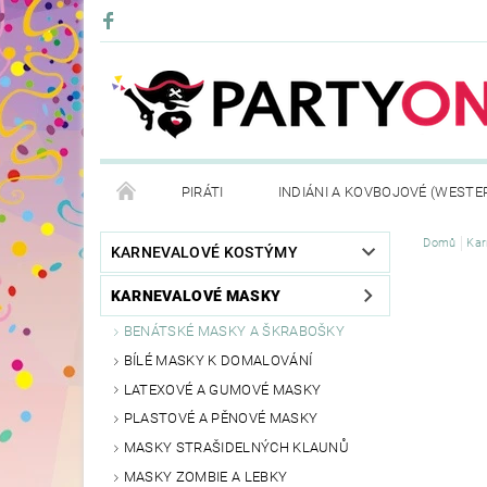
PIRÁTI
INDIÁNI A KOVBOJOVÉ (WESTE
Domů
Kar
KONTAKTY
OBCHODNÍ PODMÍNKY
VRÁ
KARNEVALOVÉ KOSTÝMY
KARNEVALOVÉ MASKY
BENÁTSKÉ MASKY A ŠKRABOŠKY
BÍLÉ MASKY K DOMALOVÁNÍ
LATEXOVÉ A GUMOVÉ MASKY
PLASTOVÉ A PĚNOVÉ MASKY
MASKY STRAŠIDELNÝCH KLAUNŮ
MASKY ZOMBIE A LEBKY