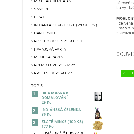
MIKULÁŠ, ČERT A ANDĚL
zároveň s
barvy i kv
VÁNOCE
PIRÁTI
MOHLO B
• červená 
INDIÁNI A KOVBOJOVÉ (WESTERN)
• maska s
• kovová 
NÁMOŘNÍCI
ROZLUČKA SE SVOBODOU
HAVAJSKÁ PÁRTY
SOUVI
MEXICKÁ PÁRTY
POHÁDKOVÉ POSTAVY
PROFESE A POVOLÁNÍ
OBLÍBE
TOP 5
BÍLÁ MASKA K
DOMALOVÁNÍ
29 Kč
INDIÁNSKÁ ČELENKA
35 Kč
ZLATÉ MINCE (100 KS)
177 Kč
INDIÁNSKÁ ČELENKA S