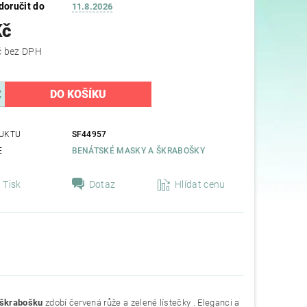
oručit do
11.8.2026
Kč
319,83 Kč bez DPH
UKTU
SF44957
E
BENÁTSKÉ MASKY A ŠKRABOŠKY
Tisk
Dotaz
Hlídat cenu
 škrabošku
zdobí červená růže a zelené lístečky . Eleganci a