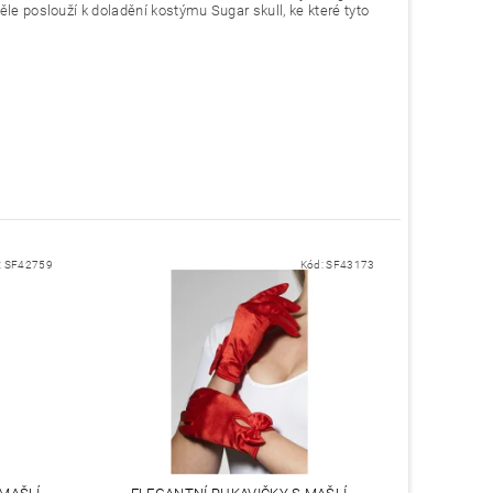
le poslouží k doladění kostýmu Sugar skull, ke které tyto
:
SF42759
Kód:
SF43173