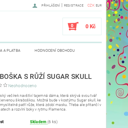
|
CZK
PŘIHLÁŠENÍ
REGISTRACE
EUR
0
0 Kč
A A PLATBA
HODNOCENÍ OBCHODU
BOŠKA S RŮŽÍ SUGAR SKULL
Neohodnoceno
ký večírek navštíví tajemná dáma, která skrývá svou tvář
červenou škraboškou. Možná bude v kostýmu Sugar skull, ke
myslitelně patří růže, která zdobí masku. Třeba ale přitančí v
atech a rozvlní boky v rytmu Flamenca.
st
Skladem
(6 ks)