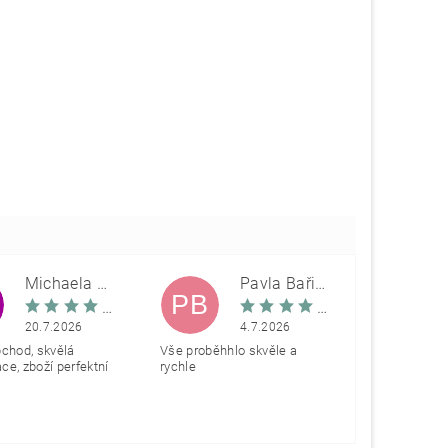
Michaela Škovranová
Pavla Bařinová
PB
20.7.2026
4.7.2026
bchod, skvělá
Vše proběhhlo skvěle a
e, zboží perfektní
rychle