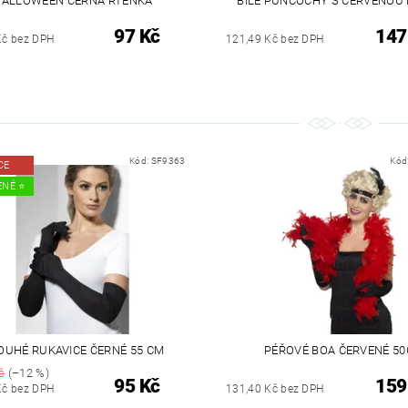
HALLOWEEN ČERNÁ RTĚNKA
BÍLÉ PUNČOCHY S ČERVENOU 
97 Kč
147
Kč bez DPH
121,49 Kč bez DPH
Kód:
SF9363
Kód
CE
NÉ ⭐️
OUHÉ RUKAVICE ČERNÉ 55 CM
PÉŘOVÉ BOA ČERVENÉ 50
č
(–12 %)
95 Kč
159
Kč bez DPH
131,40 Kč bez DPH