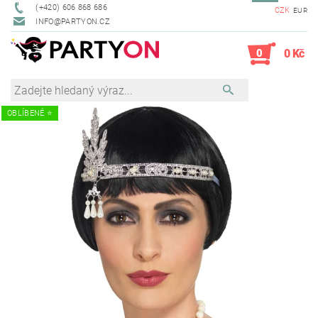
(+420) 606 868 686
CZK
EUR
INFO@PARTYON.CZ
0
0 Kč
OBLÍBENÉ ⭐️