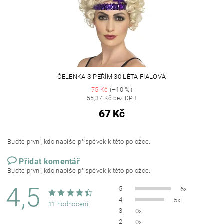
ČELENKA S PEŘÍM 30.LÉTA FIALOVÁ
75 Kč
(–10 %)
55,37 Kč bez DPH
67 Kč
Buďte první, kdo napíše příspěvek k této položce.
Přidat komentář
Buďte první, kdo napíše příspěvek k této položce.
4,5
5
6x
4
5x
11 hodnocení
3
0x
2
0x