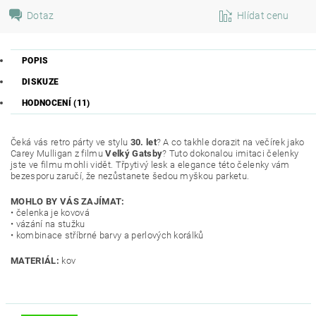
Dotaz
Hlídat cenu
POPIS
DISKUZE
HODNOCENÍ (11)
Čeká vás retro párty ve stylu
30. let
? A co takhle dorazit na večírek jako
Carey Mulligan z filmu
Velký Gatsby
? Tuto dokonalou imitaci čelenky
jste ve filmu mohli vidět. Třpytivý lesk a elegance této čelenky vám
bezesporu zaručí, že nezůstanete šedou myškou parketu.
MOHLO BY VÁS ZAJÍMAT:
• čelenka je kovová
• vázání na stužku
• kombinace stříbrné barvy a perlových korálků
MATERIÁL:
kov