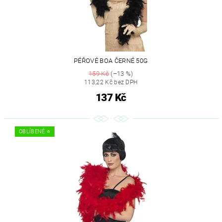
PÉŘOVÉ BOA ČERNÉ 50G
159 Kč
(–13 %)
113,22 Kč bez DPH
137 Kč
OBLÍBENÉ ⭐️