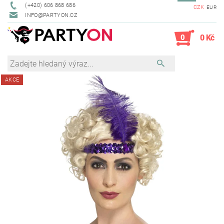
(+420) 606 868 686
CZK
EUR
INFO@PARTYON.CZ
0
0 Kč
AKCE