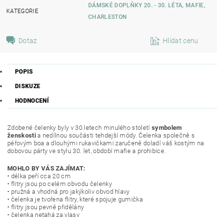
DÁMSKÉ DOPLŇKY 20. - 30. LÉTA, MAFIE,
KATEGORIE
CHARLESTON
Dotaz
Hlídat cenu
POPIS
DISKUZE
HODNOCENÍ
Zdobené čelenky byly v 30.letech minulého století
symbolem
ženskosti
a nedílnou součásti tehdejší módy. Čelenka společně s
péřovým boa a dlouhými rukavičkami zaručeně doladí váš kostým na
dobovou párty ve stylu 30. let, období mafie a prohibice.
MOHLO BY VÁS ZAJÍMAT:
• délka peří cca 20 cm
• flitry jsou po celém obvodu čelenky
• pružná a vhodná pro jakýkoliv obvod hlavy
• čelenka je tvořena flitry, které spojuje gumička
• flitry jsou pevně přidělány
• čelenka netahá za vlasy