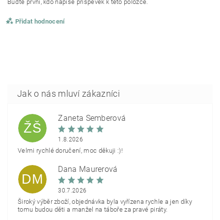
Buďte první, kdo napíše příspěvek k této položce.
Přidat hodnocení
Žaneta Šemberová
ŽŠ
1.8.2026
Velmi rychlé doručení, moc děkuji :)!
Dana Maurerová
DM
30.7.2026
Široký výběr zboží, objednávka byla vyřízena rychle a jen díky
tomu budou děti a manžel na táboře za pravé piráty.