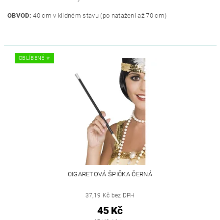
OBVOD:
40 cm v klidném stavu (po natažení až 70 cm)
OBLÍBENÉ ⭐️
CIGARETOVÁ ŠPIČKA ČERNÁ
37,19 Kč bez DPH
45 Kč