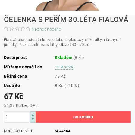
ČELENKA S PEŘÍM 30.LÉTA FIALOVÁ
Neohodnoceno
Fialová charleston čelenka zdobená plastovými korálky a černými
peříčky. Pružná čelenka s flitry. Obvod 40 - 70 cm.
Dostupnost
Skladem
(8 ks)
Můžeme doručit do
11.8.2026
Běžná cena
75 Kč
Ušetříte
8 Kč
(–10 %)
67 Kč
55,37 Kč bez DPH
KÓD PRODUKTU
SF44664