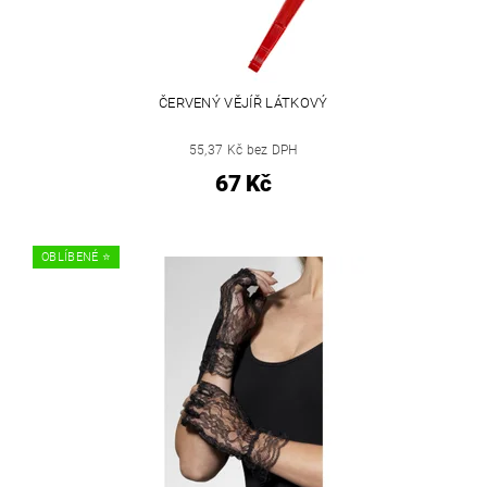
ČERVENÝ VĚJÍŘ LÁTKOVÝ
55,37 Kč bez DPH
67 Kč
OBLÍBENÉ ⭐️