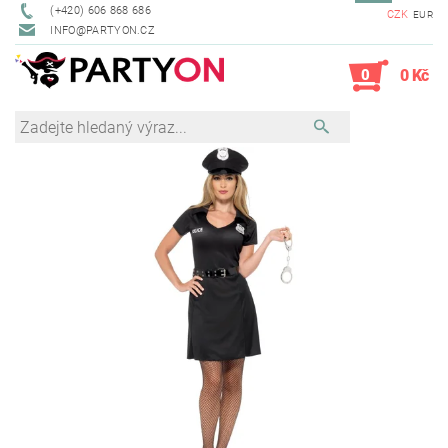
(+420) 606 868 686
CZK
EUR
INFO@PARTYON.CZ
0
0 Kč