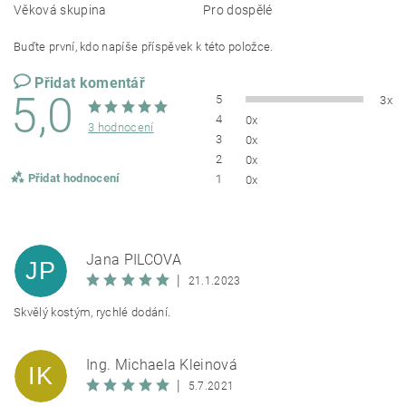
Věková skupina
Pro dospělé
Buďte první, kdo napíše příspěvek k této položce.
Přidat komentář
5,0
5
3x
4
0x
3 hodnocení
3
0x
2
0x
Přidat hodnocení
1
0x
Jana PILCOVÁ
JP
|
21.1.2023
Skvělý kostým, rychlé dodání.
Ing. Michaela Kleinová
IK
|
5.7.2021