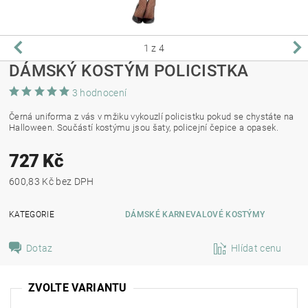
1
z 4
DÁMSKÝ KOSTÝM POLICISTKA
3 hodnocení
Černá uniforma z vás v mžiku vykouzlí policistku pokud se chystáte na
Halloween. Součástí kostýmu jsou šaty, policejní čepice a opasek.
727 Kč
600,83 Kč bez DPH
KATEGORIE
DÁMSKÉ KARNEVALOVÉ KOSTÝMY
Dotaz
Hlídat cenu
ZVOLTE VARIANTU