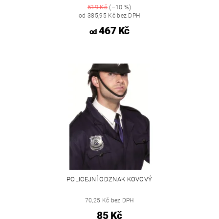
519 Kč
(–10 %)
od 385,95 Kč bez DPH
467 Kč
od
POLICEJNÍ ODZNAK KOVOVÝ
70,25 Kč bez DPH
85 Kč