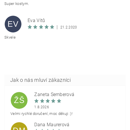
Super kostym.
Eva Vítů
EV
|
21.2.2020
Skvele
Žaneta Šemberová
ŽŠ
1.8.2026
Velmi rychlé doručení, moc děkuji :)!
Dana Maurerová