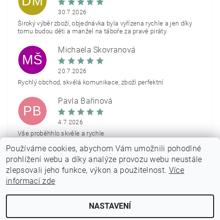
DM
30.7.2026
Široký výběr zboží, objednávka byla vyřízena rychle a jen díky
tomu budou děti a manžel na táboře za pravé piráty.
Michaela Škovranová
MŠ
20.7.2026
Rychlý obchod, skvělá komunikace, zboží perfektní
Pavla Bařinová
PB
4.7.2026
Vše proběhhlo skvěle a rychle
Používáme cookies, abychom Vám umožnili pohodlné
Zobrazit další hodnocení
prohlížení webu a díky analýze provozu webu neustále
zlepsovali jeho funkce, výkon a použitelnost.
Více
informací zde
NASTAVENÍ
2026 © PARTYON.cz, všechna práva vyhrazena