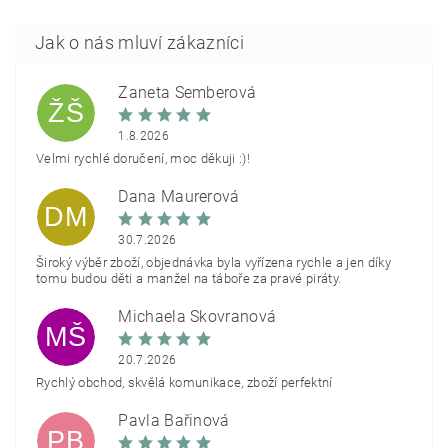
Žaneta Šemberová
ŽŠ
1.8.2026
Velmi rychlé doručení, moc děkuji :)!
Dana Maurerová
DM
30.7.2026
Široký výběr zboží, objednávka byla vyřízena rychle a jen díky
tomu budou děti a manžel na táboře za pravé piráty.
Michaela Škovranová
MŠ
20.7.2026
Rychlý obchod, skvělá komunikace, zboží perfektní
Pavla Bařinová
PB