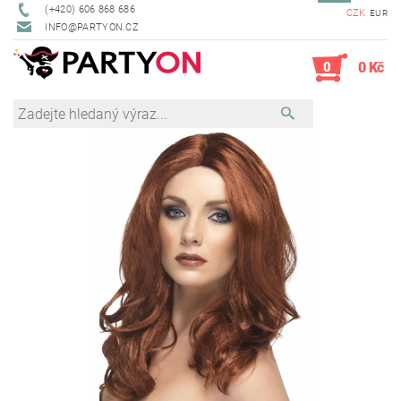
(+420) 606 868 686
CZK
EUR
INFO@PARTYON.CZ
0
0 Kč