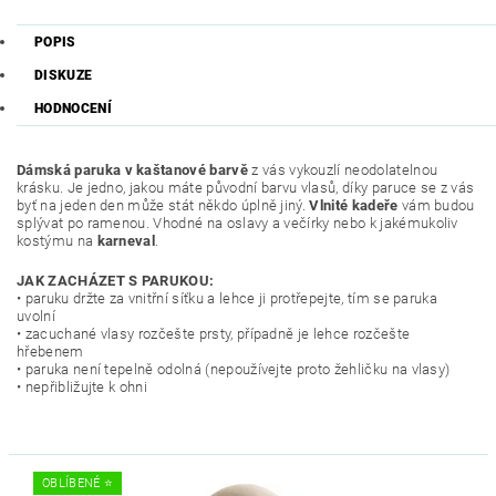
POPIS
DISKUZE
HODNOCENÍ
Dámská paruka
v kaštanové barvě
z vás vykouzlí neodolatelnou
krásku. Je jedno, jakou máte původní barvu vlasů, díky paruce se z vás
byť na jeden den může stát někdo úplně jiný.
Vlnité kadeře
vám budou
splývat po ramenou. Vhodné na oslavy a večírky nebo k jakémukoliv
kostýmu na
karneval
.
JAK ZACHÁZET S PARUKOU:
• paruku držte za vnitřní síťku a lehce ji protřepejte, tím se paruka
uvolní
• zacuchané vlasy rozčešte prsty, případně je lehce rozčešte
hřebenem
• paruka není tepelně odolná (nepoužívejte proto žehličku na vlasy)
• nepřibližujte k ohni
OBLÍBENÉ ⭐️