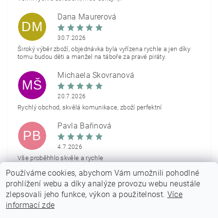
Dana Maurerová
DM
30.7.2026
Široký výběr zboží, objednávka byla vyřízena rychle a jen díky
tomu budou děti a manžel na táboře za pravé piráty.
Michaela Škovranová
MŠ
20.7.2026
Rychlý obchod, skvělá komunikace, zboží perfektní
Pavla Bařinová
PB
4.7.2026
Vše proběhhlo skvěle a rychle
Používáme cookies, abychom Vám umožnili pohodlné
Zobrazit další hodnocení
prohlížení webu a díky analýze provozu webu neustále
zlepsovali jeho funkce, výkon a použitelnost.
Více
informací zde