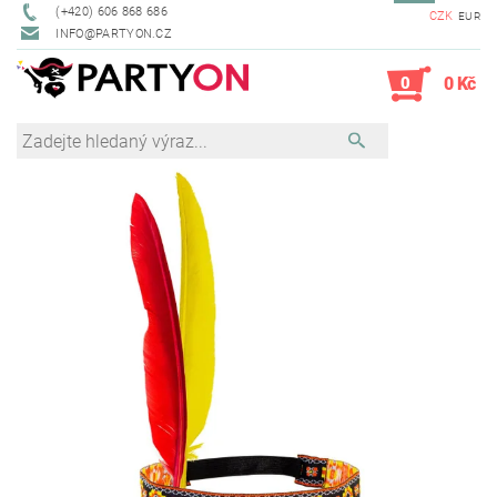
(+420) 606 868 686
CZK
EUR
INFO@PARTYON.CZ
0
0 Kč