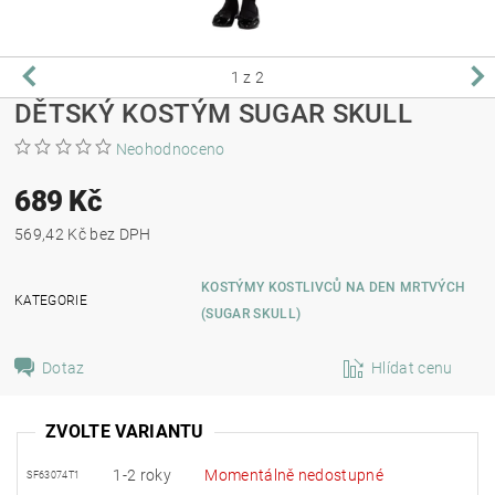
1
z 2
DĚTSKÝ KOSTÝM SUGAR SKULL
Neohodnoceno
689 Kč
569,42 Kč bez DPH
KOSTÝMY KOSTLIVCŮ NA DEN MRTVÝCH
KATEGORIE
(SUGAR SKULL)
Dotaz
Hlídat cenu
ZVOLTE VARIANTU
1-2 roky
Momentálně nedostupné
SF63074T1