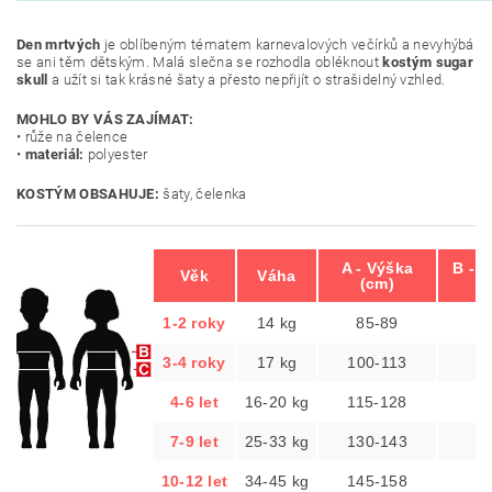
Den mrtvých
je oblíbeným tématem karnevalových večírků a nevyhýbá
se ani těm dětským. Malá slečna se rozhodla obléknout
kostým sugar
skull
a užít si tak krásné šaty a přesto nepřijít o strašidelný vzhled.
MOHLO BY VÁS ZAJÍMAT:
• růže na čelence
•
materiál:
polyester
KOSTÝM OBSAHUJE:
šaty, čelenka
A - Výška
B - 
Věk
Váha
(cm)
(
1-2 roky
14 kg
85-89
4
3-4 roky
17 kg
100-113
5
4-6 let
16-20 kg
115-128
5
7-9 let
25-33 kg
130-143
6
10-12 let
34-45 kg
145-158
7