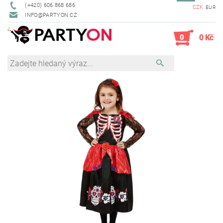
(+420) 606 868 686
CZK
EUR
INFO@PARTYON.CZ
0
0 Kč