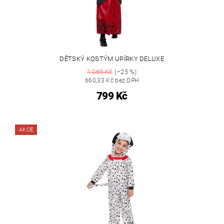
DĚTSKÝ KOSTÝM UPÍRKY DELUXE
1 069 Kč
(–25 %)
660,33 Kč bez DPH
799 Kč
AKCE