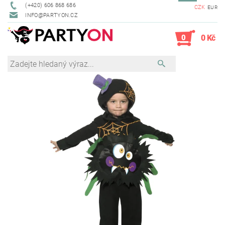
(+420) 606 868 686
CZK
EUR
INFO@PARTYON.CZ
0
0 Kč