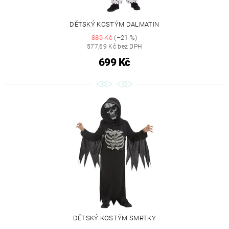
DĚTSKÝ KOSTÝM DALMATIN
889 Kč
(–21 %)
577,69 Kč bez DPH
699 Kč
DĚTSKÝ KOSTÝM SMRTKY