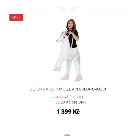
AKCE
DĚTSKÝ KOSTÝM JÍZDA NA JEDNOROŽCI
1 830 Kč
(–23 %)
1 156,20 Kč bez DPH
1 399 Kč