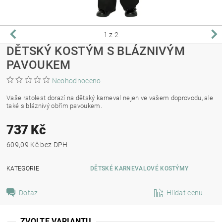
1
z 2
DĚTSKÝ KOSTÝM S BLÁZNIVÝM
PAVOUKEM
Neohodnoceno
Vaše ratolest dorazí na dětský karneval nejen ve vašem doprovodu, ale
také s bláznivý obřím pavoukem.
737 Kč
609,09 Kč bez DPH
KATEGORIE
DĚTSKÉ KARNEVALOVÉ KOSTÝMY
Dotaz
Hlídat cenu
ZVOLTE VARIANTU