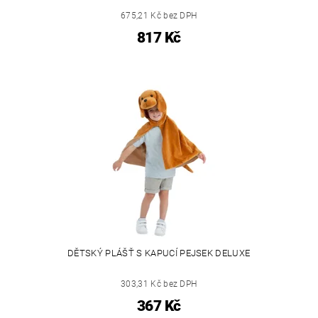
675,21 Kč bez DPH
817 Kč
DĚTSKÝ PLÁŠŤ S KAPUCÍ PEJSEK DELUXE
303,31 Kč bez DPH
367 Kč