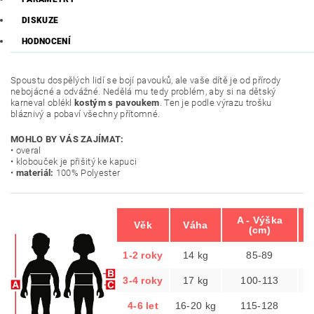
DISKUZE
HODNOCENÍ
Spoustu dospělých lidí se bojí pavouků, ale vaše dítě je od přírody
nebojácné a odvážné. Nedělá mu tedy problém, aby si na dětský
karneval oblékl
kostým s pavoukem
. Ten je podle výrazu trošku
bláznivý a pobaví všechny přítomné.
MOHLO BY VÁS ZAJÍMAT:
• overal
• klobouček je přišitý ke kapuci
•
materiál:
100% Polyester
A - Výška
B
Věk
Váha
(cm)
1-2 roky
14 kg
85-89
3-4 roky
17 kg
100-113
4-6 let
16-20 kg
115-128