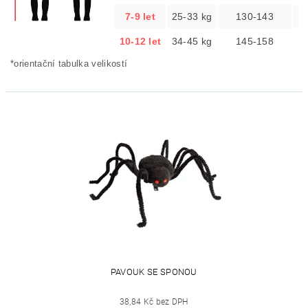
7-9 let
25-33 kg
130-143
10-12 let
34-45 kg
145-158
*orientační tabulka velikostí
PAVOUK SE SPONOU
38,84 Kč bez DPH