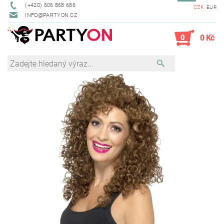
(+420) 606 868 686
CZK
EUR
INFO@PARTYON.CZ
0
0 Kč