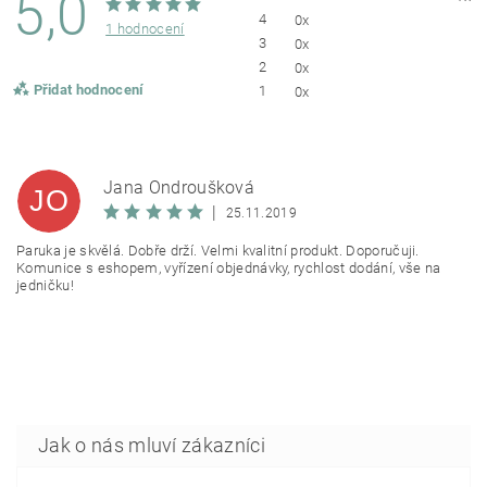
5,0
4
0x
1 hodnocení
3
0x
2
0x
Přidat hodnocení
1
0x
Jana Ondroušková
JO
|
25.11.2019
Paruka je skvělá. Dobře drží. Velmi kvalitní produkt. Doporučuji.
Komunice s eshopem, vyřízení objednávky, rychlost dodání, vše na
jedničku!