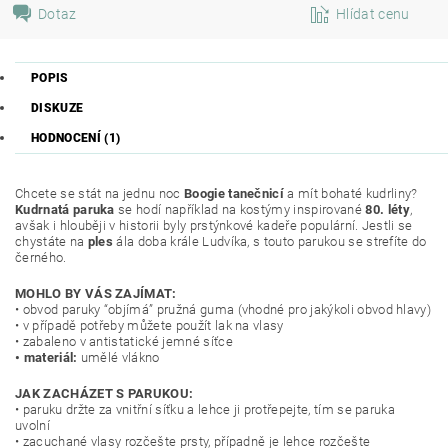
Dotaz
Hlídat cenu
POPIS
DISKUZE
HODNOCENÍ (1)
Chcete se stát na jednu noc
Boogie tanečnicí
a mít bohaté kudrliny?
Kudrnatá paruka
se hodí například na kostýmy inspirované
80. léty
,
avšak i hlouběji v historii byly prstýnkové kadeře populární. Jestli se
chystáte na
ples
ála doba krále Ludvíka, s touto parukou se strefíte do
černého.
MOHLO BY VÁS ZAJÍMAT:
• obvod paruky “objímá” pružná guma (vhodné pro jakýkoli obvod hlavy)
• v případě potřeby můžete použít lak na vlasy
• zabaleno v antistatické jemné síťce
• materiál:
umělé vlákno
JAK ZACHÁZET S PARUKOU:
• paruku držte za vnitřní síťku a lehce ji protřepejte, tím se paruka
uvolní
• zacuchané vlasy rozčešte prsty, případně je lehce rozčešte