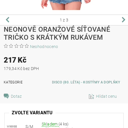
1
z 3
NEONOVĚ ORANŽOVÉ SÍŤOVANÉ
TRIČKO S KRÁTKÝM RUKÁVEM
Neohodnoceno
217 Kč
179,34 Kč bez DPH
KATEGORIE
DISCO (80. LÉTA) - KOSTÝMY A DOPLŇKY
Dotaz
Hlídat cenu
ZVOLTE VARIANTU
Skladem
(4 ks)
S/M
W96988