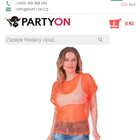
(+420) 606 868 686
CZK
EUR
INFO@PARTYON.CZ
0
0 Kč