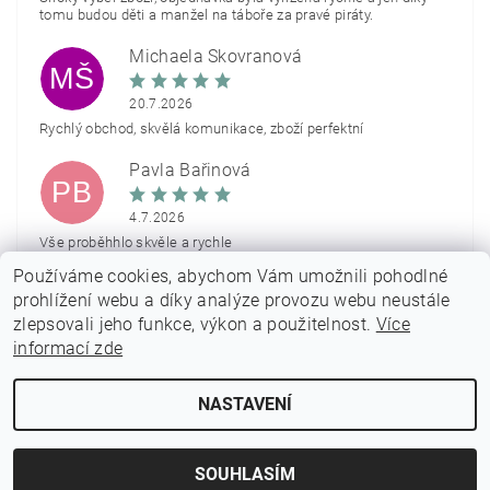
tomu budou děti a manžel na táboře za pravé piráty.
Michaela Škovranová
MŠ
20.7.2026
Rychlý obchod, skvělá komunikace, zboží perfektní
Pavla Bařinová
PB
4.7.2026
Vše proběhhlo skvěle a rychle
Používáme cookies, abychom Vám umožnili pohodlné
Zobrazit další hodnocení
prohlížení webu a díky analýze provozu webu neustále
zlepsovali jeho funkce, výkon a použitelnost.
Více
informací zde
NASTAVENÍ
2026 © PARTYON.cz, všechna práva vyhrazena
Vytvořil Shoptet
SOUHLASÍM