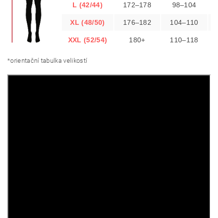
L (42/44)
172–178
98–104
XL (48/50)
176–182
104–110
XXL (52/54)
180+
110–118
*orientační tabulka velikostí