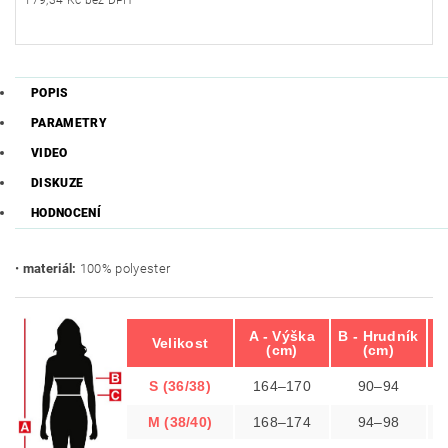
179,34 Kč bez DPH
POPIS
PARAMETRY
VIDEO
DISKUZE
HODNOCENÍ
•
materiál:
100% polyester
A - Výška
B - Hrudník
Velikost
(cm)
(cm)
S (36/38)
164–170
90–94
M (38/40)
168–174
94–98