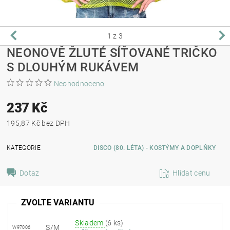
1
z 3
NEONOVĚ ŽLUTÉ SÍŤOVANÉ TRIČKO
S DLOUHÝM RUKÁVEM
Neohodnoceno
237 Kč
195,87 Kč bez DPH
KATEGORIE
DISCO (80. LÉTA) - KOSTÝMY A DOPLŇKY
Dotaz
Hlídat cenu
ZVOLTE VARIANTU
Skladem
(6 ks)
S/M
W97006