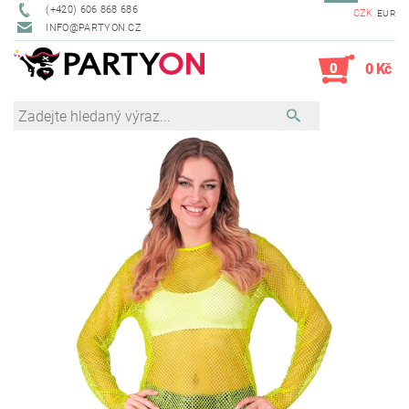
(+420) 606 868 686
CZK
EUR
INFO@PARTYON.CZ
0
0 Kč