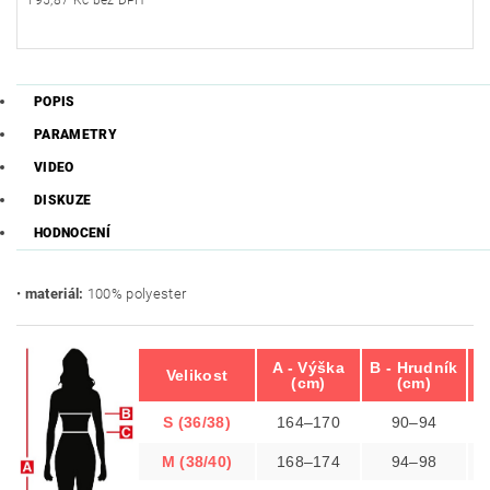
195,87 Kč bez DPH
POPIS
PARAMETRY
VIDEO
DISKUZE
HODNOCENÍ
•
materiál:
100% polyester
A - Výška
B - Hrudník
Velikost
(cm)
(cm)
S (36/38)
164–170
90–94
M (38/40)
168–174
94–98