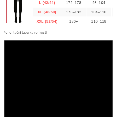
L (42/44)
172–178
98–104
XL (48/50)
176–182
104–110
XXL (52/54)
180+
110–118
*orientační tabulka velikostí