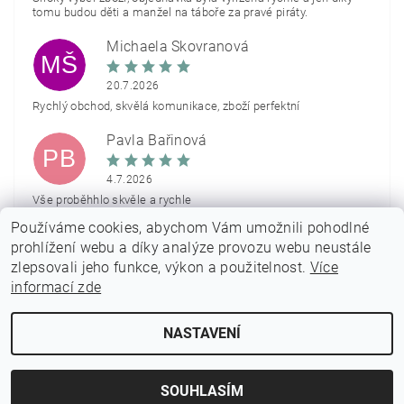
tomu budou děti a manžel na táboře za pravé piráty.
Michaela Škovranová
MŠ
20.7.2026
Rychlý obchod, skvělá komunikace, zboží perfektní
Pavla Bařinová
PB
4.7.2026
Vše proběhhlo skvěle a rychle
Používáme cookies, abychom Vám umožnili pohodlné
Zobrazit další hodnocení
prohlížení webu a díky analýze provozu webu neustále
zlepsovali jeho funkce, výkon a použitelnost.
Více
informací zde
NASTAVENÍ
2026 © PARTYON.cz, všechna práva vyhrazena
Vytvořil Shoptet
SOUHLASÍM