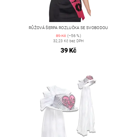
RŮŽOVÁ ŠERPA ROZLUČKA SE SVOBODOU
89 Kč
(–56 %)
32,23 Kč bez DPH
39 Kč