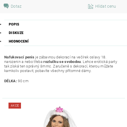
Dotaz
Hlídat cenu
POPIS
DISKUZE
HODNOCENÍ
Nafukovací penis
je zábavnou dekorací na večírek oslavy 18.
narozenin a nebo třeba
rozlučku se svobodou
. Lehce erotická party
tak získá ten správný šmrnc. Zaručeně s dekorací, kterou můžete
kamkoliv postavit, pobavíte všechny přítomné dámy.
DÉLKA:
90 cm
AKCE