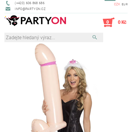
(+420) 606 868 686
CZK
EUR
INFO@PARTYON.CZ
0
0 Kč