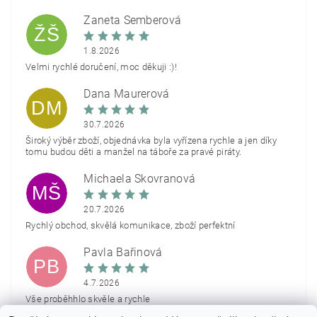
Žaneta Šemberová
ŽŠ
1.8.2026
Velmi rychlé doručení, moc děkuji :)!
Dana Maurerová
DM
30.7.2026
Široký výběr zboží, objednávka byla vyřízena rychle a jen díky
tomu budou děti a manžel na táboře za pravé piráty.
Michaela Škovranová
MŠ
20.7.2026
Rychlý obchod, skvělá komunikace, zboží perfektní
Pavla Bařinová
PB
4.7.2026
Vše proběhhlo skvěle a rychle