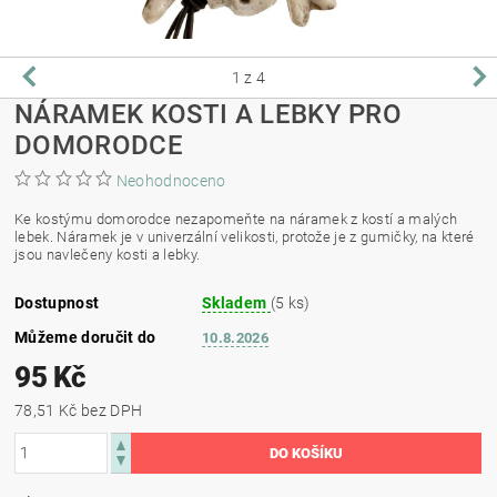
1
z 4
NÁRAMEK KOSTI A LEBKY PRO
DOMORODCE
Neohodnoceno
Ke kostýmu domorodce nezapomeňte na náramek z kostí a malých
lebek. Náramek je v univerzální velikosti, protože je z gumičky, na které
jsou navlečeny kosti a lebky.
Dostupnost
Skladem
(5 ks)
Můžeme doručit do
10.8.2026
95 Kč
78,51 Kč bez DPH