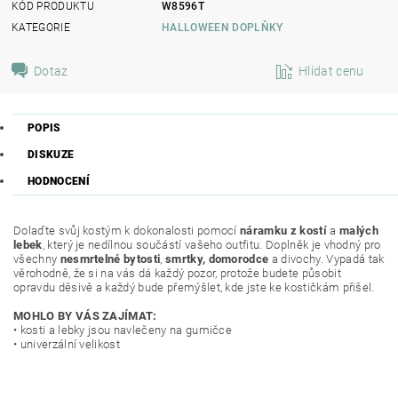
KÓD PRODUKTU
W8596T
KATEGORIE
HALLOWEEN DOPLŇKY
Dotaz
Hlídat cenu
POPIS
DISKUZE
HODNOCENÍ
Dolaďte svůj kostým k dokonalosti pomocí
náramku z kostí
a
malých
lebek
, který je nedílnou součástí vašeho outfitu. Doplněk je vhodný pro
všechny
nesmrtelné bytosti
,
smrtky, domorodce
a divochy. Vypadá tak
věrohodně, že si na vás dá každý pozor, protože budete působit
opravdu děsivě a každý bude přemýšlet, kde jste ke kostičkám přišel.
MOHLO BY VÁS ZAJÍMAT:
• kosti a lebky jsou navlečeny na gumičce
• univerzální velikost