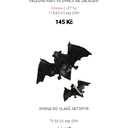
FALEŠNÁ KREV VE SPREJI NA OBLEČENÍ
199 Kč
(–27 %)
119,83 Kč bez DPH
145 Kč
SPONA DO VLASŮ NETOPÝR
73,55 Kč bez DPH