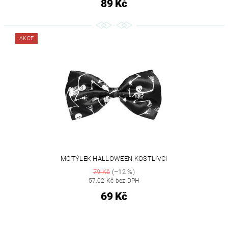
89 Kč
AKCE
MOTÝLEK HALLOWEEN KOSTLIVCI
79 Kč
(–12 %)
57,02 Kč bez DPH
69 Kč