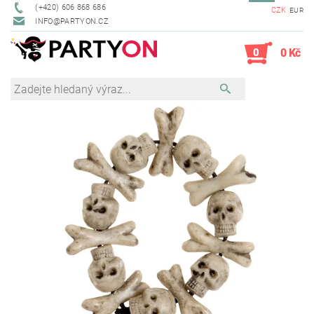
(+420) 606 868 686
CZK
EUR
INFO@PARTYON.CZ
0
0 Kč