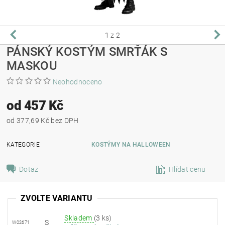
1
z 2
PÁNSKÝ KOSTÝM SMRŤÁK S
MASKOU
Neohodnoceno
od 457 Kč
od 377,69 Kč bez DPH
KATEGORIE
KOSTÝMY NA HALLOWEEN
Dotaz
Hlídat cenu
ZVOLTE VARIANTU
Skladem
(3 ks)
S
W02671