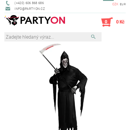
(+420) 606 868 686
CZK
EUR
INFO@PARTYON.CZ
0
0 Kč