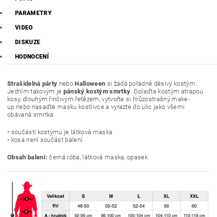
PARAMETRY
VIDEO
DISKUZE
HODNOCENÍ
Strašidelná párty
nebo
Halloween
si žádá pořádně děsivý kostým.
Jedním takovým je
pánský kostým smrtky
. Dolaďte kostým atrapou
kosy, dlouhým řinčivým řetězem, vytvořte si hrůzostrašný make-
up nebo nasaďte masku kostlivce a vyrazte do ulic jako všemi
obávaná smrtka.
• součástí kostýmu je látková maska
• kosa není součást balení
Obsah balení:
černá róba, látková maska, opasek