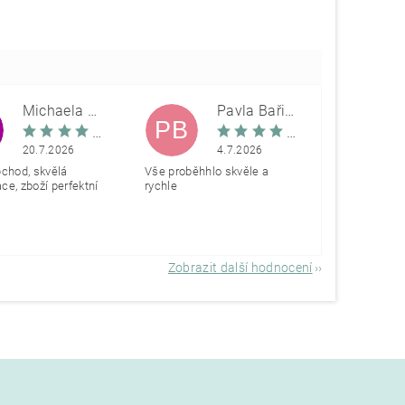
Michaela Škovranová
Pavla Bařinová
PB
20.7.2026
4.7.2026
bchod, skvělá
Vše proběhhlo skvěle a
e, zboží perfektní
rychle
Zobrazit další hodnocení