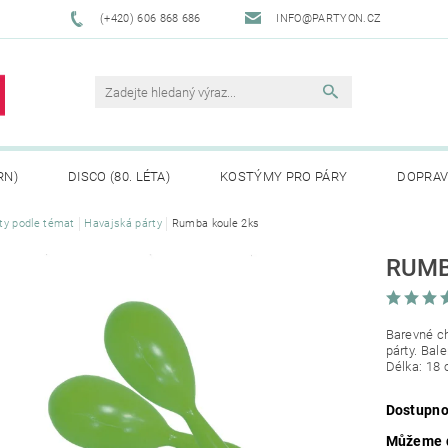
(+420) 606 868 686
INFO@PARTYON.CZ
RN)
DISCO (80. LÉTA)
KOSTÝMY PRO PÁRY
DOPRAV
ty podle témat
Havajská párty
Rumba koule 2ks
CENÍ ZBOŽÍ
REKLAMACE
RUMB
Barevné ch
párty. Bal
Délka: 18
Dostupno
Můžeme d