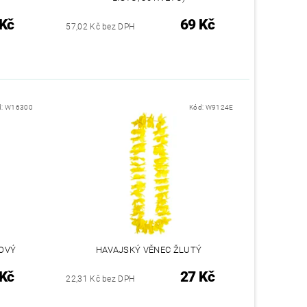
 Kč
69 Kč
57,02 Kč bez DPH
d:
W16300
Kód:
W9124E
ŽOVÝ
HAVAJSKÝ VĚNEC ŽLUTÝ
 Kč
27 Kč
22,31 Kč bez DPH