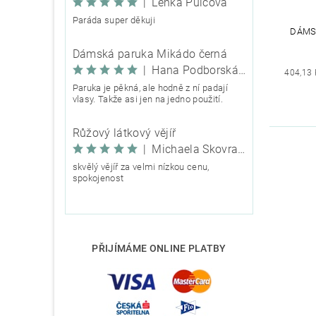
|
Lenka Pulcová
Paráda super děkuji
DÁMS
Dámská paruka Mikádo černá
|
Hana Podborská TRIXIE
404,13 
Paruka je pěkná, ale hodně z ní padají
vlasy. Takže asi jen na jedno použití.
Růžový látkový vějíř
|
Michaela Škovranová
skvělý vějíř za velmi nízkou cenu,
spokojenost
PŘIJÍMÁME ONLINE PLATBY