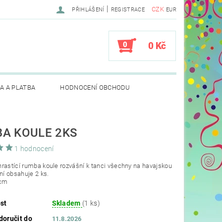
|
CZK
PŘIHLÁŠENÍ
REGISTRACE
EUR
0
0 Kč
A A PLATBA
HODNOCENÍ OBCHODU
A KOULE 2KS
1 hodnocení
rastící rumba koule rozvášní k tanci všechny na havajskou
ení obsahuje 2 ks.
 cm
st
Skladem
(1 ks)
oručit do
11.8.2026