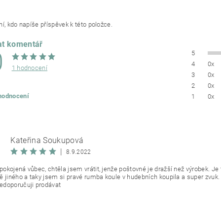
í, kdo napíše příspěvek k této položce.
at komentář
0
5
4
0x
1 hodnocení
3
0x
2
0x
 hodnocení
1
0x
Kateřina Soukupová
|
8.9.2022
okojená vůbec, chtěla jsem vrátit, jenže poštovné je dražší než výrobek. Je
ě jiného a taky jsem si pravé rumba koule v hudebních koupila a super zvuk. 
doporučuji prodávat