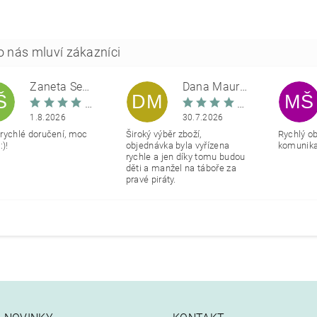
Žaneta Šemberová
Dana Maurerová
Š
DM
MŠ
1.8.2026
30.7.2026
rychlé doručení, moc
Široký výběr zboží,
Rychlý o
:)!
objednávka byla vyřízena
komunikac
rychle a jen díky tomu budou
děti a manžel na táboře za
pravé piráty.