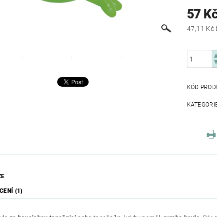
57 K
KÓD PROD
KATEGORI
ZE
ENÍ (1)