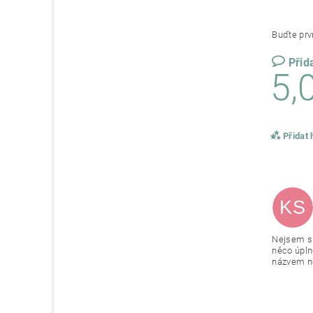
Buďte prvn
Přid
5,
Přidat
KS
Nejsem sp
něco úpln
názvem ne