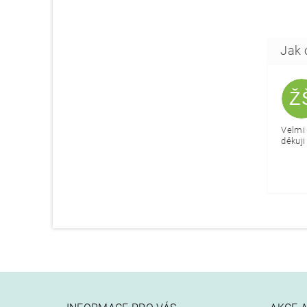
Ž
Velmi 
děkuji 