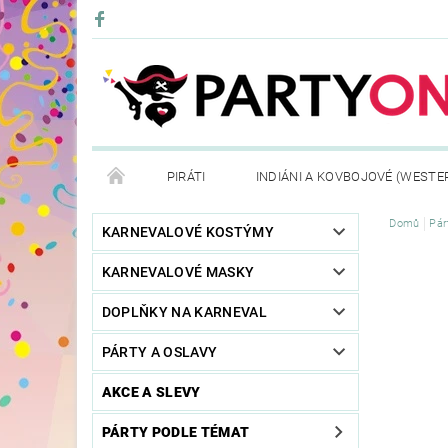
PIRÁTI
INDIÁNI A KOVBOJOVÉ (WESTE
Domů
Pár
KONTAKTY
OBCHODNÍ PODMÍNKY
VRÁ
KARNEVALOVÉ KOSTÝMY
KARNEVALOVÉ MASKY
DOPLŇKY NA KARNEVAL
PÁRTY A OSLAVY
AKCE A SLEVY
PÁRTY PODLE TÉMAT