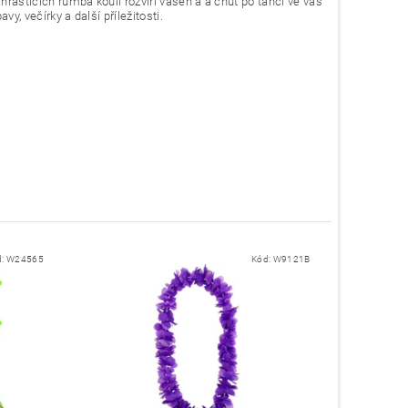
chrastících rumba koulí rozvíří vášeň a a chuť po tanci ve vás
vy, večírky a další příležitosti.
d:
W24565
Kód:
W9121B