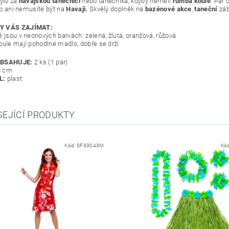
bylo za
havajskou tanečnici
nebo tanečníka, kdyby neměli
rumba
koule
. Pár 
 to ani nemusíte být na
Havaji.
Skvělý doplněk na
bazénové
akce
,
taneční
zába
Y VÁS ZAJÍMAT:
é jsou v neonových barvách: zelená, žlutá, oranžová, růžová
oule mají pohodlné madlo, dobře se drží
OBSAHUJE:
2 ks (1 pár)
8 cm
L:
plast
SEJÍCÍ PRODUKTY
Kód:
SF33043M
Kó