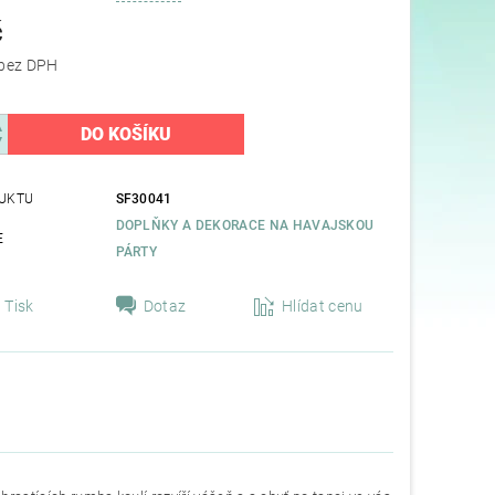
č
47,11 Kč bez DPH
UKTU
SF30041
DOPLŇKY A DEKORACE NA HAVAJSKOU
E
PÁRTY
Tisk
Dotaz
Hlídat cenu