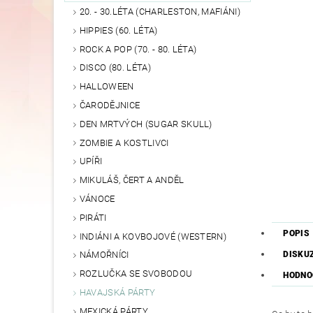
20. - 30.LÉTA (CHARLESTON, MAFIÁNI)
HIPPIES (60. LÉTA)
ROCK A POP (70. - 80. LÉTA)
DISCO (80. LÉTA)
HALLOWEEN
ČARODĚJNICE
DEN MRTVÝCH (SUGAR SKULL)
ZOMBIE A KOSTLIVCI
UPÍŘI
MIKULÁŠ, ČERT A ANDĚL
VÁNOCE
PIRÁTI
POPIS
INDIÁNI A KOVBOJOVÉ (WESTERN)
DISKU
NÁMOŘNÍCI
ROZLUČKA SE SVOBODOU
HODNOC
HAVAJSKÁ PÁRTY
MEXICKÁ PÁRTY