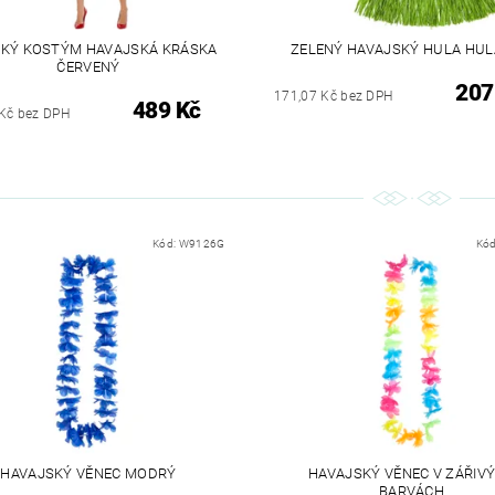
KÝ KOSTÝM HAVAJSKÁ KRÁSKA
ZELENÝ HAVAJSKÝ HULA HUL
ČERVENÝ
207
171,07 Kč bez DPH
489 Kč
Kč bez DPH
Kód:
W9126G
Kó
HAVAJSKÝ VĚNEC MODRÝ
HAVAJSKÝ VĚNEC V ZÁŘIV
BARVÁCH