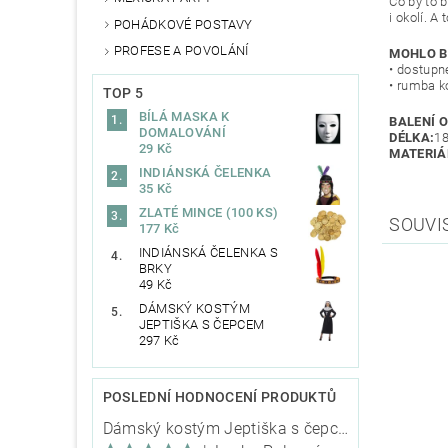
Co by to 
i okolí. A
POHÁDKOVÉ POSTAVY
PROFESE A POVOLÁNÍ
MOHLO B
• dostupn
• rumba k
TOP 5
BÍLÁ MASKA K
BALENÍ 
DOMALOVÁNÍ
DÉLKA:
1
29 Kč
MATERIÁ
INDIÁNSKÁ ČELENKA
35 Kč
ZLATÉ MINCE (100 KS)
SOUVI
177 Kč
INDIÁNSKÁ ČELENKA S
BRKY
49 Kč
DÁMSKÝ KOSTÝM
JEPTIŠKA S ČEPCEM
297 Kč
POSLEDNÍ HODNOCENÍ PRODUKTŮ
Dámský kostým Jeptiška s čepcem