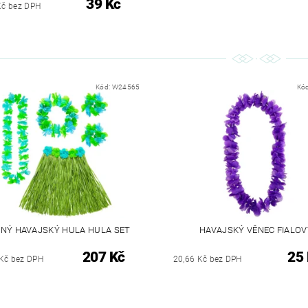
39 Kč
Kč bez DPH
Kód:
W24565
Kó
ENÝ HAVAJSKÝ HULA HULA SET
HAVAJSKÝ VĚNEC FIALOV
207 Kč
25
Kč bez DPH
20,66 Kč bez DPH