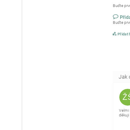
Buďte prvn
Přid
Buďte prvn
Přidat
Ž
Velmi 
děkuji 