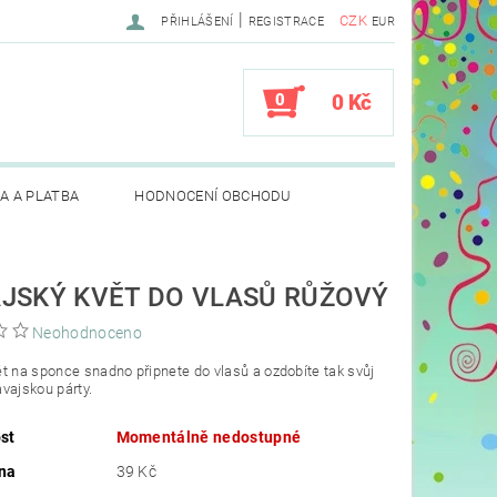
|
CZK
PŘIHLÁŠENÍ
REGISTRACE
EUR
0
0 Kč
A A PLATBA
HODNOCENÍ OBCHODU
JSKÝ KVĚT DO VLASŮ RŮŽOVÝ
Neohodnoceno
t na sponce snadno připnete do vlasů a ozdobíte tak svůj
vajskou párty.
st
Momentálně nedostupné
na
39 Kč