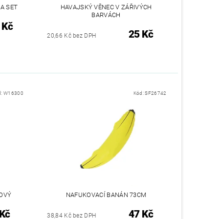
A SET
HAVAJSKÝ VĚNEC V ZÁŘIVÝCH
BARVÁCH
 Kč
25 Kč
20,66 Kč bez DPH
d:
W16300
Kód:
SF26742
ŽOVÝ
NAFUKOVACÍ BANÁN 73CM
 Kč
47 Kč
38,84 Kč bez DPH