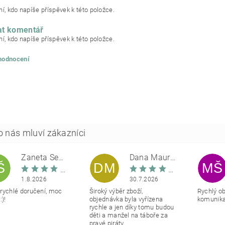
í, kdo napíše příspěvek k této položce.
at komentář
í, kdo napíše příspěvek k této položce.
 hodnocení
Žaneta Šemberová
Dana Maurerová
Š
DM
MŠ
1.8.2026
30.7.2026
rychlé doručení, moc
Široký výběr zboží,
Rychlý o
:)!
objednávka byla vyřízena
komunikac
rychle a jen díky tomu budou
děti a manžel na táboře za
pravé piráty.