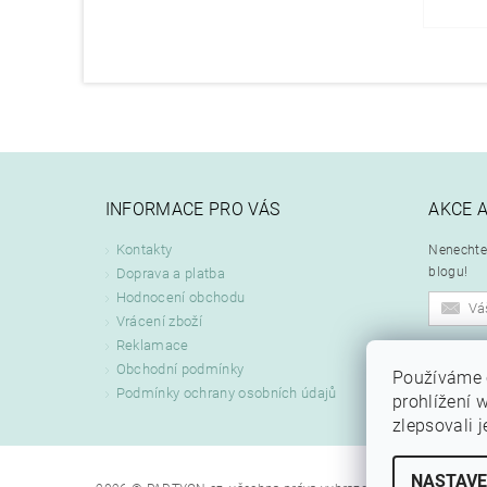
INFORMACE PRO VÁS
AKCE 
Kontakty
Nenechte 
blogu!
Doprava a platba
Hodnocení obchodu
Vrácení zboží
Reklamace
Odeslán
Obchodní podmínky
Používáme 
zpracová
Podmínky ochrany osobních údajů
prohlížení 
zlepsovali 
NASTAVE