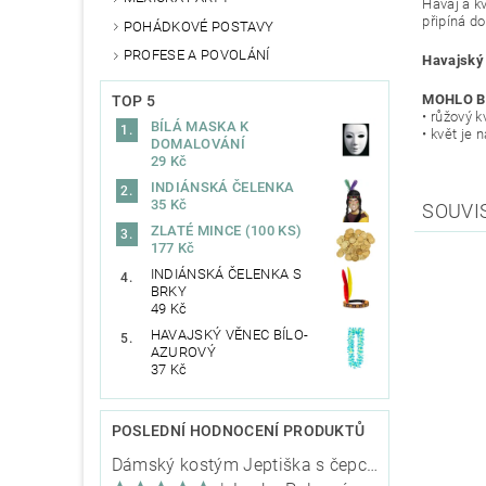
Havaj a k
připíná d
POHÁDKOVÉ POSTAVY
PROFESE A POVOLÁNÍ
Havajský
MOHLO B
TOP 5
• růžový k
BÍLÁ MASKA K
• květ je 
DOMALOVÁNÍ
29 Kč
INDIÁNSKÁ ČELENKA
35 Kč
SOUVI
ZLATÉ MINCE (100 KS)
177 Kč
INDIÁNSKÁ ČELENKA S
BRKY
49 Kč
HAVAJSKÝ VĚNEC BÍLO-
AZUROVÝ
37 Kč
POSLEDNÍ HODNOCENÍ PRODUKTŮ
Dámský kostým Jeptiška s čepcem