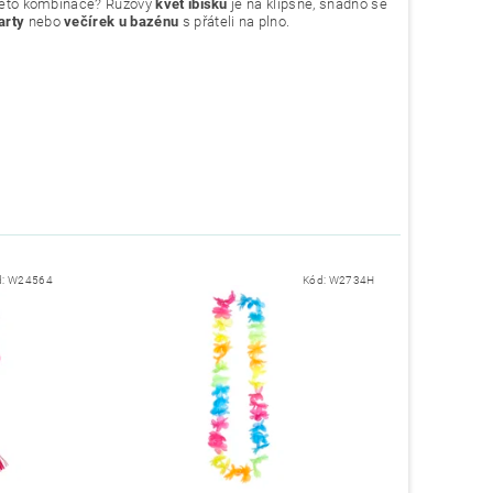
z této kombinace? Růžový
květ ibišku
je na klipsně, snadno se
party
nebo
večírek u bazénu
s přáteli na plno.
d:
W24564
Kód:
W2734H