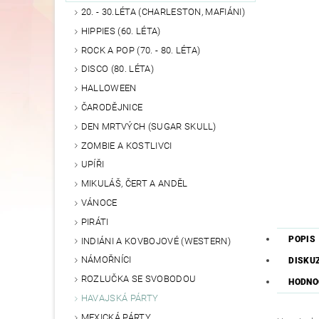
20. - 30.LÉTA (CHARLESTON, MAFIÁNI)
HIPPIES (60. LÉTA)
ROCK A POP (70. - 80. LÉTA)
DISCO (80. LÉTA)
HALLOWEEN
ČARODĚJNICE
DEN MRTVÝCH (SUGAR SKULL)
ZOMBIE A KOSTLIVCI
UPÍŘI
MIKULÁŠ, ČERT A ANDĚL
VÁNOCE
PIRÁTI
POPIS
INDIÁNI A KOVBOJOVÉ (WESTERN)
NÁMOŘNÍCI
DISKU
ROZLUČKA SE SVOBODOU
HODNO
HAVAJSKÁ PÁRTY
MEXICKÁ PÁRTY