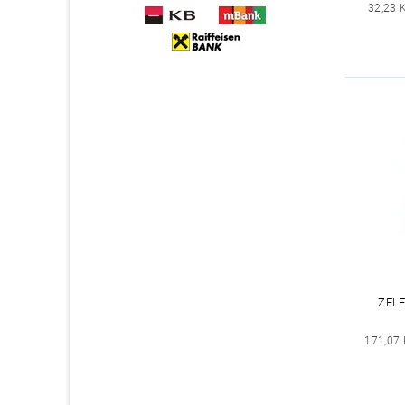
32,23 
ZEL
171,07 