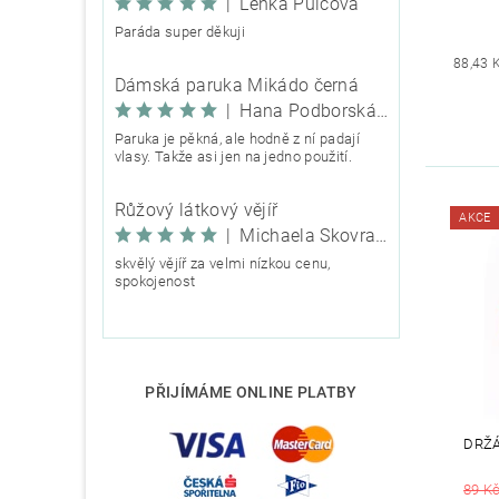
|
Lenka Pulcová
Paráda super děkuji
88,43 
Dámská paruka Mikádo černá
|
Hana Podborská TRIXIE
Paruka je pěkná, ale hodně z ní padají
vlasy. Takže asi jen na jedno použití.
Růžový látkový vějíř
AKCE
|
Michaela Škovranová
skvělý vějíř za velmi nízkou cenu,
spokojenost
PŘIJÍMÁME ONLINE PLATBY
DRŽ
89 K