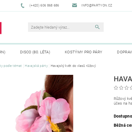
(+420) 606 868 686
INFO@PARTYON.CZ
RN)
DISCO (80. LÉTA)
KOSTÝMY PRO PÁRY
DOPRAV
ty podle témat
Havajská párty
Havajský květ do vlasů růžový
CENÍ ZBOŽÍ
REKLAMACE
HAVA
Růžový kvě
účes na ha
Dostupno
Běžná ce