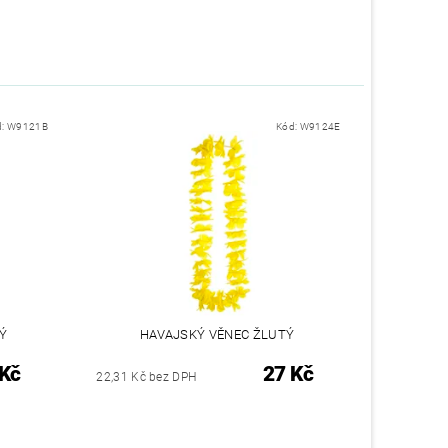
d:
W9121B
Kód:
W9124E
Ý
HAVAJSKÝ VĚNEC ŽLUTÝ
 Kč
27 Kč
22,31 Kč bez DPH