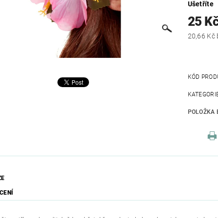
Ušetříte
25 K
KÓD PROD
KATEGORI
POLOŽKA 
ZE
CENÍ