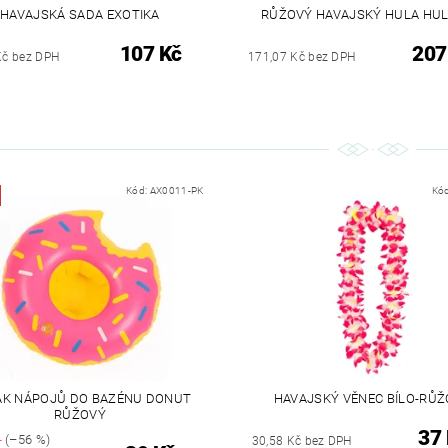
HAVAJSKÁ SADA EXOTIKA
RŮŽOVÝ HAVAJSKÝ HULA HUL
107 Kč
207
Kč bez DPH
171,07 Kč bez DPH
Kód:
AX0011-PK
Kó
ÁK NÁPOJŮ DO BAZÉNU DONUT
HAVAJSKÝ VĚNEC BÍLO-RŮ
RŮŽOVÝ
37
č
(–56 %)
30,58 Kč bez DPH