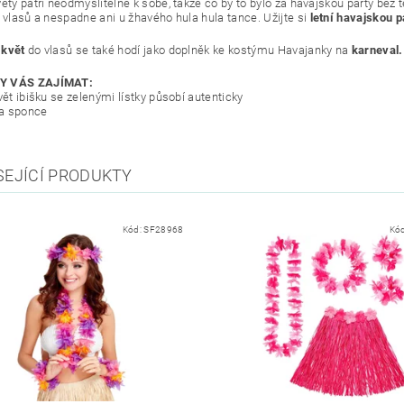
věty patří neodmyslitelně k sobě, takže co by to bylo za havajskou party be
o vlasů a nespadne ani u žhavého hula hula tance. Užijte si
letní havajskou 
 květ
do vlasů se také hodí jako doplněk ke kostýmu Havajanky na
karneval.
Y VÁS ZAJÍMAT:
vět ibišku se zelenými lístky působí autenticky
na sponce
SEJÍCÍ PRODUKTY
Kód:
SF28968
Kó