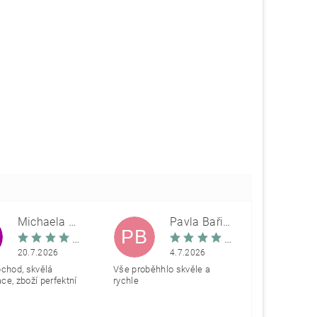
Michaela Škovranová
Pavla Bařinová
PB
20.7.2026
4.7.2026
bchod, skvělá
Vše proběhhlo skvěle a
e, zboží perfektní
rychle