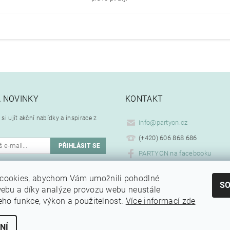
A NOVINKY
KONTAKT
si ujít akční nabídky a inspirace z
info
@
partyon.cz
(+420) 606 868 686
PARTYON na facebooku
ím emailu souhlasíte se
cookies, abychom Vám umožnili pohodlné
.
ním osobních údajů
S
webu a díky analýze provozu webu neustále
jeho funkce, výkon a použitelnost.
Více informací zde
NÍ