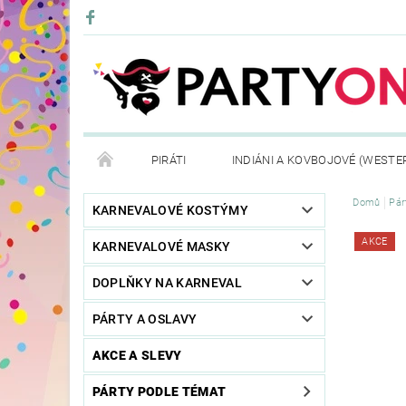
PIRÁTI
INDIÁNI A KOVBOJOVÉ (WESTE
Domů
Pár
KONTAKTY
OBCHODNÍ PODMÍNKY
VRÁ
KARNEVALOVÉ KOSTÝMY
AKCE
KARNEVALOVÉ MASKY
DOPLŇKY NA KARNEVAL
PÁRTY A OSLAVY
AKCE A SLEVY
PÁRTY PODLE TÉMAT