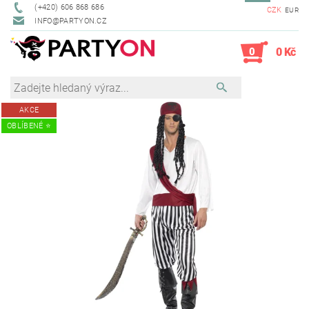
(+420) 606 868 686
CZK
EUR
INFO@PARTYON.CZ
0
0 Kč
AKCE
OBLÍBENÉ ⭐️