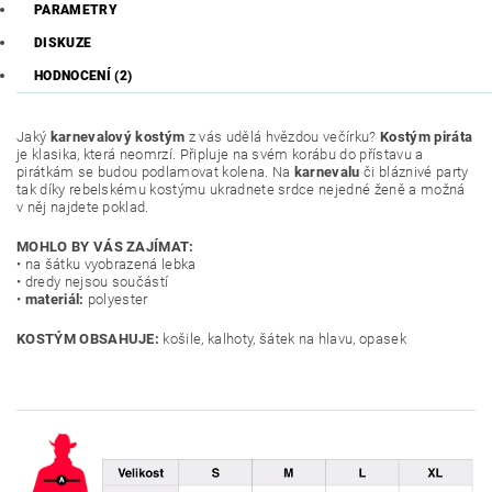
PARAMETRY
DISKUZE
HODNOCENÍ (2)
Jaký
karnevalový kostým
z vás udělá hvězdou večírku?
Kostým piráta
je klasika, která neomrzí. Připluje na svém korábu do přístavu a
pirátkám se budou podlamovat kolena. Na
karnevalu
či bláznivé party
tak díky rebelskému kostýmu
ukradnete srdce nejedné ženě a možná
v něj najdete poklad.
MOHLO BY VÁS ZAJÍMAT:
• na šátku vyobrazená lebka
• dredy nejsou součástí
•
materiál:
polyester
KOSTÝM OBSAHUJE:
košile, kalhoty, šátek na hlavu, opasek