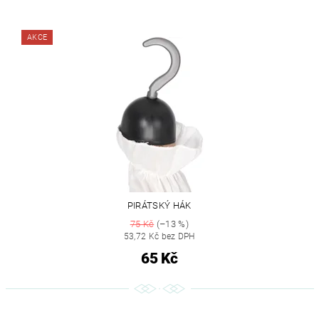
AKCE
PIRÁTSKÝ HÁK
75 Kč
(–13 %)
53,72 Kč bez DPH
65 Kč