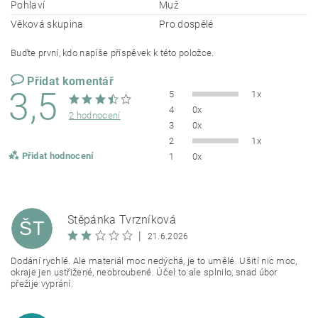
Pohlaví
Muž
Věková skupina
Pro dospělé
Buďte první, kdo napíše příspěvek k této položce.
Přidat komentář
3,5
5
1x
4
0x
2 hodnocení
3
0x
2
1x
Přidat hodnocení
1
0x
Štěpánka Tvrzníková
ŠT
|
21.6.2026
Dodání rychlé. Ale materiál moc nedýchá, je to umělé. Ušití nic moc,
okraje jen ustřižené, neobroubené. Účel to ale splnilo, snad úbor
přežije vyprání.