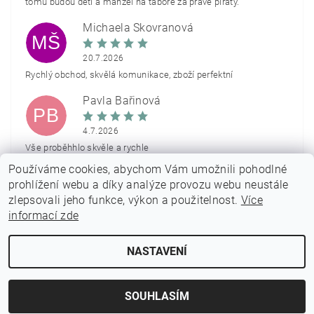
tomu budou děti a manžel na táboře za pravé piráty.
Michaela Škovranová
MŠ
20.7.2026
Rychlý obchod, skvělá komunikace, zboží perfektní
Pavla Bařinová
PB
4.7.2026
Vše proběhhlo skvěle a rychle
Používáme cookies, abychom Vám umožnili pohodlné
Zobrazit další hodnocení
prohlížení webu a díky analýze provozu webu neustále
zlepsovali jeho funkce, výkon a použitelnost.
Více
informací zde
NASTAVENÍ
2026 © PARTYON.cz, všechna práva vyhrazena
Vytvořil Shoptet
SOUHLASÍM