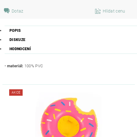
Dotaz
Hlídat cenu
POPIS
DISKUZE
HODNOCENÍ
•
materiál:
100% PVC
AKCE