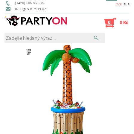
(+420) 606 868 686
CZK
EUR
INFO@PARTYON.CZ
0
0 Kč