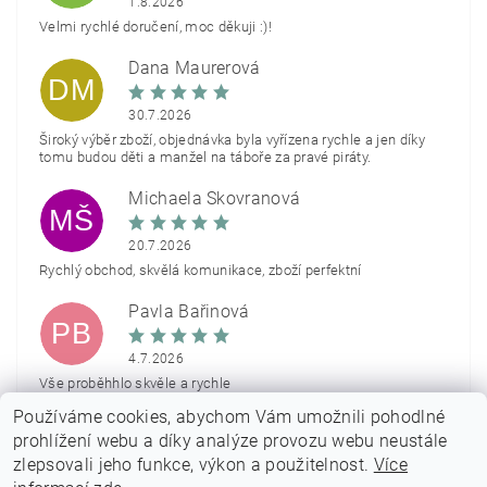
1.8.2026
Velmi rychlé doručení, moc děkuji :)!
Dana Maurerová
DM
30.7.2026
Široký výběr zboží, objednávka byla vyřízena rychle a jen díky
tomu budou děti a manžel na táboře za pravé piráty.
Michaela Škovranová
MŠ
20.7.2026
Rychlý obchod, skvělá komunikace, zboží perfektní
Pavla Bařinová
PB
4.7.2026
Vše proběhhlo skvěle a rychle
Používáme cookies, abychom Vám umožnili pohodlné
Zobrazit další hodnocení
prohlížení webu a díky analýze provozu webu neustále
zlepsovali jeho funkce, výkon a použitelnost.
Více