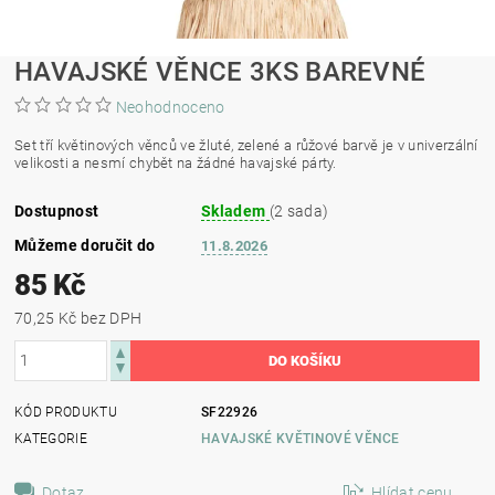
HAVAJSKÉ VĚNCE 3KS BAREVNÉ
Neohodnoceno
Set tří květinových věnců ve žluté, zelené a růžové barvě je v univerzální
velikosti a nesmí chybět na žádné havajské párty.
Dostupnost
Skladem
(2 sada)
Můžeme doručit do
11.8.2026
85 Kč
70,25 Kč bez DPH
KÓD PRODUKTU
SF22926
KATEGORIE
HAVAJSKÉ KVĚTINOVÉ VĚNCE
Dotaz
Hlídat cenu