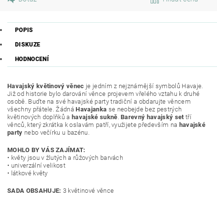
POPIS
DISKUZE
HODNOCENÍ
Havajský květinový věnec
je jedním z nejznámější symbolů Havaje.
Již od historie bylo darování věnce projevem vřelého vztahu k druhé
osobě. Buďte na své havajské party tradiční a obdarujte věncem
všechny přátele. Žádná
Havajanka
se neobejde bez pestrých
květinových doplňků a
havajské sukně
.
Barevný havajský set
tří
věnců, který zkrátka k oslavám patří, využijete
především na
havajské
party
nebo večírku u bazénu.
MOHLO BY VÁS ZAJÍMAT:
• květy jsou v žlutých a růžových barvách
• univerzální velikost
• látkové květy
SADA OBSAHUJE:
3 květinové věnce