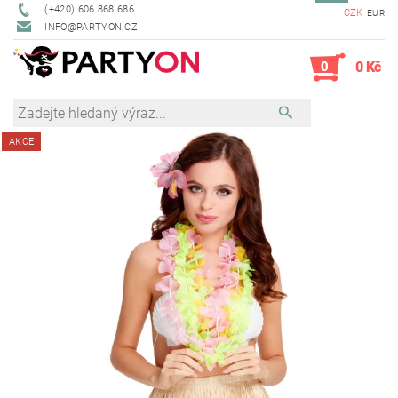
(+420) 606 868 686
CZK
EUR
INFO@PARTYON.CZ
0
0 Kč
AKCE