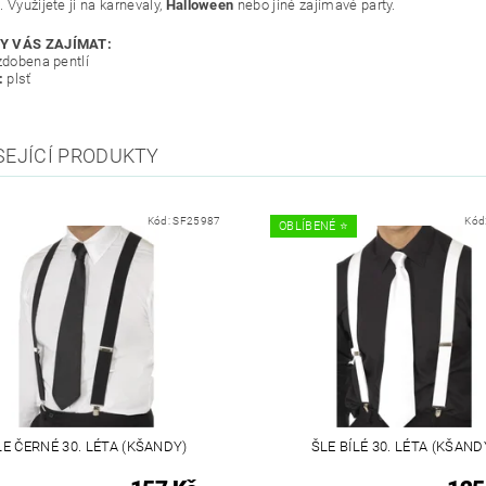
 Využijete ji na karnevaly,
Halloween
nebo jiné zajímavé party.
Y VÁS ZAJÍMAT:
 zdobena pentlí
:
plsť
SEJÍCÍ PRODUKTY
Kód:
SF25987
Kód
OBLÍBENÉ ⭐️
LE ČERNÉ 30. LÉTA (KŠANDY)
ŠLE BÍLÉ 30. LÉTA (KŠAND