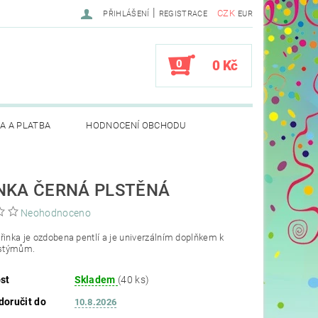
|
CZK
PŘIHLÁŠENÍ
REGISTRACE
EUR
0
0 Kč
A A PLATBA
HODNOCENÍ OBCHODU
NKA ČERNÁ PLSTĚNÁ
Neohodnoceno
řinka je ozdobena pentlí a je univerzálním doplňkem k
stýmům.
st
Skladem
(40 ks)
oručit do
10.8.2026