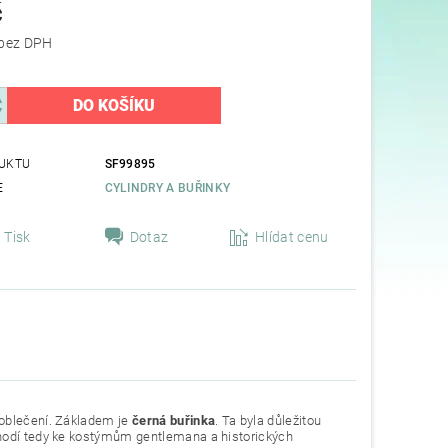
č
81,82 Kč bez DPH
UKTU
SF99895
E
CYLINDRY A BUŘINKY
Tisk
Dotaz
Hlídat cenu
 oblečení. Základem je
černá buřinka
. Ta byla důležitou
 hodí tedy ke kostýmům gentlemana a historických