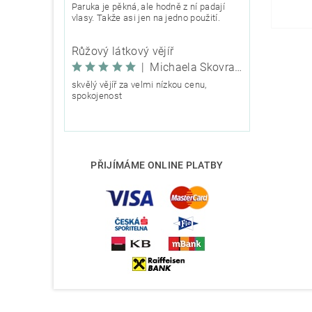
Paruka je pěkná, ale hodně z ní padají
vlasy. Takže asi jen na jedno použití.
Růžový látkový vějíř
|
Michaela Škovranová
skvělý vějíř za velmi nízkou cenu,
spokojenost
PŘIJÍMÁME ONLINE PLATBY