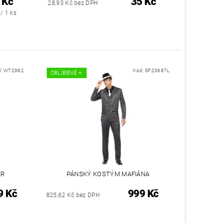
 Kč
35 Kč
28,93 Kč bez DPH
/ 1 ks
d:
W72982
Kód:
SF23687L
OBLÍBENÉ ⭐️
ER
PÁNSKÝ KOSTÝM MAFIÁNA
9 Kč
999 Kč
825,62 Kč bez DPH