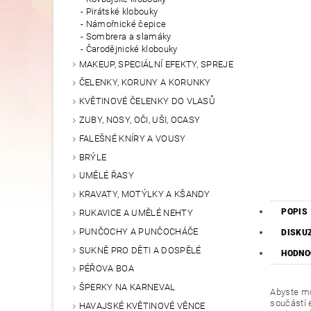
Pirátské klobouky
Námořnické čepice
Sombrera a slamáky
Čarodějnické klobouky
MAKEUP, SPECIÁLNÍ EFEKTY, SPREJE
ČELENKY, KORUNY A KORUNKY
KVĚTINOVÉ ČELENKY DO VLASŮ
ZUBY, NOSY, OČI, UŠI, OCASY
FALEŠNÉ KNÍRY A VOUSY
BRÝLE
UMĚLÉ ŘASY
KRAVATY, MOTÝLKY A KŠANDY
POPIS
RUKAVICE A UMĚLÉ NEHTY
PUNČOCHY A PUNČOCHÁČE
DISKU
SUKNĚ PRO DĚTI A DOSPĚLÉ
HODNO
PÉŘOVA BOA
ŠPERKY NA KARNEVAL
Abyste mo
součástí 
HAVAJSKÉ KVĚTINOVÉ VĚNCE