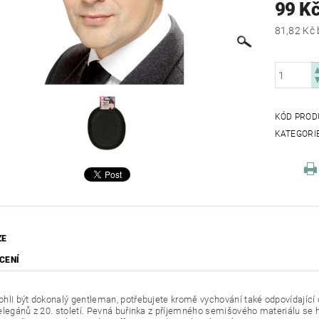
99 K
KÓD PROD
KATEGORI
ZE
CENÍ
hli být dokonalý gentleman, potřebujete kromě vychování také odpovídající
elegánů z 20. století. Pevná buřinka z příjemného semišového materiálu se