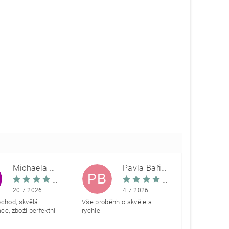
Michaela Škovranová
Pavla Bařinová
PB
20.7.2026
4.7.2026
bchod, skvělá
Vše proběhhlo skvěle a
e, zboží perfektní
rychle