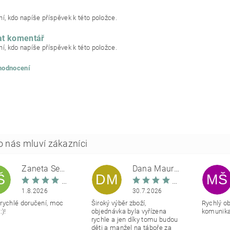
í, kdo napíše příspěvek k této položce.
at komentář
í, kdo napíše příspěvek k této položce.
 hodnocení
Žaneta Šemberová
Dana Maurerová
Š
DM
MŠ
1.8.2026
30.7.2026
rychlé doručení, moc
Široký výběr zboží,
Rychlý o
:)!
objednávka byla vyřízena
komunikac
rychle a jen díky tomu budou
děti a manžel na táboře za