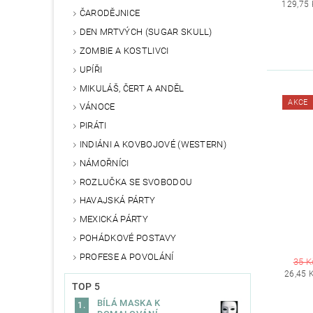
129,75 
ČARODĚJNICE
DEN MRTVÝCH (SUGAR SKULL)
ZOMBIE A KOSTLIVCI
UPÍŘI
MIKULÁŠ, ČERT A ANDĚL
AKCE
VÁNOCE
PIRÁTI
INDIÁNI A KOVBOJOVÉ (WESTERN)
NÁMOŘNÍCI
ROZLUČKA SE SVOBODOU
HAVAJSKÁ PÁRTY
MEXICKÁ PÁRTY
POHÁDKOVÉ POSTAVY
PROFESE A POVOLÁNÍ
35 K
26,45 
TOP 5
BÍLÁ MASKA K