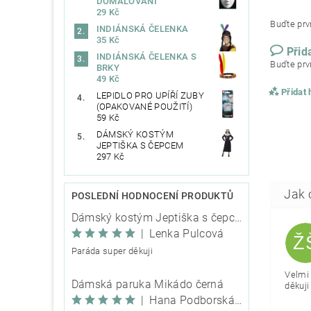
DOMALOVÁNÍ
29 Kč
Buďte prvn
INDIÁNSKÁ ČELENKA
35 Kč
Přid
INDIÁNSKÁ ČELENKA S
Buďte prvn
BRKY
49 Kč
Přidat
LEPIDLO PRO UPÍŘÍ ZUBY
(OPAKOVANÉ POUŽITÍ)
59 Kč
DÁMSKÝ KOSTÝM
JEPTIŠKA S ČEPCEM
297 Kč
POSLEDNÍ HODNOCENÍ PRODUKTŮ
Dámský kostým Jeptiška s čepcem
|
Lenka Pulcová
Ž
Paráda super děkuji
Velmi 
Dámská paruka Mikádo černá
děkuji 
|
Hana Podborská TRIXIE