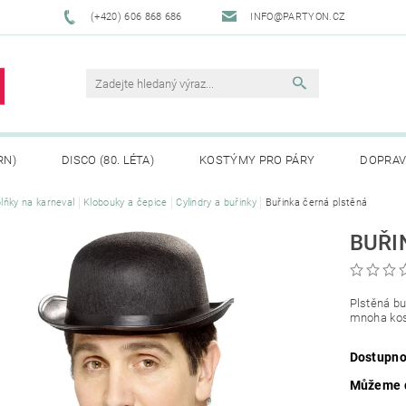
(+420) 606 868 686
INFO@PARTYON.CZ
RN)
DISCO (80. LÉTA)
KOSTÝMY PRO PÁRY
DOPRAV
lňky na karneval
Klobouky a čepice
Cylindry a buřinky
Buřinka černá plstěná
CENÍ ZBOŽÍ
REKLAMACE
BUŘI
Plstěná bu
mnoha ko
Dostupno
Můžeme d