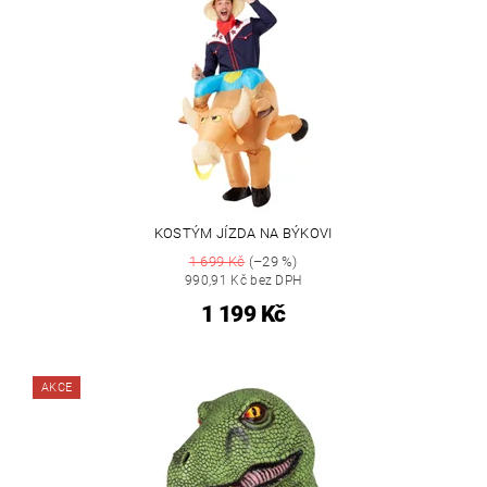
KOSTÝM JÍZDA NA BÝKOVI
1 699 Kč
(–29 %)
990,91 Kč bez DPH
1 199 Kč
AKCE