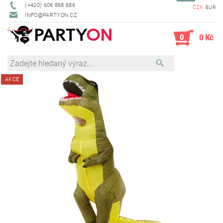
(+420) 606 868 686
CZK
EUR
INFO@PARTYON.CZ
0
0 Kč
AKCE