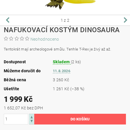
1
z 2
NAFUKOVACÍ KOSTÝM DINOSAURA
Neohodnoceno
Tentokrát mají archeologové smůlu. Tenhle T-Rex je živý až až.
Dostupnost
Skladem
(2 ks)
Můžeme doručit do
11.8.2026
Běžná cena
3 260 Kč
Ušetříte
1 261 Kč
(–38 %)
1 999 Kč
1 652,07 Kč bez DPH