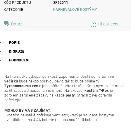
KÓD PRODUKTU
SF62011
KATEGORIE
KARNEVALOVÉ KOSTÝMY
Dotaz
Hlídat cenu
POPIS
DISKUZE
HODNOCENÍ
Na hromádku vykopaných kostí zapomeňte. Jestli se na tomhle
večírku
bude někdo opravdu bavit, tak to bude oblíbený
T
yrannosaurus rex
a jeho přátelé. Však také s kým jiným byste mohli
zažít zábavu dinosauřích rozměrů. Nafukovací
kostým T-Rex
je
zdrojem zaručené zábavy na každé
párty
. Strach z něj opravdu
nečekejte.
MOHLO BY VÁS ZAJÍMAT:
• kostým neustálé dofukuje ventilátor, který je součástí kostýmu
• ventilátor je na 4 AA baterie (nejsou součástí balení)