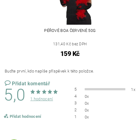
PÉŘOVÉ BOA ČERVENÉ 50G
131,40 Kč bez DPH
159 Kč
Buďte první, kdo napíše příspěvek k této položce.
Přidat komentář
5,0
5
1x
4
0x
1 hodnocení
3
0x
2
0x
Přidat hodnocení
1
0x