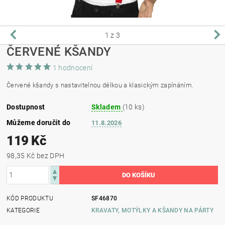
1
z 3
ČERVENÉ KŠANDY
1 hodnocení
Červené kšandy s nastavitelnou délkou a klasickým zapínáním.
Dostupnost
Skladem
(10 ks)
Můžeme doručit do
11.8.2026
119 Kč
98,35 Kč bez DPH
KÓD PRODUKTU
SF46870
KATEGORIE
KRAVATY, MOTÝLKY A KŠANDY NA PÁRTY