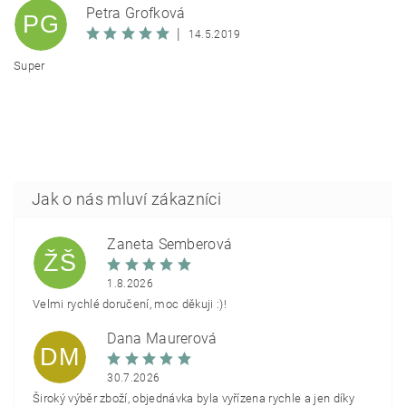
Petra Grofková
PG
|
14.5.2019
Super
Žaneta Šemberová
ŽŠ
1.8.2026
Velmi rychlé doručení, moc děkuji :)!
Dana Maurerová
DM
30.7.2026
Široký výběr zboží, objednávka byla vyřízena rychle a jen díky