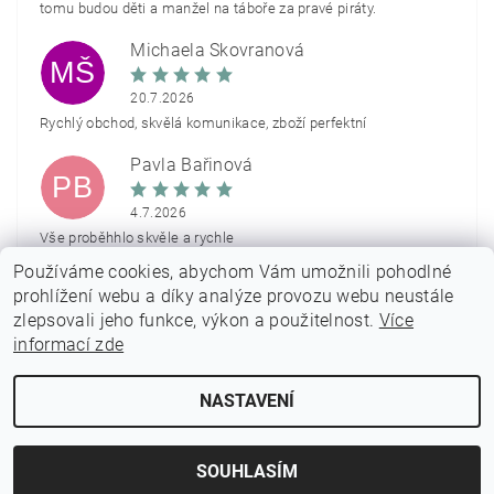
tomu budou děti a manžel na táboře za pravé piráty.
Michaela Škovranová
MŠ
20.7.2026
Rychlý obchod, skvělá komunikace, zboží perfektní
Pavla Bařinová
PB
4.7.2026
Vše proběhhlo skvěle a rychle
Používáme cookies, abychom Vám umožnili pohodlné
Zobrazit další hodnocení
prohlížení webu a díky analýze provozu webu neustále
zlepsovali jeho funkce, výkon a použitelnost.
Více
informací zde
NASTAVENÍ
2026 © PARTYON.cz, všechna práva vyhrazena
Vytvořil Shoptet
SOUHLASÍM