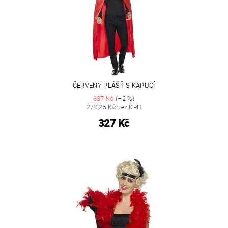
ČERVENÝ PLÁŠŤ S KAPUCÍ
337 Kč
(–2 %)
270,25 Kč bez DPH
327 Kč