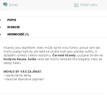
Dotaz
Hlídat cenu
POPIS
DISKUZE
HODNOCENÍ (1)
Kšandy jsou doplňkem, který může splnit svou funkci, pokud vám tak
trochu padají kalhoty, ale také se skvěle hodí jako ozdoba outfitu, či
doladění vzhledu celého kostýmu.
Červené kšandy
využijete skvěle ke
kostýmu klauna
,
šaška
nebo tak trochu netradičního elegána, který se
nebojí barev.
MOHLO BY VÁS ZAJÍMAT:
• nastavitelná délka
• klasické kšandové zapínání