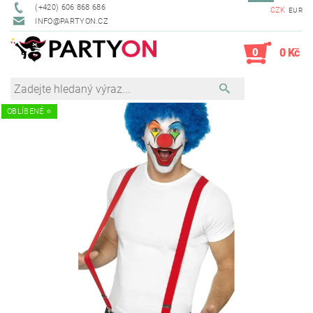
(+420) 606 868 686
CZK
EUR
INFO@PARTYON.CZ
0
0 Kč
OBLÍBENÉ ⭐️