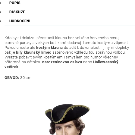
POPIS
DISKUZE
HODNOCENÍ
Kdo by si dokázal představit klauna bez velkého červeného nosu,
barevné paruky a velkých bot, které dodávají tomuto kostýmu vtipnost.
Pokud chcete ale
kostým klauna
doladit k dokonalosti i jinými doplňky,
pak je
bílý klaunský límec
saténového vzhledu tou správnou volbou.
Vyrazte pobavit svým kostýmem i smyslem pro humor všechny
přítomné na dětskou
narozeninovou oslavu
nebo
Halloweenský
večírek
.
OBVOD:
30 cm