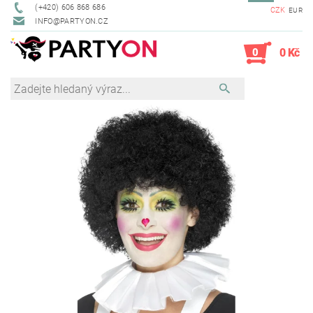
(+420) 606 868 686
CZK
EUR
INFO@PARTYON.CZ
0
0 Kč