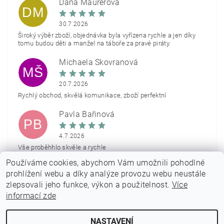
Dana Maurerová
DM
30.7.2026
Široký výběr zboží, objednávka byla vyřízena rychle a jen díky
tomu budou děti a manžel na táboře za pravé piráty.
Michaela Škovranová
MŠ
20.7.2026
Rychlý obchod, skvělá komunikace, zboží perfektní
Pavla Bařinová
PB
4.7.2026
Vše proběhhlo skvěle a rychle
Používáme cookies, abychom Vám umožnili pohodlné
Zobrazit další hodnocení
prohlížení webu a díky analýze provozu webu neustále
zlepsovali jeho funkce, výkon a použitelnost.
Více
informací zde
NASTAVENÍ