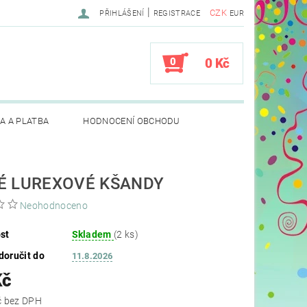
|
CZK
PŘIHLÁŠENÍ
REGISTRACE
EUR
0
0 Kč
A A PLATBA
HODNOCENÍ OBCHODU
É LUREXOVÉ KŠANDY
Neohodnoceno
st
Skladem
(2 ks)
oručit do
11.8.2026
Kč
128,10 Kč bez DPH