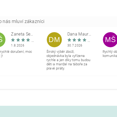
Žaneta Šemberová
Dana Maurerová
Š
DM
MŠ
1.8.2026
30.7.2026
rychlé doručení, moc
Široký výběr zboží,
Rychlý o
:)!
objednávka byla vyřízena
komunikac
rychle a jen díky tomu budou
děti a manžel na táboře za
pravé piráty.