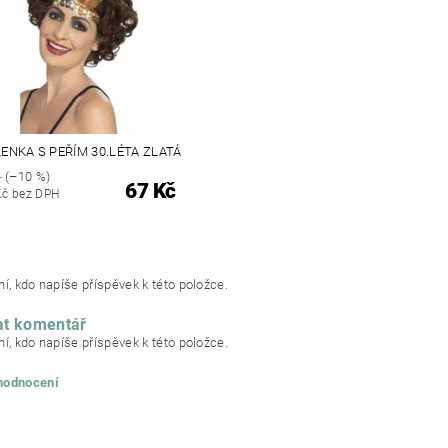
ENKA S PEŘÍM 30.LÉTA ZLATÁ
č
(–10 %)
67 Kč
Kč bez DPH
í, kdo napíše příspěvek k této položce.
at komentář
í, kdo napíše příspěvek k této položce.
 hodnocení