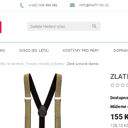
(+420) 606 868 686
INFO@PARTYON.CZ
RN)
DISCO (80. LÉTA)
KOSTÝMY PRO PÁRY
DOPRAV
lňky na karneval
Kravaty, motýlky a kšandy
Zlaté lurexové kšandy
CENÍ ZBOŽÍ
REKLAMACE
ZLAT
Dostupno
Můžeme d
155 