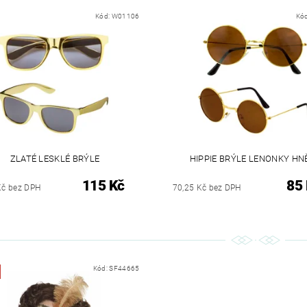
Kód:
W01106
Kó
ZLATÉ LESKLÉ BRÝLE
HIPPIE BRÝLE LENONKY HN
115 Kč
85
Kč bez DPH
70,25 Kč bez DPH
Kód:
SF44665