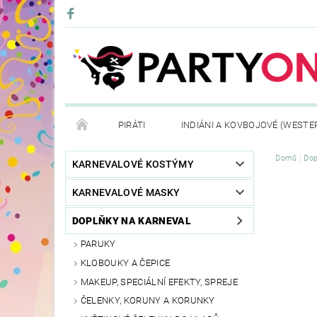
PIRÁTI
INDIÁNI A KOVBOJOVÉ (WESTE
Domů
Dop
KONTAKTY
OBCHODNÍ PODMÍNKY
VRÁ
KARNEVALOVÉ KOSTÝMY
KARNEVALOVÉ MASKY
DOPLŇKY NA KARNEVAL
PARUKY
KLOBOUKY A ČEPICE
MAKEUP, SPECIÁLNÍ EFEKTY, SPREJE
ČELENKY, KORUNY A KORUNKY