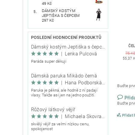
49 Kč
DÁMSKÝ KOSTÝM
JEPTIŠKA S ČEPCEM
297 Kč
POSLEDNÍ HODNOCENÍ PRODUKTŮ
ČEL
Dámský kostým Jeptiška s čepcem
|
Lenka Pulcová
75 K
55,37 
Paráda super děkuji
Dámská paruka Mikádo černá
|
Hana Podborská TRIXIE
Buďte prvn
Paruka je pěkná, ale hodně z ní padají
vlasy. Takže asi jen na jedno použití.
Přid
Buďte prvn
Růžový látkový vějíř
Přidat
|
Michaela Škovranová
skvělý vějíř za velmi nízkou cenu,
spokojenost