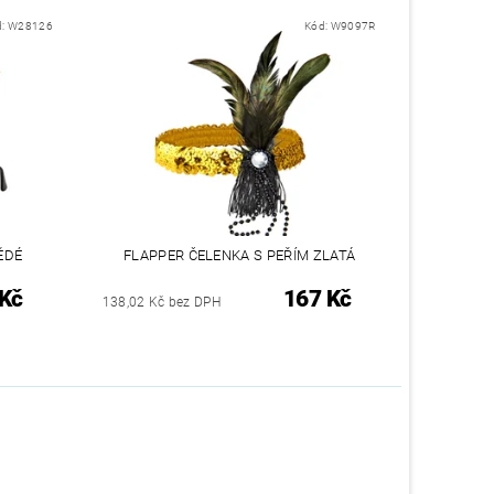
d:
W28126
Kód:
W9097R
ĚDÉ
FLAPPER ČELENKA S PEŘÍM ZLATÁ
 Kč
167 Kč
138,02 Kč bez DPH