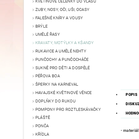
KVĚTINOVÉ ČELENKY DO VLASŮ
ZUBY, NOSY, OČI, UŠI, OCASY
FALEŠNÉ KNÍRY A VOUSY
BRÝLE
UMĚLÉ ŘASY
KRAVATY, MOTÝLKY A KŠANDY
RUKAVICE A UMĚLÉ NEHTY
PUNČOCHY A PUNČOCHÁČE
SUKNĚ PRO DĚTI A DOSPĚLÉ
PÉŘOVA BOA
ŠPERKY NA KARNEVAL
HAVAJSKÉ KVĚTINOVÉ VĚNCE
POPIS
DOPLŇKY DO RUKOU
DISKU
POMPONY PRO ROZTLESKÁVAČKY
HODNO
PLÁŠTĚ
PONČA
•
materiál
KŘÍDLA