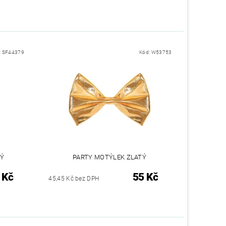
:
SF44379
Kód:
W53753
TÝ
PARTY MOTÝLEK ZLATÝ
 Kč
55 Kč
45,45 Kč bez DPH