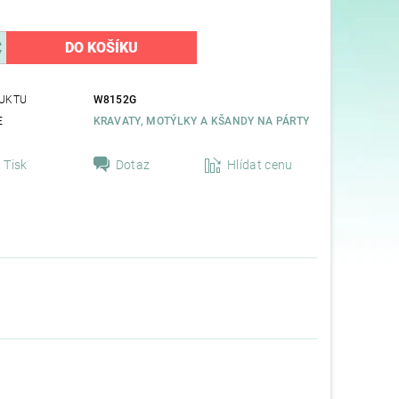
UKTU
W8152G
E
KRAVATY, MOTÝLKY A KŠANDY NA PÁRTY
Tisk
Dotaz
Hlídat cenu