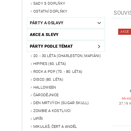
SADY S DOPLŇKY
OSTATNÍ DOPLŇKY
SOUVI
PÁRTY A OSLAVY
AKCE
AKCE A SLEVY
PÁRTY PODLE TÉMAT
20. - 30.LÉTA (CHARLESTON, MAFIÁNI)
HIPPIES (60. LÉTA)
ROCK A POP (70. - 80. LÉTA)
DISCO (80. LÉTA)
HALLOWEEN
ČARODĚJNICE
55 K
DEN MRTVÝCH (SUGAR SKULL)
37,19 
ZOMBIE A KOSTLIVCI
UPÍŘI
MIKULÁŠ, ČERT A ANDĚL