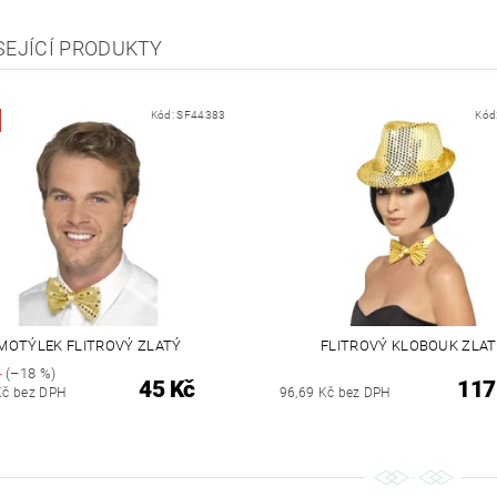
SEJÍCÍ PRODUKTY
Kód:
SF44383
Kód
MOTÝLEK FLITROVÝ ZLATÝ
FLITROVÝ KLOBOUK ZLA
č
(–18 %)
45 Kč
117
Kč bez DPH
96,69 Kč bez DPH