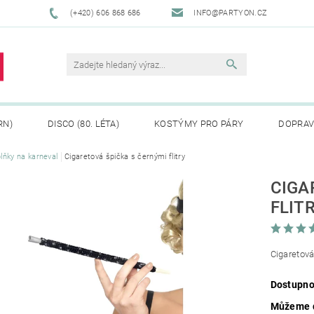
(+420) 606 868 686
INFO@PARTYON.CZ
RN)
DISCO (80. LÉTA)
KOSTÝMY PRO PÁRY
DOPRAV
lňky na karneval
Cigaretová špička s černými flitry
CENÍ ZBOŽÍ
REKLAMACE
CIGA
FLIT
Cigaretová
Dostupno
Můžeme d