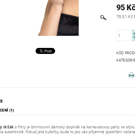
95 K
KÓD PROD
KATEGORI
ZE
ENÍ (1)
ý držák
s flitry je šmrncovní dámský doplněk na karnevalovou párty ve stylu
na autenticitě. Pokud jste kuřačky, bude to pro vás příjemné zpestření večera.