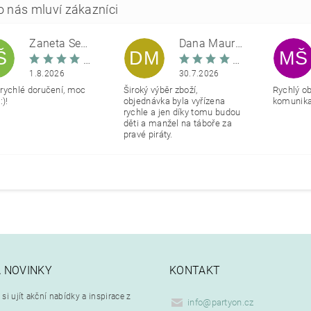
Žaneta Šemberová
Dana Maurerová
Š
DM
MŠ
1.8.2026
30.7.2026
rychlé doručení, moc
Široký výběr zboží,
Rychlý o
:)!
objednávka byla vyřízena
komunikac
rychle a jen díky tomu budou
děti a manžel na táboře za
pravé piráty.
A NOVINKY
KONTAKT
si ujít akční nabídky a inspirace z
info
@
partyon.cz