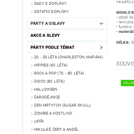
na párty 
SADY S DOPLŇKY
OSTATNÍ DOPLŇKY
MOHLO B
• zdobí čer
• rekvizita
PÁRTY A OSLAVY
• funkční, 
•
materiál
AKCE A SLEVY
DÉLKA:
3
PÁRTY PODLE TÉMAT
20. - 30.LÉTA (CHARLESTON, MAFIÁNI)
SOUVI
HIPPIES (60. LÉTA)
ROCK A POP (70. - 80. LÉTA)
DISCO (80. LÉTA)
OBLÍBE
HALLOWEEN
ČARODĚJNICE
DEN MRTVÝCH (SUGAR SKULL)
ZOMBIE A KOSTLIVCI
UPÍŘI
MIKULÁŠ, ČERT A ANDĚL