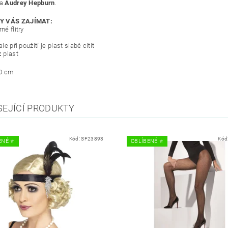
za
Audrey Hepburn
.
Y VÁS ZAJÍMAT:
né flitry
ale při použití je plast slabě cítit
:
plast
0 cm
SEJÍCÍ PRODUKTY
Kód:
SF23893
Kód
NÉ ⭐️
OBLÍBENÉ ⭐️