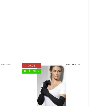
:
SF42794
Kód:
SF9363
AKCE
OBLÍBENÉ ⭐️