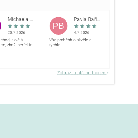
Michaela Škovranová
Pavla Bařinová
PB
20.7.2026
4.7.2026
bchod, skvělá
Vše proběhhlo skvěle a
e, zboží perfektní
rychle
Zobrazit další hodnocení