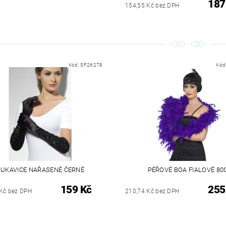
187
154,55 Kč bez DPH
Kód:
SF26278
Kód
RUKAVICE NAŘASENÉ ČERNÉ
PÉŘOVÉ BOA FIALOVÉ 80
159 Kč
255
Kč bez DPH
210,74 Kč bez DPH