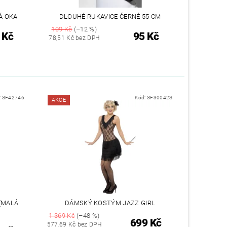
Á OKA
DLOUHÉ RUKAVICE ČERNÉ 55 CM
109 Kč
(–12 %)
 Kč
95 Kč
78,51 Kč bez DPH
:
SF42746
Kód:
SF30042S
AKCE
(MALÁ
DÁMSKÝ KOSTÝM JAZZ GIRL
1 369 Kč
(–48 %)
699 Kč
577,69 Kč bez DPH