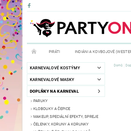
PIRÁTI
INDIÁNI A KOVBOJOVÉ (WESTE
Domů
Dop
KONTAKTY
OBCHODNÍ PODMÍNKY
VRÁ
KARNEVALOVÉ KOSTÝMY
KARNEVALOVÉ MASKY
DOPLŇKY NA KARNEVAL
PARUKY
KLOBOUKY A ČEPICE
MAKEUP, SPECIÁLNÍ EFEKTY, SPREJE
ČELENKY, KORUNY A KORUNKY