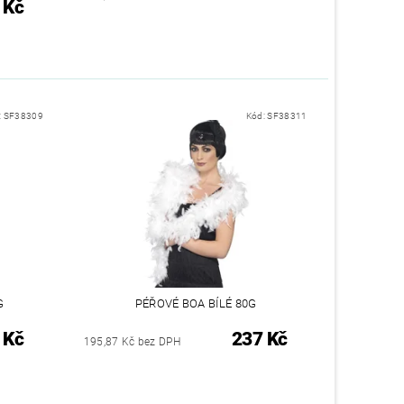
 Kč
:
SF38309
Kód:
SF38311
G
PÉŘOVÉ BOA BÍLÉ 80G
 Kč
237 Kč
195,87 Kč bez DPH