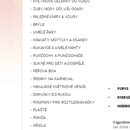
KVĚTINOVÉ ČELENKY DO VLASŮ
ZUBY, NOSY, OČI, UŠI, OCASY
FALEŠNÉ KNÍRY A VOUSY
BRÝLE
UMĚLÉ ŘASY
KRAVATY, MOTÝLKY A KŠANDY
RUKAVICE A UMĚLÉ NEHTY
PUNČOCHY A PUNČOCHÁČE
SUKNĚ PRO DĚTI A DOSPĚLÉ
PÉŘOVA BOA
ŠPERKY NA KARNEVAL
HAVAJSKÉ KVĚTINOVÉ VĚNCE
POPIS
DOPLŇKY DO RUKOU
DISKU
POMPONY PRO ROZTLESKÁVAČKY
HODNOC
PLÁŠTĚ
PONČA
Cigaretov
KŘÍDLA
tak získá 