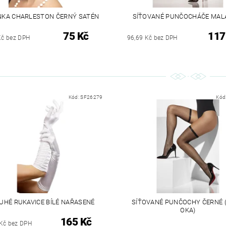
NKA CHARLESTON ČERNÝ SATÉN
SÍŤOVANÉ PUNČOCHÁČE MAL
75 Kč
117
Kč bez DPH
96,69 Kč bez DPH
Kód:
SF26279
Kód
UHÉ RUKAVICE BÍLÉ NAŘASENÉ
SÍŤOVANÉ PUNČOCHY ČERNÉ 
OKA)
165 Kč
Kč bez DPH