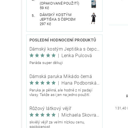
(OPAKOVANÉ POUŽITÍ)
59 Kč
DÁMSKÝ KOSTÝM
JEPTIŠKA S ČEPCEM
297 Kč
POSLEDNÍ HODNOCENÍ PRODUKTŮ
Dámský kostým Jeptiška s čepcem
|
Lenka Pulcová
Paráda super děkuji
Dámská paruka Mikádo černá
|
Hana Podborská TRIXIE
Paruka je pěkná, ale hodně z ní padají
vlasy. Takže asi jen na jedno použití.
Růžový látkový vějíř
131,40 
|
Michaela Škovranová
skvělý vějíř za velmi nízkou cenu,
spokojenost