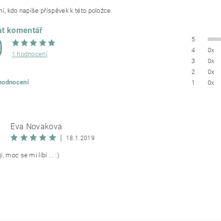
í, kdo napíše příspěvek k této položce.
at komentář
0
5
4
0x
1 hodnocení
3
0x
2
0x
 hodnocení
1
0x
Eva Novakova
|
18.1.2019
, moc se mi líbí ... :)