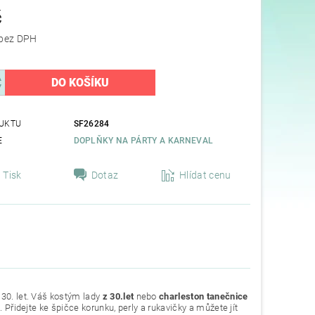
č
78,51 Kč bez DPH
UKTU
SF26284
E
DOPLŇKY NA PÁRTY A KARNEVAL
Tisk
Dotaz
Hlídat cenu
 30. let. Váš kostým lady
z 30.let
nebo
charleston
tanečnice
 Přidejte ke špičce korunku, perly a rukavičky a můžete jít