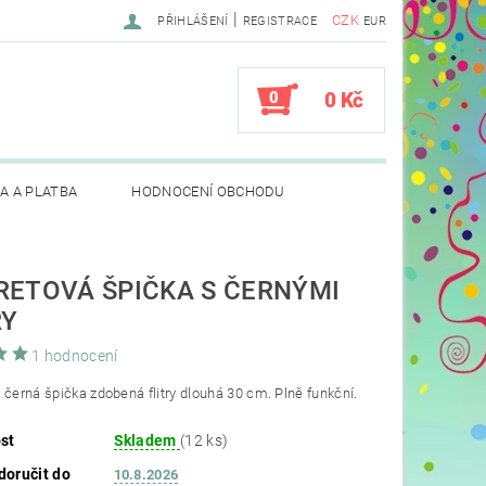
|
CZK
PŘIHLÁŠENÍ
REGISTRACE
EUR
0
0 Kč
A A PLATBA
HODNOCENÍ OBCHODU
RETOVÁ ŠPIČKA S ČERNÝMI
RY
1 hodnocení
 černá špička zdobená flitry dlouhá 30 cm. Plně funkční.
st
Skladem
(12 ks)
oručit do
10.8.2026