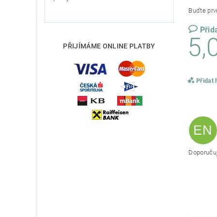
Buďte prvn
Přid
5,
PŘIJÍMÁME ONLINE PLATBY
Přidat
EN
Doporučuji