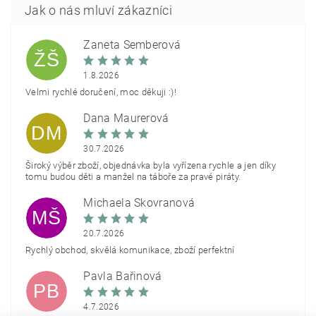
Žaneta Šemberová
ŽŠ
1.8.2026
Velmi rychlé doručení, moc děkuji :)!
Dana Maurerová
DM
30.7.2026
Široký výběr zboží, objednávka byla vyřízena rychle a jen díky
tomu budou děti a manžel na táboře za pravé piráty.
Michaela Škovranová
MŠ
20.7.2026
Rychlý obchod, skvělá komunikace, zboží perfektní
Pavla Bařinová
PB
4.7.2026