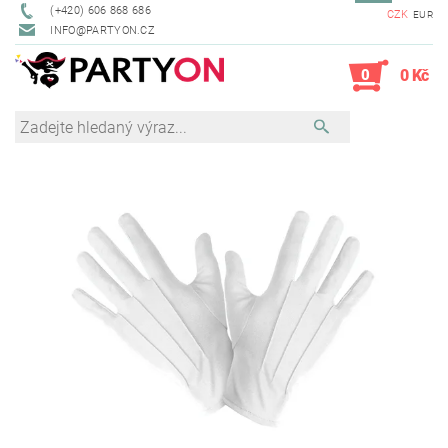
(+420) 606 868 686
CZK
EUR
INFO@PARTYON.CZ
0
0 Kč