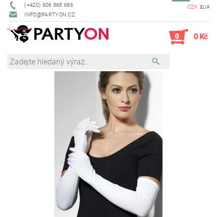
(+420) 606 868 686
CZK
EUR
INFO@PARTYON.CZ
0
0 Kč