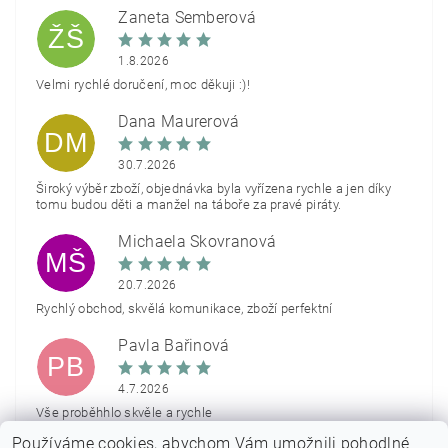
Žaneta Šemberová
ŽŠ
1.8.2026
Velmi rychlé doručení, moc děkuji :)!
Dana Maurerová
DM
30.7.2026
Široký výběr zboží, objednávka byla vyřízena rychle a jen díky
tomu budou děti a manžel na táboře za pravé piráty.
Michaela Škovranová
MŠ
20.7.2026
Rychlý obchod, skvělá komunikace, zboží perfektní
Pavla Bařinová
PB
4.7.2026
Vše proběhhlo skvěle a rychle
Používáme cookies, abychom Vám umožnili pohodlné