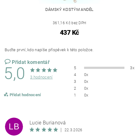
DÁMSKÝ KOSTÝM ANDĚL
361,16 Kč bez DPH
437 Kč
Buďte první, kdo napíše příspěvek k této položce.
Přidat komentář
5,0
5
3x
4
0x
3 hodnocení
3
0x
2
0x
Přidat hodnocení
1
0x
Lucie Burianová
LB
|
22.3.2026