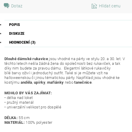
Dotaz
Hlídat cenu
POPIS
DISKUZE
HODNOCENÍ (3)
Dlouhé dámské rukavice
jsou vhodné na párty ve stylu 20. a 30. let. V
těchto letech nešla žádná žena do společnosti bez rukaviček, a tak
díky nim budete za pravou dámu. Elegantní látkové rukavičky
bílé barvy oživí i jednoduchý outfit. Také si je můžete vzít na
halloweenskou či jinou tématickou párty. Například jsou vhodné ke
kostýmu
anděla
,
upírky
,
mafiánky
nebo
tanečnice
.
MOHLO BY VÁS ZAJÍMAT:
• délka nad loket
• pružný materiál
• univerzální velikost pro dospělé
DÉLKA:
55 cm
MATERIÁL:
100% polyester