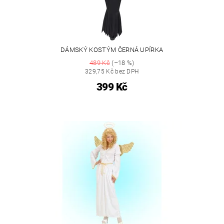
DÁMSKÝ KOSTÝM ČERNÁ UPÍRKA
489 Kč
(–18 %)
329,75 Kč bez DPH
399 Kč