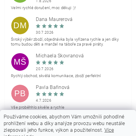
1.8.2026
Velmi rychlé doručení, moc děkuji :)!
Dana Maurerová
DM
30.7.2026
Široký výběr zboží, objednávka byla vyřízena rychle a jen díky
tomu budou děti a manžel na táboře za pravé piráty.
Michaela Škovranová
MŠ
20.7.2026
Rychlý obchod, skvělá komunikace, zboží perfektní
Pavla Bařinová
PB
4.7.2026
Vše proběhhlo skvěle a rychle
Používáme cookies, abychom Vám umožnili pohodlné
Zobrazit další hodnocení
prohlížení webu a díky analýze provozu webu neustále
zlepsovali jeho funkce, výkon a použitelnost.
Více