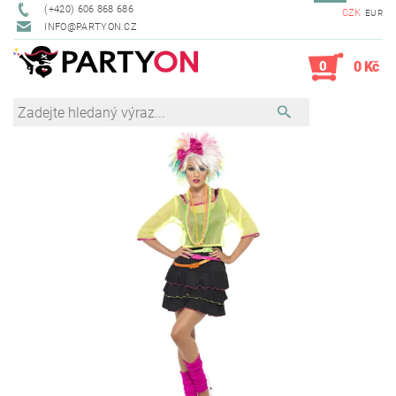
(+420) 606 868 686
CZK
EUR
INFO@PARTYON.CZ
0
0 Kč