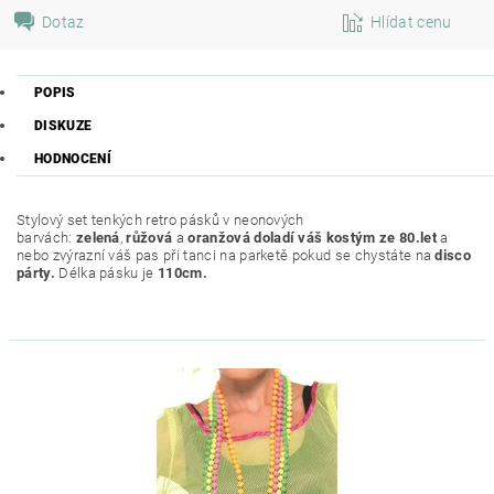
Dotaz
Hlídat cenu
POPIS
DISKUZE
HODNOCENÍ
Stylový set tenkých retro pásků v neonových
barvách:
zelená
,
růžová
a
oranžová doladí váš kostým ze 80.let
a
nebo zvýrazní váš pas při tanci na parketě pokud se chystáte na
disco
párty.
Délka pásku je
110cm.