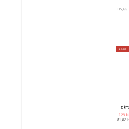
119,83 
AKCE
DĚT
129 K
81,82 