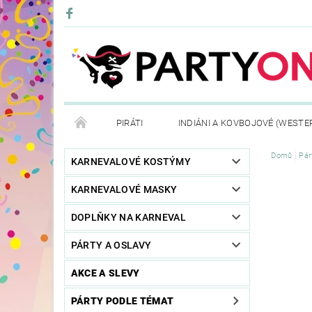
PIRÁTI
INDIÁNI A KOVBOJOVÉ (WESTE
Domů
Pár
KONTAKTY
OBCHODNÍ PODMÍNKY
VRÁ
KARNEVALOVÉ KOSTÝMY
KARNEVALOVÉ MASKY
DOPLŇKY NA KARNEVAL
PÁRTY A OSLAVY
AKCE A SLEVY
PÁRTY PODLE TÉMAT