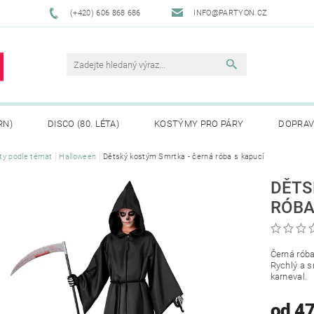
(+420) 606 868 686
INFO@PARTYON.CZ
RN)
DISCO (80. LÉTA)
KOSTÝMY PRO PÁRY
DOPRAV
ty podle témat
Halloween
Dětský kostým Smrtka - černá róba s kapucí
CENÍ ZBOŽÍ
REKLAMACE
DĚTS
RÓBA
Černá róba
Rychlý a s
karneval.
od 4