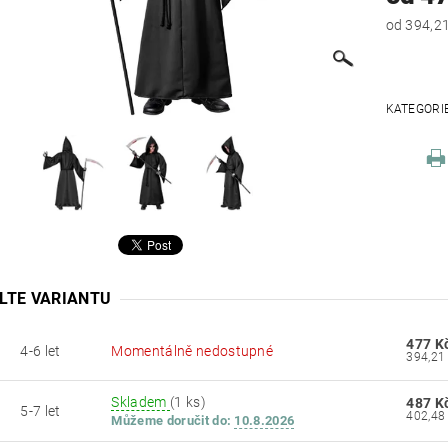
KATEGORI
LTE VARIANTU
477 K
4-6 let
Momentálně nedostupné
Skladem
(1 ks)
487 K
5-7 let
Můžeme doručit do:
10.8.2026