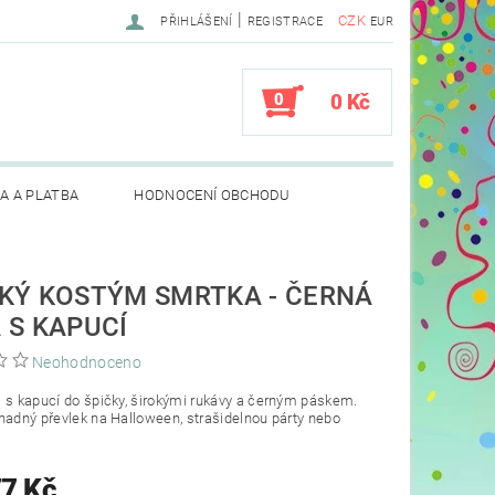
|
CZK
PŘIHLÁŠENÍ
REGISTRACE
EUR
0
0 Kč
A A PLATBA
HODNOCENÍ OBCHODU
KÝ KOSTÝM SMRTKA - ČERNÁ
 S KAPUCÍ
Neohodnoceno
 s kapucí do špičky, širokými rukávy a černým páskem.
nadný převlek na Halloween, strašidelnou párty nebo
77 Kč