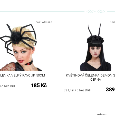
Kód:
W8262X
Kód
ELENKA VELKÝ PAVOUK 50CM
KVĚTINOVÁ ČELENKA DÉMON 
ČERNÁ
185 Kč
Kč bez DPH
389
321,49 Kč bez DPH
Unisex