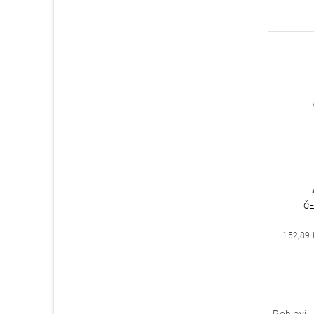
Č
152,89 
Pohlaví