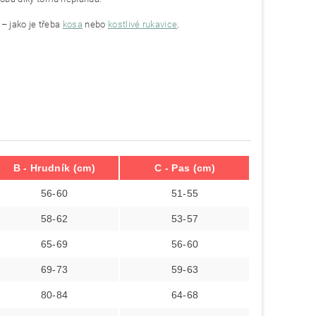
– jako je třeba
kosa
nebo
kostlivé rukavice
.
B - Hrudník (cm)
C - Pas (cm)
56-60
51-55
58-62
53-57
65-69
56-60
69-73
59-63
80-84
64-68