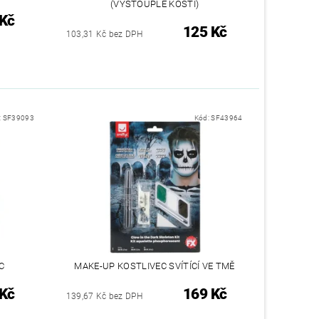
(VYSTOUPLÉ KOSTI)
 Kč
125 Kč
103,31 Kč bez DPH
:
SF39093
Kód:
SF43964
C
MAKE-UP KOSTLIVEC SVÍTÍCÍ VE TMĚ
 Kč
169 Kč
139,67 Kč bez DPH