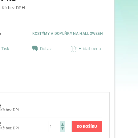
od 394,21 Kč bez DPH
E
KOSTÝMY A DOPLŇKY NA HALLOWEEN
Tisk
Dotaz
Hlídat cenu
č
394,21 Kč bez DPH
č
402,48 Kč bez DPH