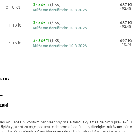
Skladem
(1 ks)
487 K
8-10 let
Můžeme doručit do:
10.8.2026
Skladem
(2 ks)
487 K
11-13 let
Můžeme doručit do:
10.8.2026
Skladem
(1 ks)
497 K
14-16 let
Můžeme doručit do:
10.8.2026
ETRY
ZE
CENÍ
 děsivý – ideální kostým pro všechny malé fanoušky strašidelných převleků.
 špičky
, která zakryje postavu od shora až dolů. Díky
širokým rukávům
působ
je a doplňuje
pásek z černého provázku
, který jednoduše zavážeš v pase a 