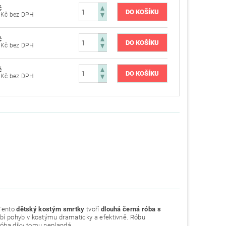
č
402,48 Kč bez DPH
č
402,48 Kč bez DPH
č
410,74 Kč bez DPH
 Tento
dětský kostým smrtky
tvoří
dlouhá černá róba s
í pohyb v kostýmu dramaticky a efektivně. Róbu
róba díky tomu neplandá.