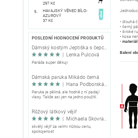
297 Kč
Jednoduch
HAVAJSKÝ VĚNEC BÍLO-
AZUROVÝ
37 Kč
• dlouhá 
• černý p
• široké r
• kosa ne
POSLEDNÍ HODNOCENÍ PRODUKTŮ
•
materiál
Dámský kostým Jeptiška s čepcem
Balení ob
|
Lenka Pulcová
Paráda super děkuji
Dámská paruka Mikádo černá
|
Hana Podborská TRIXIE
Paruka je pěkná, ale hodně z ní padají
vlasy. Takže asi jen na jedno použití.
Růžový látkový vějíř
|
Michaela Škovranová
skvělý vějíř za velmi nízkou cenu,
spokojenost