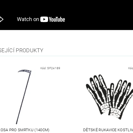
SEJÍCÍ PRODUKTY
Kód:
SF24189
Kó
KOSA PRO SMRTKU (140CM)
DĚTSKÉ RUKAVICE KOSTLI