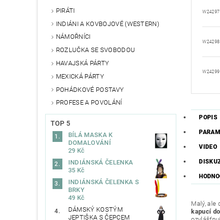
PIRÁTI
W24297
INDIÁNI A KOVBOJOVÉ (WESTERN)
NÁMOŘNÍCI
W24298
ROZLUČKA SE SVOBODOU
HAVAJSKÁ PÁRTY
W24299
MEXICKÁ PÁRTY
POHÁDKOVÉ POSTAVY
PROFESE A POVOLÁNÍ
POPIS
TOP 5
PARAM
BÍLÁ MASKA K
DOMALOVÁNÍ
VIDEO
29 Kč
DISKU
INDIÁNSKÁ ČELENKA
35 Kč
HODNO
INDIÁNSKÁ ČELENKA S
BRKY
49 Kč
Malý, ale
DÁMSKÝ KOSTÝM
kapucí do
JEPTIŠKA S ČEPCEM
ozvlášťnu