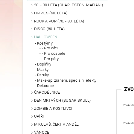
20. - 30.LÉTA (CHARLESTON, MAFIÁNI)
HIPPIES (60. LÉTA)
ROCK A POP (70. - 80. LÉTA)
DISCO (80. LÉTA)
HALLOWEEN
Kostýmy
- Pro děti
- Pro dospělé
- Pro páry
Doplňky
Masky
Paruky
Make-up, zranění, speciální efekty
Dekorace
ZVO
ČARODĚJNICE
DEN MRTVÝCH (SUGAR SKULL)
W24295
ZOMBIE A KOSTLIVCI
UPÍŘI
W24296
MIKULÁŠ, ČERT A ANDĚL
VÁNOCE