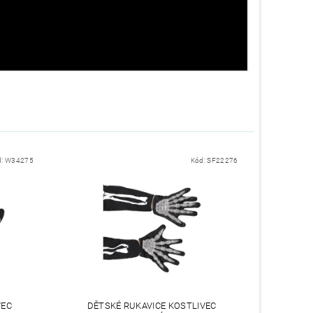
d:
W34275
Kód:
SF22276
VEC
DĚTSKÉ RUKAVICE KOSTLIVEC