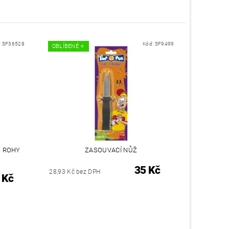
:
SF36528
Kód:
SF9499
OBLÍBENÉ ⭐️
S ROHY
ZASOUVACÍ NŮŽ
35 Kč
28,93 Kč bez DPH
 Kč