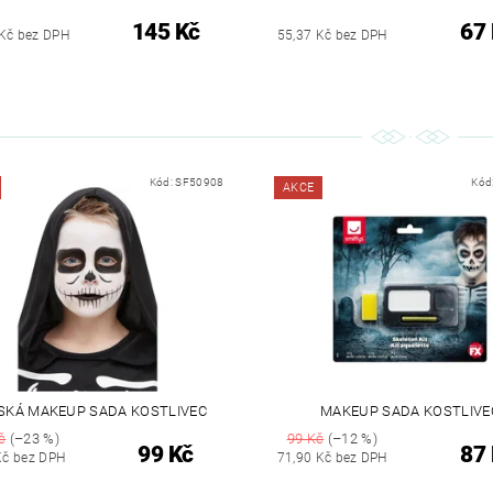
145 Kč
67
Kč bez DPH
55,37 Kč bez DPH
Kód:
SF50908
Kód
AKCE
SKÁ MAKEUP SADA KOSTLIVEC
MAKEUP SADA KOSTLIVE
č
(–23 %)
99 Kč
(–12 %)
99 Kč
87
Kč bez DPH
71,90 Kč bez DPH