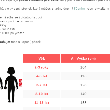
ý, ale výrazný převlek, který můžeš snadno doplnit
líčením
nebo rekvizitami 
černá róba se špičatou kapucí
ásek v podobě provázku
ukávy
ní součástí
:
100% polyester
sahuje:
róba s kapucí, pásek
Věk
A - Výška (cm)
2-3 roky
104
4-6 let
116
5-7 let
128
8-10 let
140
11-13 let
158