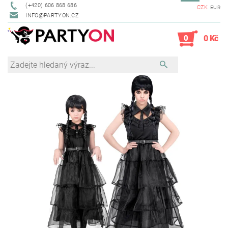
(+420) 606 868 686
CZK
EUR
INFO@PARTYON.CZ
0
0 Kč