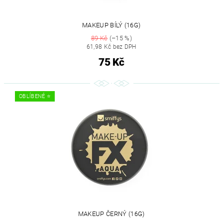
MAKEUP BÍLÝ (16G)
89 Kč
(–15 %)
61,98 Kč bez DPH
75 Kč
OBLÍBENÉ ⭐️
MAKEUP ČERNÝ (16G)