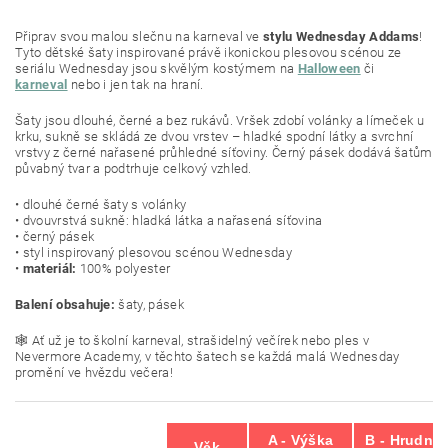
Připrav svou malou slečnu na karneval ve
stylu Wednesday Addams
!
Tyto dětské šaty inspirované právě ikonickou plesovou scénou ze
seriálu Wednesday jsou skvělým kostýmem na
Halloween
či
karneval
nebo i jen tak na hraní.
Šaty jsou dlouhé, černé a bez rukávů. Vršek zdobí volánky a límeček u
krku, sukně se skládá ze dvou vrstev – hladké spodní látky a svrchní
vrstvy z černé nařasené průhledné síťoviny. Černý pásek dodává šatům
půvabný tvar a podtrhuje celkový vzhled.
• dlouhé černé šaty s volánky
• dvouvrstvá sukně: hladká látka a nařasená síťovina
• černý pásek
• styl inspirovaný plesovou scénou Wednesday
•
materiál:
100% polyester
Balení obsahuje:
šaty, pásek
🕸️ Ať už je to školní karneval, strašidelný večírek nebo ples v
Nevermore Academy, v těchto šatech se každá malá Wednesday
promění ve hvězdu večera!
A - Výška
B - Hrudník
Věk