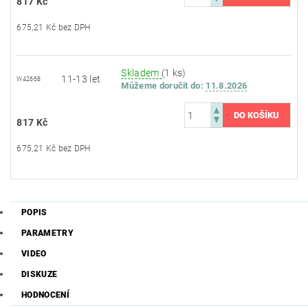
817 Kč
675,21 Kč bez DPH
Skladem
(1 ks)
11-13 let
W42668
Můžeme doručit do:
11.8.2026
817 Kč
675,21 Kč bez DPH
POPIS
PARAMETRY
VIDEO
DISKUZE
HODNOCENÍ