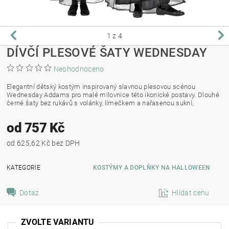
1
z 4
DÍVČÍ PLESOVÉ ŠATY WEDNESDAY
Neohodnoceno
Elegantní dětský kostým inspirovaný slavnou plesovou scénou
Wednesday Addams pro malé milovnice této ikonické postavy. Dlouhé
černé šaty bez rukávů s volánky, límečkem a nařasenou sukní,
od 757 Kč
od 625,62 Kč bez DPH
KATEGORIE
KOSTÝMY A DOPLŇKY NA HALLOWEEN
Dotaz
Hlídat cenu
ZVOLTE VARIANTU