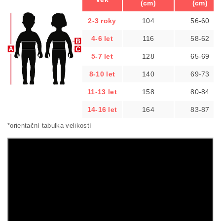
(cm)
(cm)
2-3 roky
104
56-60
4-6 let
116
58-62
5-7 let
128
65-69
8-10 let
140
69-73
11-13 let
158
80-84
14-16 let
164
83-87
*orientační tabulka velikostí