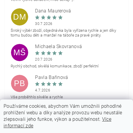
Dana Maurerová
DM
30.7.2026
Široký výběr zboží, objednávka byla vyřízena rychle a jen díky
tomu budou děti a manžel na táboře za pravé piráty.
Michaela Škovranová
MŠ
20.7.2026
Rychlý obchod, skvělá komunikace, zboží perfektní
Pavla Bařinová
PB
4.7.2026
Vše proběhhlo skvěle a rychle
Používáme cookies, abychom Vám umožnili pohodlné
Zobrazit další hodnocení
prohlížení webu a díky analýze provozu webu neustále
zlepsovali jeho funkce, výkon a použitelnost.
Více
informací zde