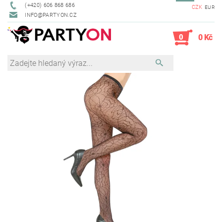
(+420) 606 868 686
CZK
EUR
INFO@PARTYON.CZ
0
0 Kč