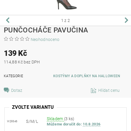
1
z 2
PUNČOCHÁČE PAVUČINA
Neohodnoceno
139 Kč
114,88 Kč bez DPH
KATEGORIE
KOSTÝMY A DOPLŇKY NA HALLOWEEN
Dotaz
Hlídat cenu
ZVOLTE VARIANTU
Skladem
(3 ks)
S/M/L
W29346
Můžeme doručit do:
10.8.2026