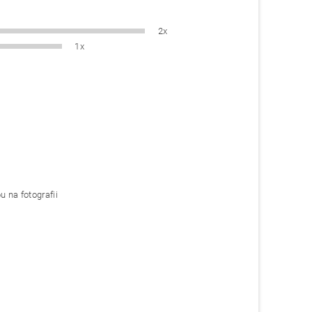
2x
1x
u na fotografii