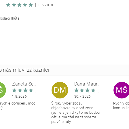
|
3.5.2018
dodací lhůta
Žaneta Šemberová
Dana Maurerová
Š
DM
MŠ
1.8.2026
30.7.2026
rychlé doručení, moc
Široký výběr zboží,
Rychlý o
:)!
objednávka byla vyřízena
komunikac
rychle a jen díky tomu budou
děti a manžel na táboře za
pravé piráty.