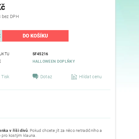
Kč
195,87 Kč bez DPH
UKTU
SF45216
E
HALLOWEEN DOPLŇKY
Tisk
Dotaz
Hlídat cenu
enka v říši divů
. Pokud chcete jít za něco netradičního a
é pro kostým klauna.