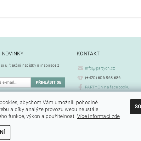
A NOVINKY
KONTAKT
si ujít akční nabídky a inspirace z
info
@
partyon.cz
(+420) 606 868 686
PARTYON na facebooku
ím emailu souhlasíte se
cookies, abychom Vám umožnili pohodlné
.
ním osobních údajů
S
webu a díky analýze provozu webu neustále
jeho funkce, výkon a použitelnost.
Více informací zde
NÍ