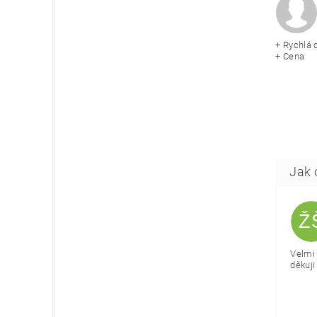
+ Rychlá 
+ Cena
Ž
Velmi 
děkuji 