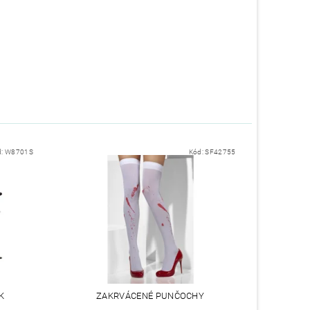
d:
W8701S
Kód:
SF42755
K
ZAKRVÁCENÉ PUNČOCHY