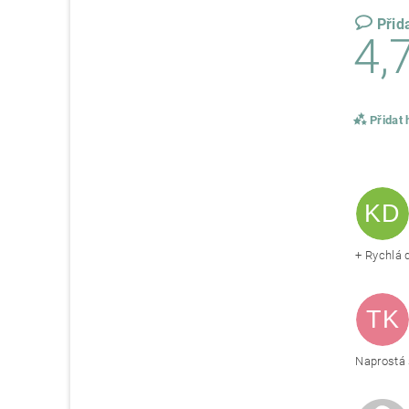
Přid
4,
Přidat
KD
+ Rychlá d
TK
Naprostá 