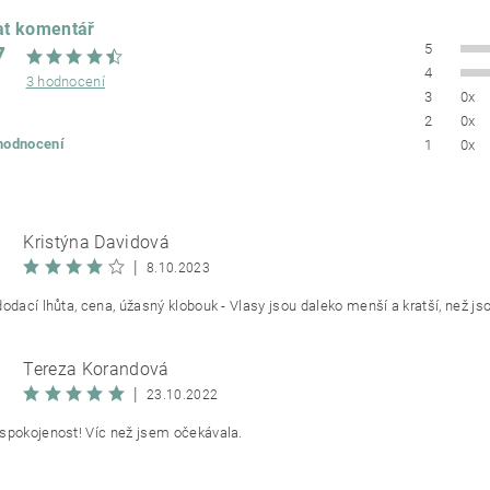
at komentář
7
5
4
3 hodnocení
3
0x
2
0x
 hodnocení
1
0x
Kristýna Davidová
|
8.10.2023
odací lhůta, cena, úžasný klobouk - Vlasy jsou daleko menší a kratší, než jso
Tereza Korandová
|
23.10.2022
spokojenost! Víc než jsem očekávala.