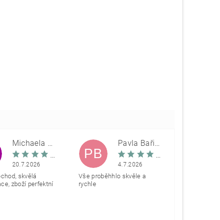
Michaela Škovranová
Pavla Bařinová
PB
20.7.2026
4.7.2026
bchod, skvělá
Vše proběhhlo skvěle a
e, zboží perfektní
rychle