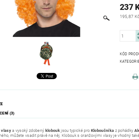
237 
KÓD PROD
KATEGORI
ZE
ENÍ (3)
 vlasy
a vysoký zdobený
klobouk
jsou typické pro
Kloboučníka
z pohádky
Al
ého, můžete vsadit právě na něj. Klobouk s oranžovými vlasy je vhodný tak