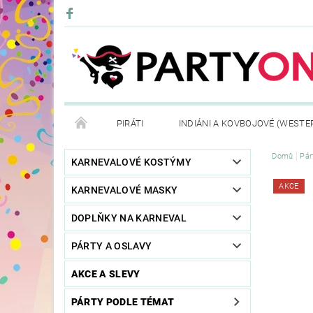
PIRÁTI
INDIÁNI A KOVBOJOVÉ (WESTE
Domů
Pár
KONTAKTY
OBCHODNÍ PODMÍNKY
VRÁ
KARNEVALOVÉ KOSTÝMY
AKCE
KARNEVALOVÉ MASKY
DOPLŇKY NA KARNEVAL
PÁRTY A OSLAVY
AKCE A SLEVY
PÁRTY PODLE TÉMAT