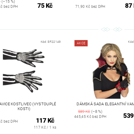
č
(–15 %)
75 Kč
87
Kč bez DPH
71,90 Kč bez DPH
Kód:
SF22149
Kód
AKCE
AVICE KOSTLIVEC (VYSTOUPLÉ
DÁMSKÁ SADA ELEGANTNÍ VA
KOSTI)
589 Kč
(–8 %)
539
445,45 Kč bez DPH
117 Kč
Kč bez DPH
117 Kč / 1 ks