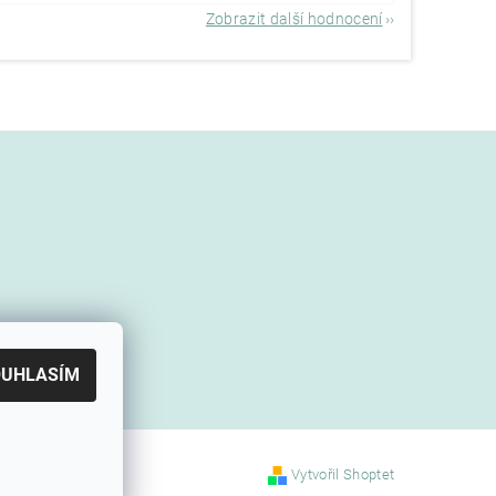
Zobrazit další hodnocení
OUHLASÍM
Vytvořil Shoptet