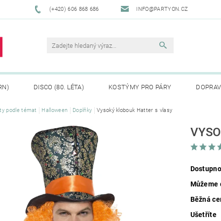
(+420) 606 868 686
INFO@PARTYON.CZ
RN)
DISCO (80. LÉTA)
KOSTÝMY PRO PÁRY
DOPRAV
ty podle témat
Halloween
Doplňky
Vysoký klobouk Hatter s vlasy
CENÍ ZBOŽÍ
REKLAMACE
VYSO
Dostupno
Můžeme d
Běžná ce
Ušetříte