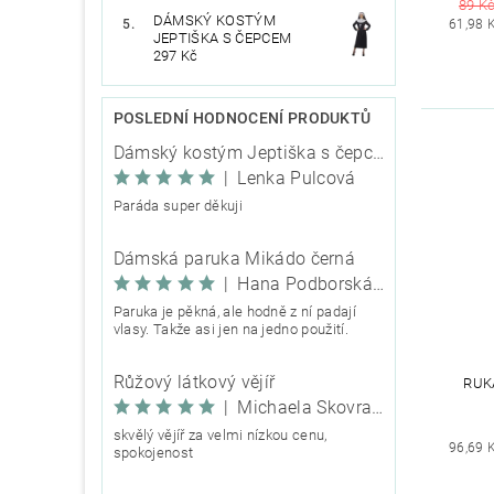
89 K
DÁMSKÝ KOSTÝM
61,98 
JEPTIŠKA S ČEPCEM
297 Kč
POSLEDNÍ HODNOCENÍ PRODUKTŮ
Dámský kostým Jeptiška s čepcem
|
Lenka Pulcová
Paráda super děkuji
Dámská paruka Mikádo černá
|
Hana Podborská TRIXIE
Paruka je pěkná, ale hodně z ní padají
vlasy. Takže asi jen na jedno použití.
Růžový látkový vějíř
RUK
|
Michaela Škovranová
skvělý vějíř za velmi nízkou cenu,
96,69 
spokojenost