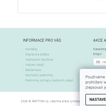
INFORMACE PRO VÁS
AKCE 
Kontakty
Nenechte 
blogu!
Doprava a platba
Hodnocení obchodu
Vrácení zboží
Reklamace
Odeslán
Obchodní podmínky
Používáme 
zpracová
Podmínky ochrany osobních údajů
prohlížení 
zlepsovali 
NASTAVE
2026 © PARTYON.cz, všechna práva vyhrazena