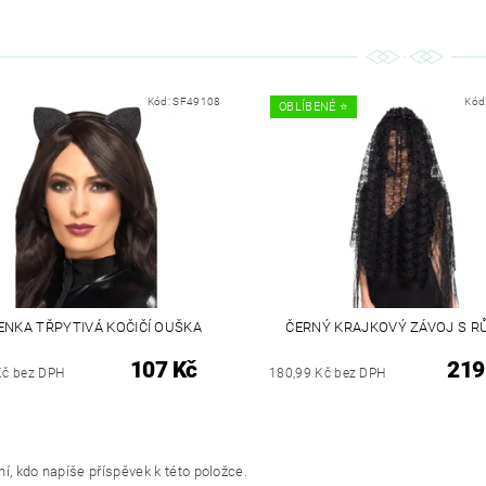
Kód:
SF49108
Kód
OBLÍBENÉ ⭐️
ENKA TŘPYTIVÁ KOČIČÍ OUŠKA
ČERNÝ KRAJKOVÝ ZÁVOJ S R
107 Kč
219
Kč bez DPH
180,99 Kč bez DPH
í, kdo napíše příspěvek k této položce.