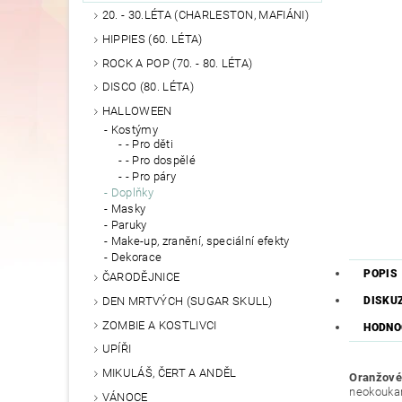
20. - 30.LÉTA (CHARLESTON, MAFIÁNI)
HIPPIES (60. LÉTA)
ROCK A POP (70. - 80. LÉTA)
DISCO (80. LÉTA)
HALLOWEEN
Kostýmy
- Pro děti
- Pro dospělé
- Pro páry
Doplňky
Masky
Paruky
Make-up, zranění, speciální efekty
Dekorace
POPIS
ČARODĚJNICE
DEN MRTVÝCH (SUGAR SKULL)
DISKU
ZOMBIE A KOSTLIVCI
HODNOC
UPÍŘI
MIKULÁŠ, ČERT A ANDĚL
Oranžové
neokoukan
VÁNOCE