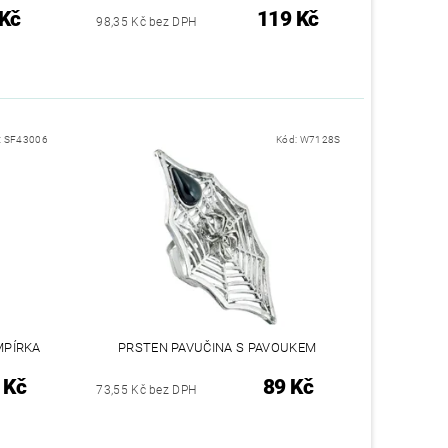
 Kč
119 Kč
98,35 Kč bez DPH
:
SF43006
Kód:
W7128S
MPÍRKA
PRSTEN PAVUČINA S PAVOUKEM
 Kč
89 Kč
73,55 Kč bez DPH