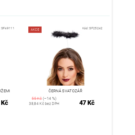
:
SF49111
Kód:
SF25242
AKCE
ŮŽEMI
ČERNÁ SVATOZÁŘ
55 Kč
(–14 %)
 Kč
47 Kč
38,84 Kč bez DPH