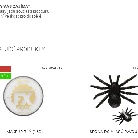
Y VÁS ZAJÍMAT:
lasy jsou součástí klobouku
lní velikost pro dospělé
SEJÍCÍ PRODUKTY
Kód:
SF23730
Kó
CE
NÉ ⭐️
MAKEUP BÍLÝ (16G)
SPONA DO VLASŮ PAVOU