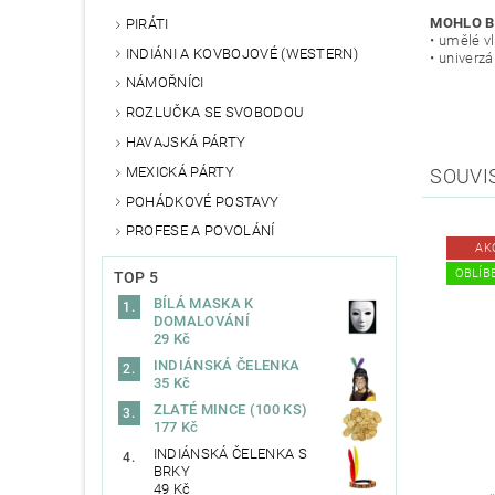
MOHLO B
PIRÁTI
• umělé v
INDIÁNI A KOVBOJOVÉ (WESTERN)
• univerzá
NÁMOŘNÍCI
ROZLUČKA SE SVOBODOU
HAVAJSKÁ PÁRTY
MEXICKÁ PÁRTY
SOUVI
POHÁDKOVÉ POSTAVY
PROFESE A POVOLÁNÍ
AK
OBLÍBE
TOP 5
BÍLÁ MASKA K
DOMALOVÁNÍ
29 Kč
INDIÁNSKÁ ČELENKA
35 Kč
ZLATÉ MINCE (100 KS)
177 Kč
INDIÁNSKÁ ČELENKA S
BRKY
49 Kč