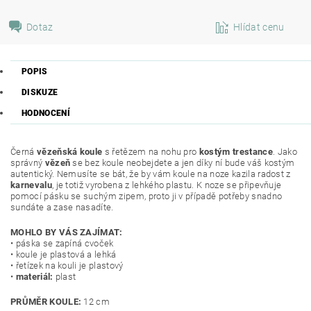
Dotaz
Hlídat cenu
POPIS
DISKUZE
HODNOCENÍ
Černá
vězeňská koule
s řetězem na nohu pro
kostým trestance
. Jako
správný
vězeň
se bez koule neobejdete a jen díky ní bude váš kostým
autentický. Nemusíte se bát, že by vám koule na noze kazila radost z
karnevalu
, je totiž vyrobena z lehkého plastu. K noze se připevňuje
pomocí pásku se suchým zipem, proto ji v případě potřeby snadno
sundáte a zase nasadíte.
MOHLO BY VÁS ZAJÍMAT:
• páska se zapíná cvoček
• koule je plastová a lehká
• řetízek na kouli je plastový
•
materiál:
plast
PRŮMĚR KOULE:
12 cm