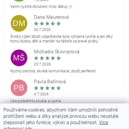
Velmi rychlé doručení, moc děkuji :)!
Dana Maurerová
DM
30.7.2026
Široký výběr zboží, objednávka byla vyřízena rychle a jen díky
tomu budou děti a manžel na táboře za pravé piráty.
Michaela Škovranová
MŠ
20.7.2026
Rychlý obchod, skvělá komunikace, zboží perfektní
Pavla Bařinová
PB
4.7.2026
Vše proběhhlo skvěle a rychle
Používáme cookies, abychom Vám umožnili pohodlné
Zobrazit další hodnocení
prohlížení webu a díky analýze provozu webu neustále
zlepsovali jeho funkce, výkon a použitelnost.
Více
informací zde