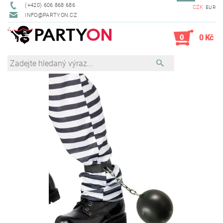
(+420) 606 868 686
CZK
EUR
INFO@PARTYON.CZ
0
0 Kč