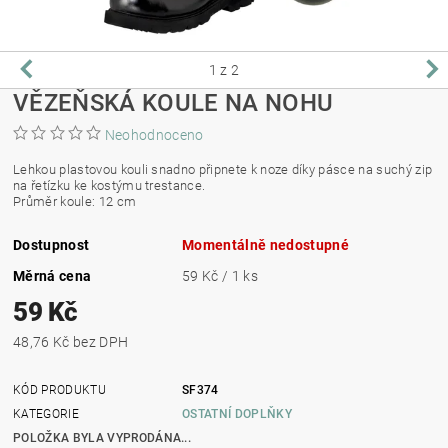
1
z 2
VĚZEŇSKÁ KOULE NA NOHU
Neohodnoceno
Lehkou plastovou kouli snadno připnete k noze díky pásce na suchý zip
na řetízku ke kostýmu trestance.
Průměr koule: 12 cm
Dostupnost
Momentálně nedostupné
Měrná cena
59 Kč / 1 ks
59 Kč
48,76 Kč bez DPH
KÓD PRODUKTU
SF374
KATEGORIE
OSTATNÍ DOPLŇKY
POLOŽKA BYLA VYPRODÁNA...