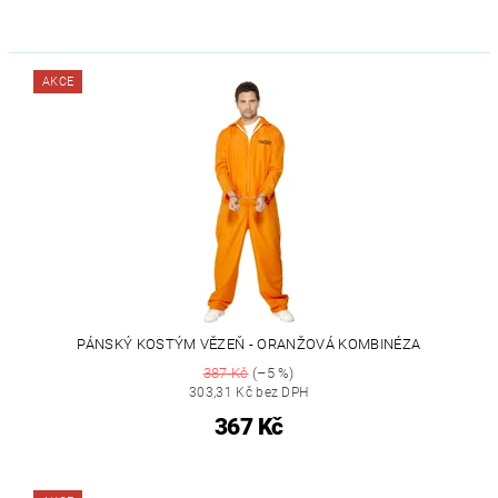
AKCE
PÁNSKÝ KOSTÝM VĚZEŇ - ORANŽOVÁ KOMBINÉZA
387 Kč
(–5 %)
303,31 Kč bez DPH
367 Kč