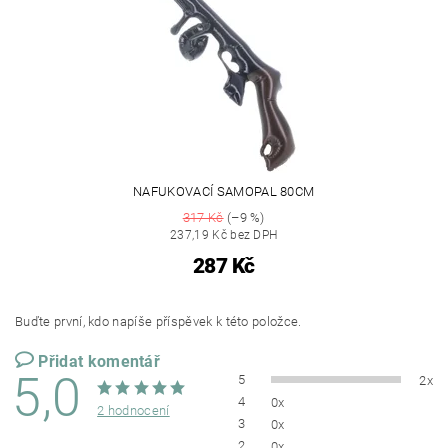
NAFUKOVACÍ SAMOPAL 80CM
317 Kč
(–9 %)
237,19 Kč bez DPH
287 Kč
Buďte první, kdo napíše příspěvek k této položce.
Přidat komentář
5,0
5
2x
4
0x
2 hodnocení
3
0x
2
0x