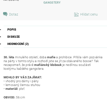
GANGSTERY
Dotaz
Hlídat cenu
POPIS
DISKUZE
HODNOCENÍ (2)
30. léta
minulého století, doba
mafie
a prohibice. Přišla vám pozvánka
na párty v tomto stylu a rozhodl jste se jít za obávaného bosse? Tak
nezapomeň, že právě
mafiánský klobouk
je nedílnou součástí
kostýmu každého gangstera.
MOHLO BY VÁS ZAJÍMAT:
• vhodný pro dámy i pány
• lemovaný černou stuhou
•
materiál:
plsť
OBVOD:
56 cm