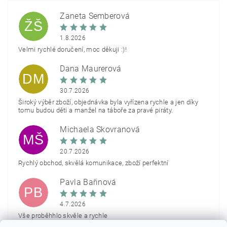
Žaneta Šemberová
ŽŠ
1.8.2026
Velmi rychlé doručení, moc děkuji :)!
Dana Maurerová
DM
30.7.2026
Široký výběr zboží, objednávka byla vyřízena rychle a jen díky
tomu budou děti a manžel na táboře za pravé piráty.
Michaela Škovranová
MŠ
20.7.2026
Rychlý obchod, skvělá komunikace, zboží perfektní
Pavla Bařinová
PB
4.7.2026
Vše proběhhlo skvěle a rychle