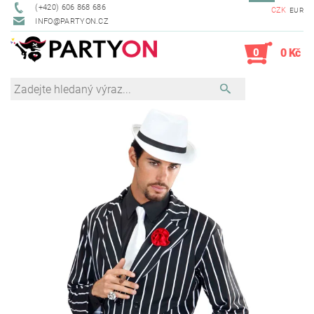
(+420) 606 868 686
CZK
EUR
INFO@PARTYON.CZ
0
0 Kč