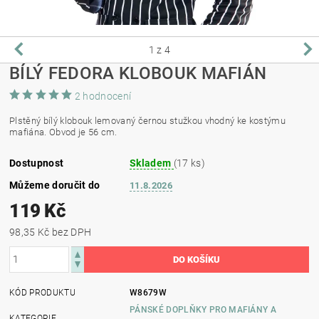
1
z 4
BÍLÝ FEDORA KLOBOUK MAFIÁN
2 hodnocení
Plstěný bílý klobouk lemovaný černou stužkou vhodný ke kostýmu
mafiána. Obvod je 56 cm.
Dostupnost
Skladem
(17 ks)
Můžeme doručit do
11.8.2026
119 Kč
98,35 Kč bez DPH
KÓD PRODUKTU
W8679W
PÁNSKÉ DOPLŇKY PRO MAFIÁNY A
KATEGORIE