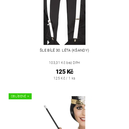
ŠLE BÍLÉ 30. LÉTA (KŠANDY)
103,31 Kč bez DPH
125 Kč
125 Kč / 1 ks
OBLÍBENÉ ⭐️