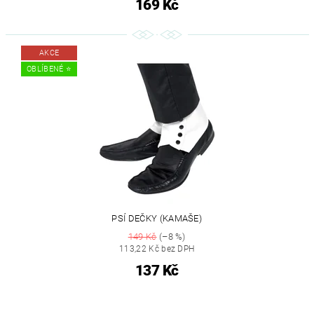
169 Kč
AKCE
OBLÍBENÉ ⭐️
PSÍ DEČKY (KAMAŠE)
149 Kč
(–8 %)
113,22 Kč bez DPH
137 Kč