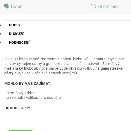
Dotaz
Hlídat cenu
POPIS
DISKUZE
HODNOCENÍ
20. a 30.léta v módě znamenala nošení klobouků. Elegantní styl si ale
udržovaly nejen dámy a gentlemani, ale i lidé z podsvětí. Semišový
mafiánský klobouk
v bílé barvě bude skvělou volbou na
gangsterské
párty
a vynikne v záplavě čených kostýmů.
MOHLO BY VÁS ZAJÍMAT:
• semišový vzhled
• univerzální velikost pro dospělé
OBVOD:
56 cm