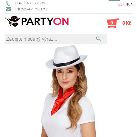
(+420) 606 868 686
CZK
EUR
INFO@PARTYON.CZ
0
0 Kč