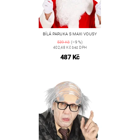
BÍLÁ PARUKA S MAXI VOUSY
539 Kč
(–9 %)
402,48 Kč bez DPH
487 Kč