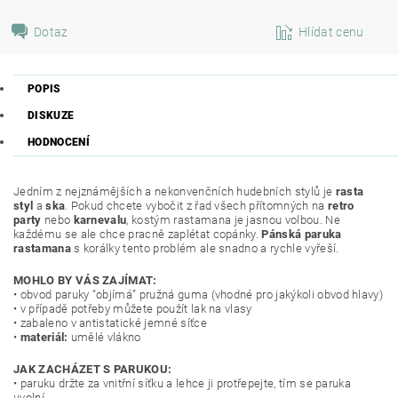
Dotaz
Hlídat cenu
POPIS
DISKUZE
HODNOCENÍ
Jedním z nejznámějších a nekonvenčních hudebních stylů je
rasta
styl
a
ska
. Pokud chcete vybočit z řad všech přítomných na
retro
party
nebo
karnevalu
, kostým rastamana je jasnou volbou. Ne
každému se ale chce pracně zaplétat copánky.
Pánská paruka
rastamana
s korálky tento problém ale snadno a rychle vyřeší.
MOHLO BY VÁS ZAJÍMAT:
• obvod paruky “objímá” pružná guma (vhodné pro jakýkoli obvod hlavy)
• v případě potřeby můžete použít lak na vlasy
• zabaleno v antistatické jemné síťce
•
materiál:
umělé vlákno
JAK ZACHÁZET S PARUKOU:
• paruku držte za vnitřní síťku a lehce ji protřepejte, tím se paruka
uvolní