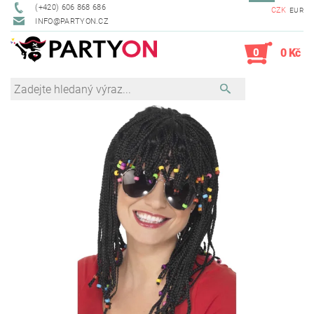
(+420) 606 868 686
CZK
EUR
INFO@PARTYON.CZ
0
0 Kč