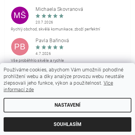
Michaela Škovranová
MŠ
20.7.2026
Rychlý obchod, skvělá komunikace, zboží perfektní
Pavla Bařinová
PB
4.7.2026
Vše proběhhlo skvěle a rychle
Používáme cookies, abychom Vám umožnili pohodlné
Zobrazit další hodnocení
prohlížení webu a díky analýze provozu webu neustále
zlepsovali jeho funkce, výkon a použitelnost.
Více
informací zde
NASTAVENÍ
2026 © PARTYON.cz, všechna práva vyhrazena
Vytvořil Shoptet
SOUHLASÍM