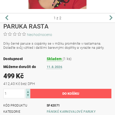
1
z 2
PARUKA RASTA
Neohodnoceno
Díky černé paruce s copánky se v mžiku proměníte v rastamana.
Dolaďte svůj vzhled i dalšími barevnými doplňky a vyrazte na párty.
Dostupnost
Skladem
(1 ks)
Můžeme doručit do
11.8.2026
499 Kč
412,40 Kč bez DPH
KÓD PRODUKTU
SF42071
KATEGORIE
PÁNSKÉ KARNEVALOVÉ PARUKY