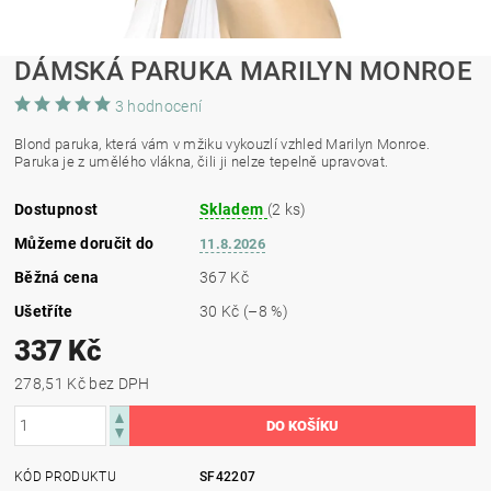
DÁMSKÁ PARUKA MARILYN MONROE
3 hodnocení
Blond paruka, která vám v mžiku vykouzlí vzhled Marilyn Monroe.
Paruka je z umělého vlákna, čili ji nelze tepelně upravovat.
Dostupnost
Skladem
(2 ks)
Můžeme doručit do
11.8.2026
Běžná cena
367 Kč
Ušetříte
30 Kč
(–8 %)
337 Kč
278,51 Kč bez DPH
KÓD PRODUKTU
SF42207