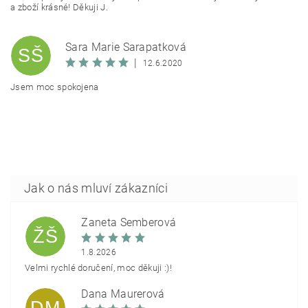
a zboží krásné! Děkuji J.
Sara Marie Šarapatková
SŠ
|
12.6.2020
Jsem moc spokojena
Žaneta Šemberová
ŽŠ
1.8.2026
Velmi rychlé doručení, moc děkuji :)!
Dana Maurerová