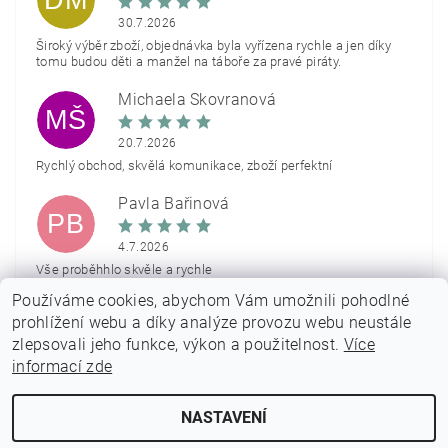
DM
30.7.2026
Široký výběr zboží, objednávka byla vyřízena rychle a jen díky
tomu budou děti a manžel na táboře za pravé piráty.
Michaela Škovranová
MŠ
20.7.2026
Rychlý obchod, skvělá komunikace, zboží perfektní
Pavla Bařinová
PB
4.7.2026
Vše proběhhlo skvěle a rychle
Používáme cookies, abychom Vám umožnili pohodlné
Zobrazit další hodnocení
prohlížení webu a díky analýze provozu webu neustále
zlepsovali jeho funkce, výkon a použitelnost.
Více
informací zde
NASTAVENÍ
2026 © PARTYON.cz, všechna práva vyhrazena