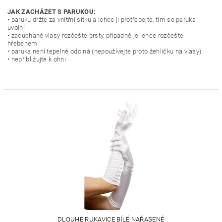
JAK ZACHÁZET S PARUKOU:
• paruku držte za vnitřní síťku a lehce ji protřepejte, tím se paruka
uvolní
• zacuchané vlasy rozčešte prsty, případně je lehce rozčešte
hřebenem
• paruka není tepelně odolná (nepoužívejte proto žehličku na vlasy)
• nepřibližujte k ohni
DLOUHÉ RUKAVICE BÍLÉ NAŘASENÉ