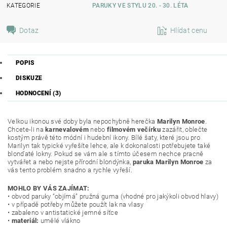
KATEGORIE
PARUKY VE STYLU 20. - 30. LÉTA
Dotaz
Hlídat cenu
POPIS
DISKUZE
HODNOCENÍ (3)
Velkou ikonou své doby byla nepochybně herečka
Marilyn Monroe
.
Chcete-li na
karnevalovém
nebo
filmovém večírku
zazářit, oblečte
kostým právě této módní i hudební ikony. Bílé šaty, které jsou pro
Marilyn tak typické vyřešíte lehce, ale k dokonalosti potřebujete také
blonďaté lokny. Pokud se vám ale s tímto účesem nechce pracně
vytvářet a nebo nejste přírodní blondýnka,
paruka Marilyn Monroe
za
vás tento problém snadno a rychle vyřeší.
MOHLO BY VÁS ZAJÍMAT:
• obvod paruky “objímá” pružná guma (vhodné pro jakýkoli obvod hlavy)
• v případě potřeby můžete použít lak na vlasy
• zabaleno v antistatické jemné síťce
•
materiál:
umělé vlákno