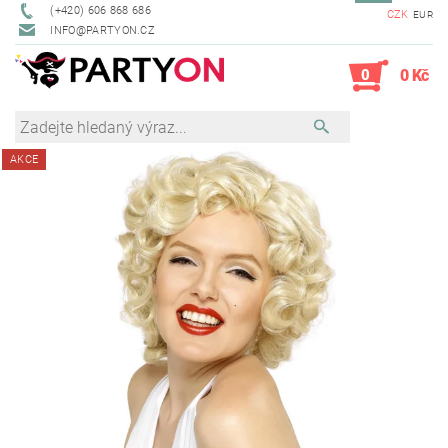
(+420) 606 868 686
CZK
EUR
INFO@PARTYON.CZ
0
0 Kč
AKCE