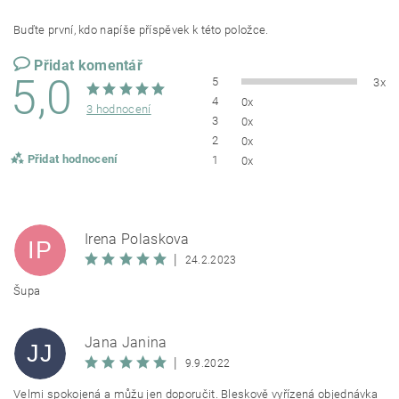
Buďte první, kdo napíše příspěvek k této položce.
Přidat komentář
5,0
5
3x
4
0x
3 hodnocení
3
0x
2
0x
Přidat hodnocení
1
0x
Irena Polaskova
IP
|
24.2.2023
Šupa
Jana Janina
JJ
|
9.9.2022
Velmi spokojená a můžu jen doporučit. Bleskově vyřízená objednávka