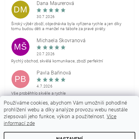
Dana Maurerová
DM
30.7.2026
Široký výběr zboží, objednávka byla vyřízena rychle a jen díky
tomu budou děti a manžel na táboře za pravé piráty.
Michaela Škovranová
MŠ
20.7.2026
Rychlý obchod, skvělá komunikace, zboží perfektní
Pavla Bařinová
PB
4.7.2026
Vše proběhhlo skvěle a rychle
Používáme cookies, abychom Vám umožnili pohodlné
Zobrazit další hodnocení
prohlížení webu a díky analýze provozu webu neustále
zlepsovali jeho funkce, výkon a použitelnost.
Více
informací zde