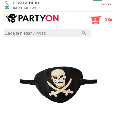
(+420) 606 868 686
CZK
EUR
INFO@PARTYON.CZ
0
0 Kč