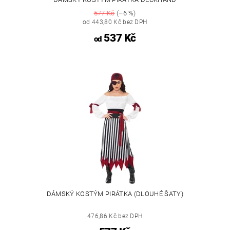
577 Kč
(–6 %)
od 443,80 Kč bez DPH
537 Kč
od
DÁMSKÝ KOSTÝM PIRÁTKA (DLOUHÉ ŠATY)
476,86 Kč bez DPH