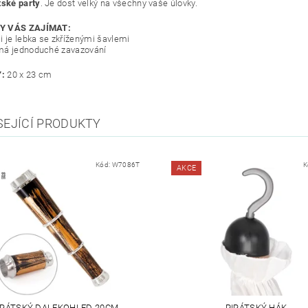
tské party
. Je dost velký na všechny vaše úlovky.
Y VÁS ZAJÍMAT:
i je lebka se zkříženými šavlemi
má jednoduché zavazování
:
20 x 23 cm
SEJÍCÍ PRODUKTY
Kód:
W7086T
K
AKCE
IRÁTSKÝ DALEKOHLED 20CM
PIRÁTSKÝ HÁK