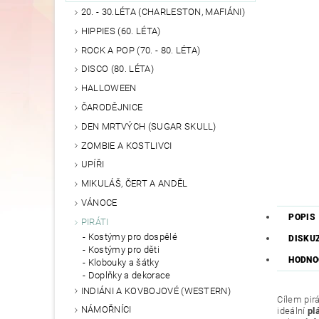
20. - 30.LÉTA (CHARLESTON, MAFIÁNI)
HIPPIES (60. LÉTA)
ROCK A POP (70. - 80. LÉTA)
DISCO (80. LÉTA)
HALLOWEEN
ČARODĚJNICE
DEN MRTVÝCH (SUGAR SKULL)
ZOMBIE A KOSTLIVCI
UPÍŘI
MIKULÁŠ, ČERT A ANDĚL
VÁNOCE
POPIS
PIRÁTI
Kostýmy pro dospělé
DISKU
Kostýmy pro děti
HODNOC
Klobouky a šátky
Doplňky a dekorace
INDIÁNI A KOVBOJOVÉ (WESTERN)
Cílem pirá
NÁMOŘNÍCI
ideální
pl