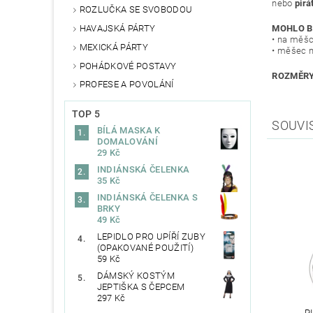
nebo
pirá
ROZLUČKA SE SVOBODOU
HAVAJSKÁ PÁRTY
MOHLO B
• na měšc
MEXICKÁ PÁRTY
• měšec 
POHÁDKOVÉ POSTAVY
ROZMĚRY
PROFESE A POVOLÁNÍ
TOP 5
SOUVI
BÍLÁ MASKA K
DOMALOVÁNÍ
29 Kč
INDIÁNSKÁ ČELENKA
35 Kč
INDIÁNSKÁ ČELENKA S
BRKY
49 Kč
LEPIDLO PRO UPÍŘÍ ZUBY
(OPAKOVANÉ POUŽITÍ)
59 Kč
DÁMSKÝ KOSTÝM
JEPTIŠKA S ČEPCEM
297 Kč
P