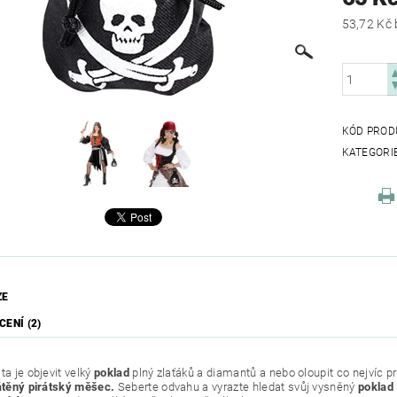
KÓD PROD
KATEGORI
ZE
ENÍ (2)
ta je objevit velký
poklad
plný zlaťáků a diamantů a nebo oloupit co nejvíc pr
átěný pirátský měšec.
Seberte odvahu a vyrazte hledat svůj vysněný
poklad