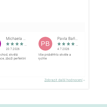
Michaela Škovranová
Pavla Bařinová
PB
20.7.2026
4.7.2026
bchod, skvělá
Vše proběhhlo skvěle a
e, zboží perfektní
rychle
Zobrazit další hodnocení