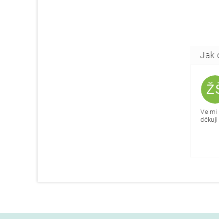
Ž
Velmi 
děkuji 