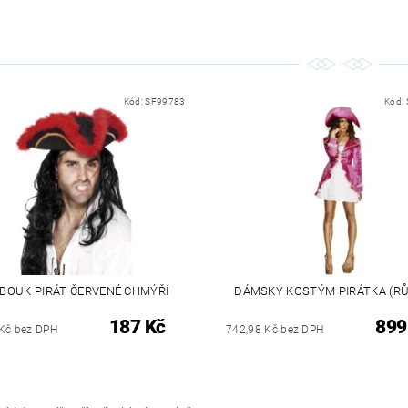
Kód:
SF99783
Kód:
BOUK PIRÁT ČERVENÉ CHMÝŘÍ
DÁMSKÝ KOSTÝM PIRÁTKA (R
187 Kč
899
Kč bez DPH
742,98 Kč bez DPH