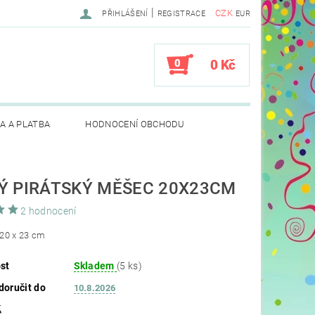
|
CZK
PŘIHLÁŠENÍ
REGISTRACE
EUR
0
0 Kč
A A PLATBA
HODNOCENÍ OBCHODU
Ý PIRÁTSKÝ MĚŠEC 20X23CM
2 hodnocení
20 x 23 cm
st
Skladem
(5 ks)
oručit do
10.8.2026
č