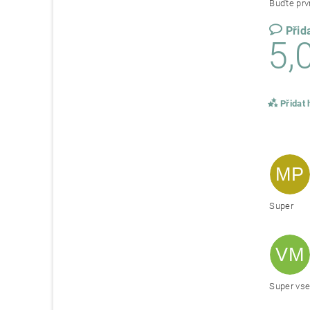
Buďte prvn
Přid
5,
Přidat
MP
Super
VM
Super vse