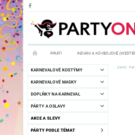
PIRÁTI
INDIÁNI A KOVBOJOVÉ (WESTE
Domů
Pár
KONTAKTY
OBCHODNÍ PODMÍNKY
VRÁ
KARNEVALOVÉ KOSTÝMY
KARNEVALOVÉ MASKY
DOPLŇKY NA KARNEVAL
PÁRTY A OSLAVY
AKCE A SLEVY
PÁRTY PODLE TÉMAT