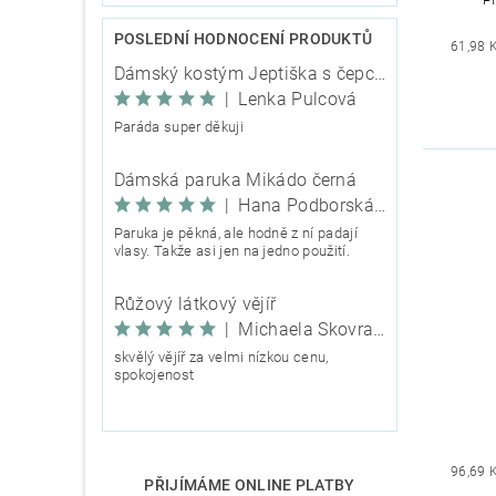
POSLEDNÍ HODNOCENÍ PRODUKTŮ
61,98 
Dámský kostým Jeptiška s čepcem
|
Lenka Pulcová
Paráda super děkuji
Dámská paruka Mikádo černá
|
Hana Podborská TRIXIE
Paruka je pěkná, ale hodně z ní padají
vlasy. Takže asi jen na jedno použití.
Růžový látkový vějíř
|
Michaela Škovranová
skvělý vějíř za velmi nízkou cenu,
spokojenost
96,69 
PŘIJÍMÁME ONLINE PLATBY