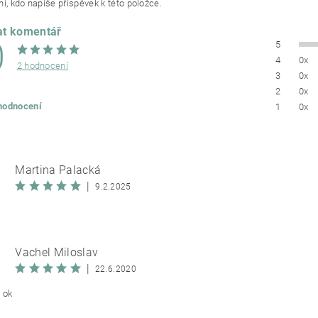
í, kdo napíše příspěvek k této položce.
at komentář
0
5
4
0x
2 hodnocení
3
0x
2
0x
 hodnocení
1
0x
Martina Palacká
|
9.2.2025
Vachel Miloslav
|
22.6.2020
 ok