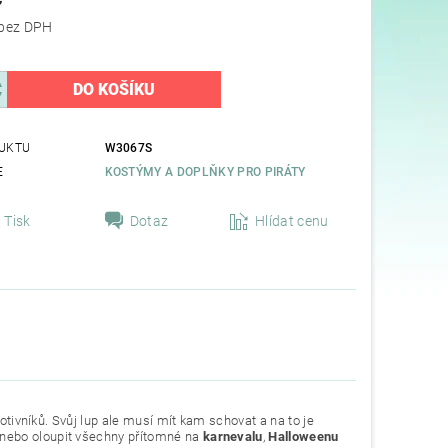
53,72 Kč bez DPH
UKTU
W3067S
E
KOSTÝMY A DOPLŇKY PRO PIRÁTY
Tisk
Dotaz
Hlídat cenu
otivníků. Svůj lup ale musí mít kam schovat a na to je
nebo oloupit všechny přítomné na
karnevalu
,
Halloweenu