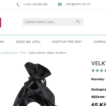
(+420) 606 868 686
INFO@PARTYON.CZ
RN)
DISCO (80. LÉTA)
KOSTÝMY PRO PÁRY
DOPRAV
ty podle témat
Piráti
Velký pirátský měšec 20x23cm
CENÍ ZBOŽÍ
REKLAMACE
VELK
Rozměry:
Dostupno
Můžeme d
65 K