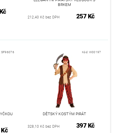
BRKEM
 Kč
257 Kč
212,40 Kč bez DPH
:
SF96076
Kód:
W00197
TYČKOU
DĚTSKÝ KOSTÝM PIRÁT
397 Kč
328,10 Kč bez DPH
 Kč