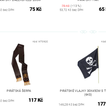
75 Kč
(–13 %)
75 Kč
65
Kč bez DPH
53,72 Kč bez DPH
Kód:
W7092C
Kód
PIRÁTSKÁ ŠERPA
PIRÁTSKÉ VLAJKY 30X45CM S 
(6KS)
117 Kč
Kč bez DPH
177
146,28 Kč bez DPH