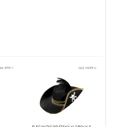
ód:
SF511
Kód:
W2591L
ELEGANTNÍ PIRÁTSKÝ KLOBOUK S