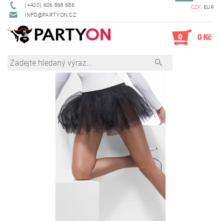
(+420) 606 868 686
CZK
EUR
INFO@PARTYON.CZ
0
0 Kč