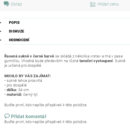
Dotaz
Hlídat cenu
POPIS
DISKUZE
HODNOCENÍ
Řasená sukně v černé barvě
se skládá z několika vrstev a má v pase
gumičku. Vhodná bude především na různá
taneční vystoupení
. Sukně
je určená pro dospělé.
MOHLO BY VÁS ZAJÍMAT:
• sukně lehce prosvítá
• pro dospělé
•
délka:
34 cm
•
materiál:
černý tyl
Buďte první, kdo napíše příspěvek k této položce.
Přidat komentář
Buďte první, kdo napíše příspěvek k této položce.