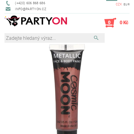
(+420) 606 868 686
CZK
EUR
INFO@PARTYON.CZ
0
0 Kč