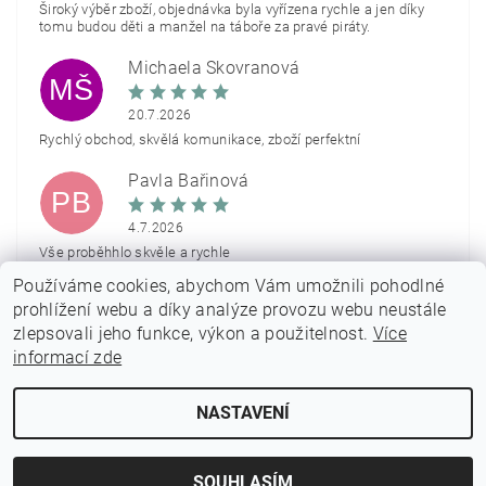
Široký výběr zboží, objednávka byla vyřízena rychle a jen díky
tomu budou děti a manžel na táboře za pravé piráty.
Michaela Škovranová
MŠ
20.7.2026
Rychlý obchod, skvělá komunikace, zboží perfektní
Pavla Bařinová
PB
4.7.2026
Vše proběhhlo skvěle a rychle
Používáme cookies, abychom Vám umožnili pohodlné
Zobrazit další hodnocení
prohlížení webu a díky analýze provozu webu neustále
zlepsovali jeho funkce, výkon a použitelnost.
Více
informací zde
NASTAVENÍ
2026 © PARTYON.cz, všechna práva vyhrazena
Vytvořil Shoptet
SOUHLASÍM