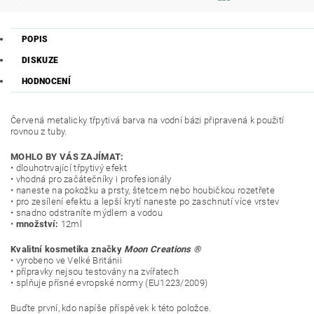
POPIS
DISKUZE
HODNOCENÍ
Červená metalicky třpytivá barva na vodní bázi připravená k použití
rovnou z tuby.
MOHLO BY VÁS ZAJÍMAT:
• dlouhotrvající třpytivý efekt
• vhodná pro začátečníky i profesionály
• naneste na pokožku a prsty, štetcem nebo houbičkou rozetřete
• pro zesílení efektu a lepší krytí naneste po zaschnutí více vrstev
• snadno odstraníte mýdlem a vodou
•
množství:
12ml
Kvalitní kosmetika značky
Moon Creations ®
• vyrobeno ve Velké Británii
• přípravky nejsou testovány na zvířatech
• splňuje přísné evropské normy (EU1223/2009)
Buďte první, kdo napíše příspěvek k této položce.