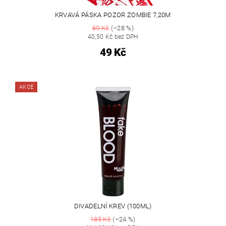
KRVAVÁ PÁSKA POZOR ZOMBIE 7,20M
69 Kč
(–28 %)
40,50 Kč bez DPH
49 Kč
AKCE
DIVADELNÍ KREV (100ML)
185 Kč
(–24 %)