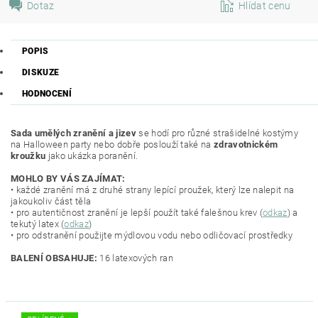
Dotaz
Hlídat cenu
POPIS
DISKUZE
HODNOCENÍ
Sada umělých zranění a jizev
se hodí pro různé strašidelné kostýmy
na Halloween party nebo dobře poslouží také na
zdravotnickém
kroužku
jako ukázka poranění.
MOHLO BY VÁS ZAJÍMAT:
• každé zranění má z druhé strany lepící proužek, který lze nalepit na
jakoukoliv část těla
• pro autentičnost zranění je lepší použít také falešnou krev (
odkaz
) a
tekutý latex (
odkaz
)
• pro odstranění použijte mýdlovou vodu nebo odličovací prostředky
BALENÍ OBSAHUJE:
16 latexových ran