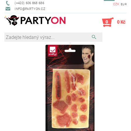
(+420) 606 868 686
CZK
EUR
INFO@PARTYON.CZ
0
0 Kč