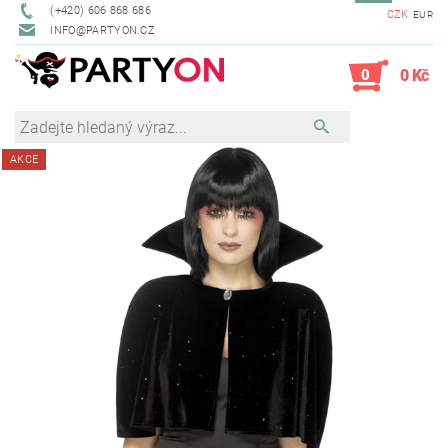
(+420) 606 868 686
CZK
EUR
INFO@PARTYON.CZ
0
0 Kč
AKCE