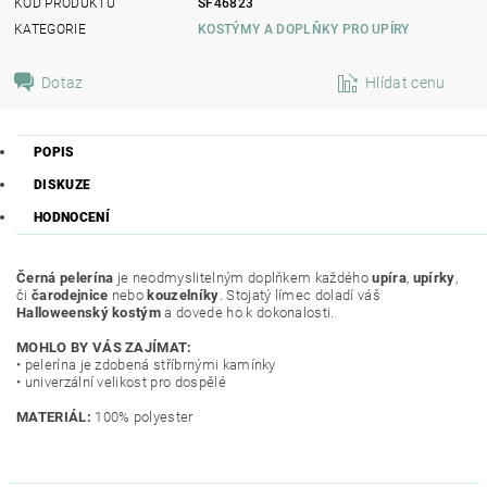
KÓD PRODUKTU
SF46823
KATEGORIE
KOSTÝMY A DOPLŇKY PRO UPÍRY
Dotaz
Hlídat cenu
POPIS
DISKUZE
HODNOCENÍ
Černá pelerína
je neodmyslitelným doplňkem každého
upíra
,
upírky
,
či
čarodejnice
nebo
kouzelníky
. Stojatý límec doladí váš
Halloweenský kostým
a dovede ho k dokonalosti.
MOHLO BY VÁS ZAJÍMAT:
• pelerína je zdobená stříbrnými kamínky
• univerzální velikost pro dospělé
MATERIÁL:
100% polyester