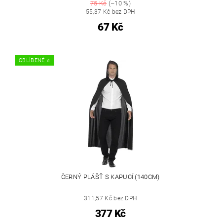
75 Kč
(–10 %)
55,37 Kč bez DPH
67 Kč
OBLÍBENÉ ⭐️
ČERNÝ PLÁŠŤ S KAPUCÍ (140CM)
311,57 Kč bez DPH
377 Kč