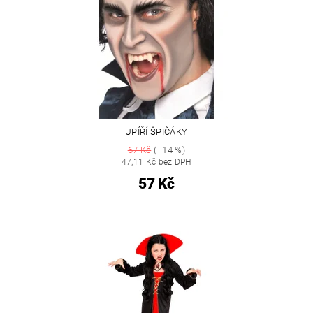
UPÍŘÍ ŠPIČÁKY
67 Kč
(–14 %)
47,11 Kč bez DPH
57 Kč