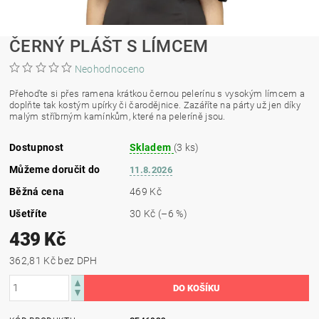
ČERNÝ PLÁŠT S LÍMCEM
Neohodnoceno
Přehoďte si přes ramena krátkou černou pelerínu s vysokým límcem a
doplňte tak kostým upírky či čarodějnice. Zazáříte na párty už jen díky
malým stříbrným kamínkům, které na peleríně jsou.
Dostupnost
Skladem
(3 ks)
Můžeme doručit do
11.8.2026
Běžná cena
469 Kč
Ušetříte
30 Kč
(–6 %)
439 Kč
362,81 Kč bez DPH