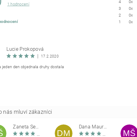
0
4
0x
1 hodnocení
3
0x
2
0x
 hodnocení
1
0x
Lucie Prokopová
|
17.2.2020
 jeden den objednala druhy dostala
Žaneta Šemberová
Dana Maurerová
Š
DM
MŠ