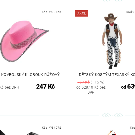
Kód:
W30166
Kód:
AKCE
Y KOVBOJSKÝ KLOBOUK RŮŽOVÝ
DĚTSKÝ KOSTÝM TEXASKÝ K
757 Kč
(–15 %)
247 Kč
63
od
Kč bez DPH
od 528,10 Kč bez
DPH
Kód:
W84972
Kó