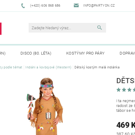
(+420) 606 868 686
INFO@PARTYON.CZ
RN)
DISCO (80. LÉTA)
KOSTÝMY PRO PÁRY
DOPRAV
ty podle témat
Indiáni a kovbojové (Western)
Dětský kostým malá indiánka
CENÍ ZBOŽÍ
REKLAMACE
DĚTS
I ta nejme
radost ze 
tábor se h
469 