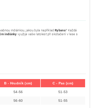
vabnou indiánkou, jakou byla například
Rybana
? Každá
ým indiánky
využije vaše ratolest při skotačení v lese s
B - Hrudník (cm)
C - Pas (cm)
54-56
51-53
56-60
51-55