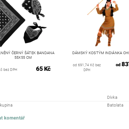
LNĚNÝ ČERNÝ ŠÁTEK BANDANA
DÁMSKÝ KOSTÝM INDIÁNKA CH
55X55 CM
83
od
od 691,74 Kč bez
65 Kč
Kč bez DPH
DPH
Dívka
kupina
Batolata
at komentář