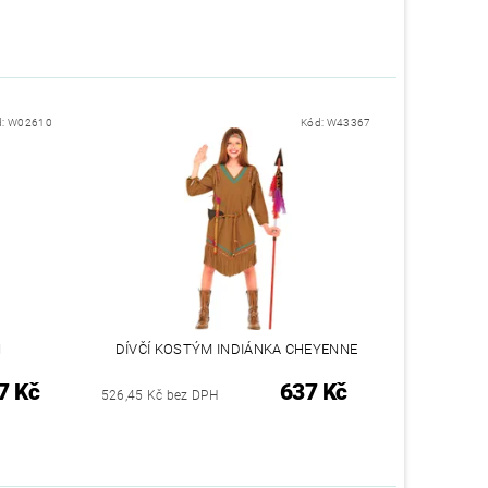
d:
W02610
Kód:
W43367
N
DÍVČÍ KOSTÝM INDIÁNKA CHEYENNE
7 Kč
637 Kč
526,45 Kč bez DPH