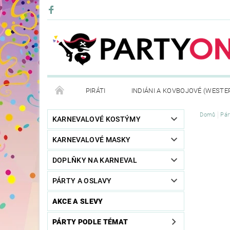
PIRÁTI
INDIÁNI A KOVBOJOVÉ (WESTE
Domů
Pár
KONTAKTY
OBCHODNÍ PODMÍNKY
VRÁ
KARNEVALOVÉ KOSTÝMY
KARNEVALOVÉ MASKY
DOPLŇKY NA KARNEVAL
PÁRTY A OSLAVY
AKCE A SLEVY
PÁRTY PODLE TÉMAT