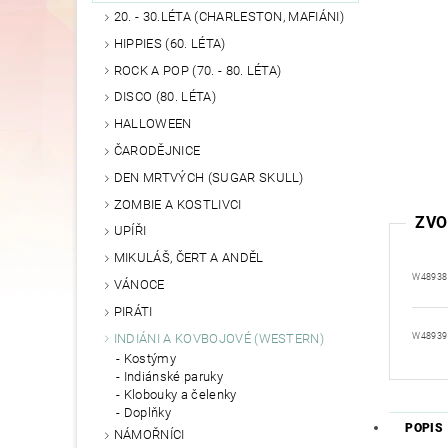
20. - 30.LÉTA (CHARLESTON, MAFIÁNI)
HIPPIES (60. LÉTA)
ROCK A POP (70. - 80. LÉTA)
DISCO (80. LÉTA)
HALLOWEEN
ČARODĚJNICE
DEN MRTVÝCH (SUGAR SKULL)
ZOMBIE A KOSTLIVCI
ZVO
UPÍŘI
MIKULÁŠ, ČERT A ANDĚL
W48938
VÁNOCE
PIRÁTI
INDIÁNI A KOVBOJOVÉ (WESTERN)
W48939
Kostýmy
Indiánské paruky
Klobouky a čelenky
Doplňky
POPIS
NÁMOŘNÍCI