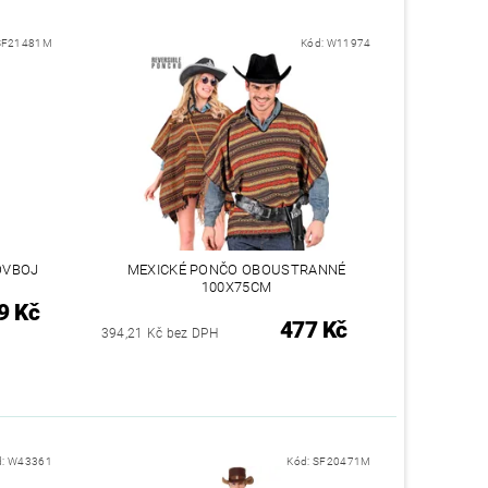
SF21481M
Kód:
W11974
OVBOJ
MEXICKÉ PONČO OBOUSTRANNÉ
100X75CM
9 Kč
477 Kč
394,21 Kč bez DPH
d:
W43361
Kód:
SF20471M