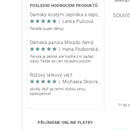
*orientač
POSLEDNÍ HODNOCENÍ PRODUKTŮ
Dámský kostým Jeptiška s čepcem
SOUVI
|
Lenka Pulcová
Paráda super děkuji
Dámská paruka Mikádo černá
|
Hana Podborská TRIXIE
Paruka je pěkná, ale hodně z ní padají
vlasy. Takže asi jen na jedno použití.
Růžový látkový vějíř
|
Michaela Škovranová
skvělý vějíř za velmi nízkou cenu,
spokojenost
71,90 
PŘIJÍMÁME ONLINE PLATBY