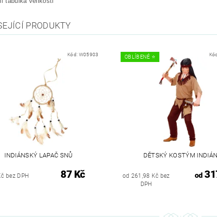
ní tabulka velikostí
SEJÍCÍ PRODUKTY
Kód:
W05903
Kó
OBLÍBENÉ ⭐️
INDIÁNSKÝ LAPAČ SNŮ
DĚTSKÝ KOSTÝM INDIÁ
87 Kč
31
od
Kč bez DPH
od 261,98 Kč bez
DPH