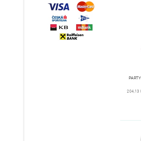
PART
204,13 