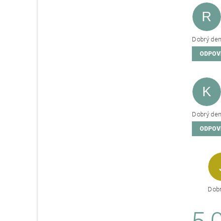
R
Dobrý den
ODPOV
K
Dobrý den,
ODPOV
Dobr