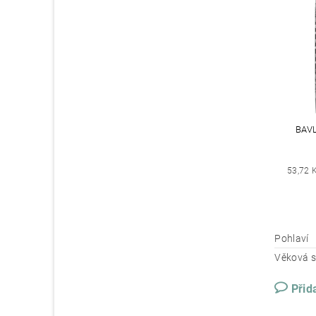
BAV
53,72 
Pohlaví
Věková s
Přid