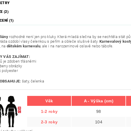
ETRY
E (2)
ENÍ (1)
diány
rozhodně není jen pro kluky. Která mladá slečna by se nechtěla stát pů
 ráda ozdobí vlasy čelenkou s peřím a obleče slušivé šaty.
Karnevalový kost
, na
dětském karnevalu
, ale i na narozeninové oslavě nebo táboře.
Y VÁS ZAJÍMAT:
atů je zdoben třásněmi
obeny obrázky
:
polyester
OBSAHUJE:
šaty, čelenka
Věk
A - Výška (cm)
1-2 roky
98
2-3 roky
104