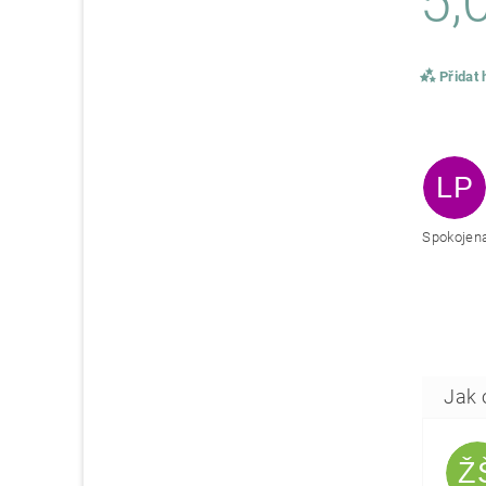
5,
Přidat
LP
Spokojena
Ž