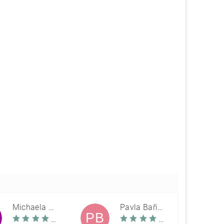
Michaela Škovranová
Pavla Bařinová
PB