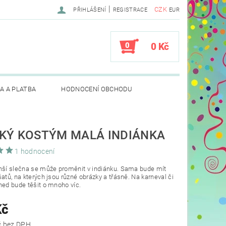
|
CZK
PŘIHLÁŠENÍ
REGISTRACE
EUR
0
0 Kč
A A PLATBA
HODNOCENÍ OBCHODU
KÝ KOSTÝM MALÁ INDIÁNKA
1 hodnocení
nší slečna se může proměnit v indiánku. Sama bude mít
šatů, na kterých jsou různé obrázky a třásně. Na karneval či
ned bude těšit o mnoho víc.
Kč
387,60 Kč bez DPH