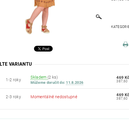
KATEGORI
LTE VARIANTU
Skladem
(2 ks)
469 K
1-2 roky
Můžeme doručit do:
11.8.2026
469 K
2-3 roky
Momentálně nedostupné