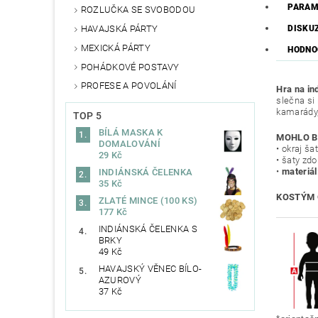
PARAM
ROZLUČKA SE SVOBODOU
HAVAJSKÁ PÁRTY
DISKUZ
MEXICKÁ PÁRTY
HODNOC
POHÁDKOVÉ POSTAVY
PROFESE A POVOLÁNÍ
Hra na in
slečna si
kamarády
TOP 5
BÍLÁ MASKA K
MOHLO B
DOMALOVÁNÍ
• okraj š
29 Kč
• šaty zd
•
materiál
INDIÁNSKÁ ČELENKA
35 Kč
KOSTÝM 
ZLATÉ MINCE (100 KS)
177 Kč
INDIÁNSKÁ ČELENKA S
BRKY
49 Kč
HAVAJSKÝ VĚNEC BÍLO-
AZUROVÝ
37 Kč