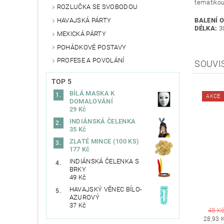
tematikou
ROZLUČKA SE SVOBODOU
HAVAJSKÁ PÁRTY
BALENÍ 
DÉLKA:
3
MEXICKÁ PÁRTY
POHÁDKOVÉ POSTAVY
PROFESE A POVOLÁNÍ
SOUVI
TOP 5
BÍLÁ MASKA K
AKCE
DOMALOVÁNÍ
29 Kč
INDIÁNSKÁ ČELENKA
35 Kč
ZLATÉ MINCE (100 KS)
177 Kč
INDIÁNSKÁ ČELENKA S
BRKY
49 Kč
HAVAJSKÝ VĚNEC BÍLO-
AZUROVÝ
37 Kč
45 K
28,93 