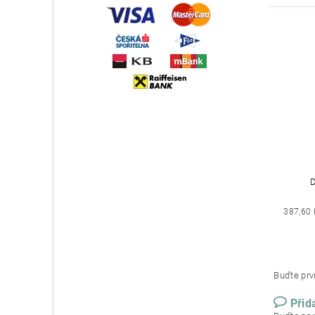
387,60 
Buďte prvn
Přid