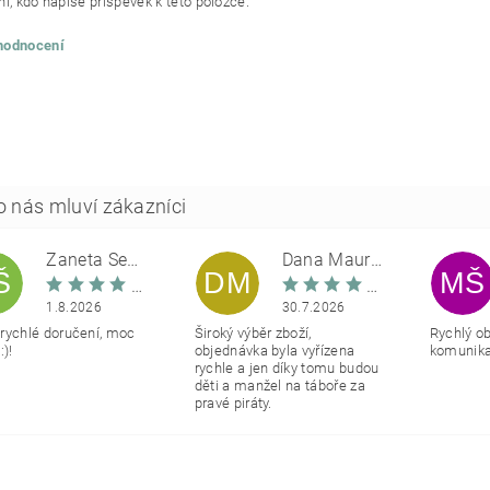
í, kdo napíše příspěvek k této položce.
 hodnocení
Žaneta Šemberová
Dana Maurerová
Š
DM
MŠ
1.8.2026
30.7.2026
rychlé doručení, moc
Široký výběr zboží,
Rychlý o
:)!
objednávka byla vyřízena
komunikac
rychle a jen díky tomu budou
děti a manžel na táboře za
pravé piráty.