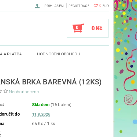
|
CZK
PŘIHLÁŠENÍ
REGISTRACE
EUR
0
0 Kč
A A PLATBA
HODNOCENÍ OBCHODU
ÁNSKÁ BRKA BAREVNÁ (12KS)
Neohodnoceno
st
Skladem
(15 balení)
oručit do
11.8.2026
ena
65 Kč / 1 ks
č