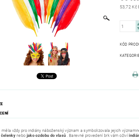
KÓD PROD
KATEGORI
ZE
CENÍ
a měla vždy pro indiány náboženský význam a symbolizovala jejich významn
é čelenky
nebo
jako ozdobu do vlasů
. Barevné provedení brk vám oživí
indiá