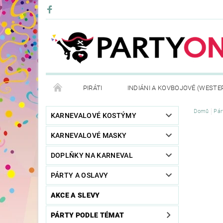
PIRÁTI
INDIÁNI A KOVBOJOVÉ (WESTE
Domů
Pár
KONTAKTY
OBCHODNÍ PODMÍNKY
VRÁ
KARNEVALOVÉ KOSTÝMY
KARNEVALOVÉ MASKY
DOPLŇKY NA KARNEVAL
PÁRTY A OSLAVY
AKCE A SLEVY
PÁRTY PODLE TÉMAT