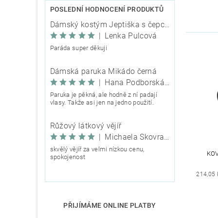
POSLEDNÍ HODNOCENÍ PRODUKTŮ
Dámský kostým Jeptiška s čepcem
|
Lenka Pulcová
Paráda super děkuji
Dámská paruka Mikádo černá
|
Hana Podborská TRIXIE
Paruka je pěkná, ale hodně z ní padají
vlasy. Takže asi jen na jedno použití.
Růžový látkový vějíř
|
Michaela Škovranová
skvělý vějíř za velmi nízkou cenu,
KO
spokojenost
214,05 
PŘIJÍMÁME ONLINE PLATBY