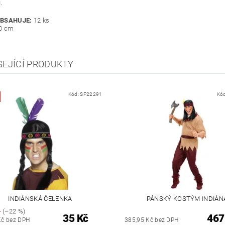
.
OBSAHUJE:
12 ks
0 cm
SEJÍCÍ PRODUKTY
Kód:
SF22291
Kó
INDIÁNSKÁ ČELENKA
PÁNSKÝ KOSTÝM INDIÁN
č
(–22 %)
35 Kč
467
Kč bez DPH
385,95 Kč bez DPH