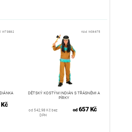
d:
W73882
Kód:
W06675
DIÁNKA
DĚTSKÝ KOSTÝM INDIÁN S TŘÁSNĚMI A
PÍRKY
 Kč
657 Kč
od
od 542,98 Kč bez
DPH