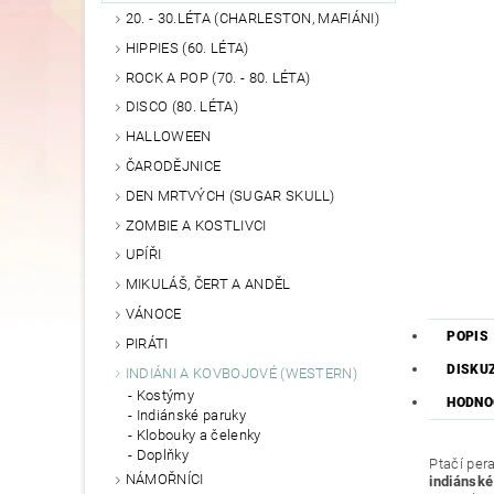
20. - 30.LÉTA (CHARLESTON, MAFIÁNI)
HIPPIES (60. LÉTA)
ROCK A POP (70. - 80. LÉTA)
DISCO (80. LÉTA)
HALLOWEEN
ČARODĚJNICE
DEN MRTVÝCH (SUGAR SKULL)
ZOMBIE A KOSTLIVCI
UPÍŘI
MIKULÁŠ, ČERT A ANDĚL
VÁNOCE
POPIS
PIRÁTI
DISKU
INDIÁNI A KOVBOJOVÉ (WESTERN)
Kostýmy
HODNO
Indiánské paruky
Klobouky a čelenky
Doplňky
Ptačí per
NÁMOŘNÍCI
indiánsk