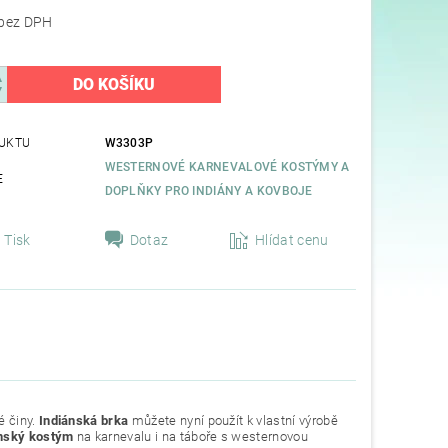
53,72 Kč bez DPH
UKTU
W3303P
WESTERNOVÉ KARNEVALOVÉ KOSTÝMY A
E
DOPLŇKY PRO INDIÁNY A KOVBOJE
Tisk
Dotaz
Hlídat cenu
é činy.
Indiánská brka
můžete nyní použít k vlastní výrobě
nský
kostým
na karnevalu i na táboře s westernovou