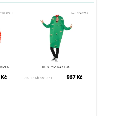
d:
W2927H
Kód:
SF47215
 KMENE
KOSTÝM KAKTUS
 Kč
967 Kč
799,17 Kč bez DPH