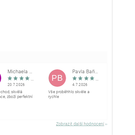
Michaela Škovranová
Pavla Bařinová
PB
20.7.2026
4.7.2026
bchod, skvělá
Vše proběhhlo skvěle a
e, zboží perfektní
rychle
Zobrazit další hodnocení