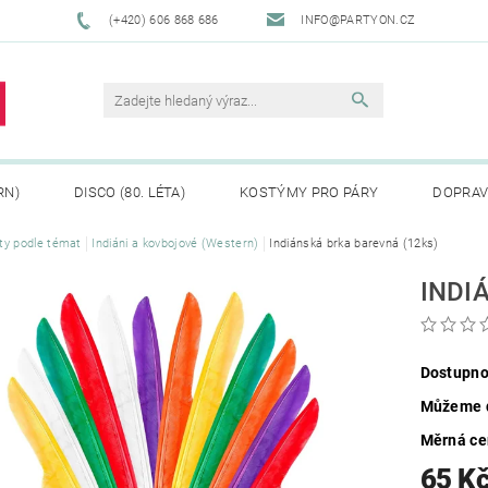
(+420) 606 868 686
INFO@PARTYON.CZ
RN)
DISCO (80. LÉTA)
KOSTÝMY PRO PÁRY
DOPRAV
ty podle témat
Indiáni a kovbojové (Western)
Indiánská brka barevná (12ks)
CENÍ ZBOŽÍ
REKLAMACE
INDI
Dostupno
Můžeme d
Měrná c
65 K