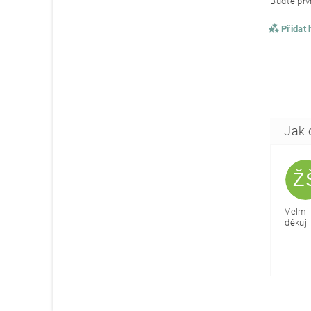
Buďte prvn
Přidat
Ž
Velmi 
děkuji 