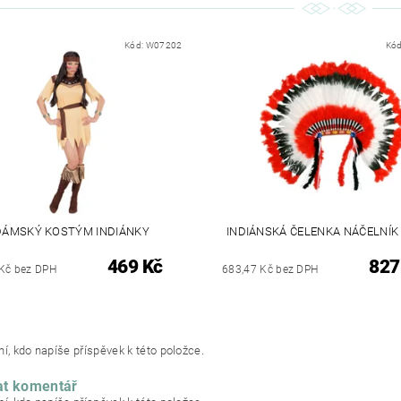
Kód:
W07202
Kó
DÁMSKÝ KOSTÝM INDIÁNKY
INDIÁNSKÁ ČELENKA NÁČELNÍK
469 Kč
827
Kč bez DPH
683,47 Kč bez DPH
í, kdo napíše příspěvek k této položce.
at komentář