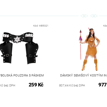
Kód:
W85021
Kó
VBOJSKÁ POUZDRA S PÁSKEM
DÁMSKÝ SEMIŠOVÝ KOSTÝM IN
259 Kč
977
Kč bez DPH
807,44 Kč bez DPH